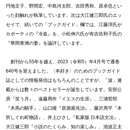
円地文子、野間宏、中島河太郎、吉田秀和、原卓也とい
った顔触れが執筆しています。次は大江健三郎氏のエッ
セイで、続いての「ブックガイド」欄では、江藤淳氏が
カポーティの『冷血』を、小松伸六氏が有吉佐和子氏の
『華岡青洲の妻』を論評しています。
創刊から55年を越え、2023（令和5）年4月号で通巻
640号を迎えました。〈本好き〉のためのブックガイド
誌としての情報発信はもちろんのことですが、「波」連
載からは数々のベストセラーが誕生しています。安部公
房『笑う月』、遠藤周作『イエスの生涯』、三浦哲郎
『木馬の騎手』、山口瞳『居酒屋兆治』、藤沢周平『本
所しぐれ町物語』、井上ひさし『私家版 日本語文法』、
大江健三郎『小説のたくらみ、知の楽しみ』、池波正太