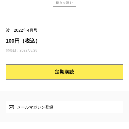
続きを読む
津野海太郎『かれが最後に書いた本』
佐久間文子／
かなしみと、不思議なおかしみ
波 2022年4月号
遠藤周作『善人たち』
100円（税込）
加藤宗哉／
さらに拡がる遠藤文学の世界
発売日：2022/03/28
アリ・スミス、木原善彦 訳『春』（新潮クレス
定期購読
ト・ブックス）
星野智幸／
希望のなさに捧げる
薬丸 岳『刑事弁護人』
メールマガジン登録
東えりか／
迫真のリーガルサスペンス
京橋史織『午前0時の身代金』