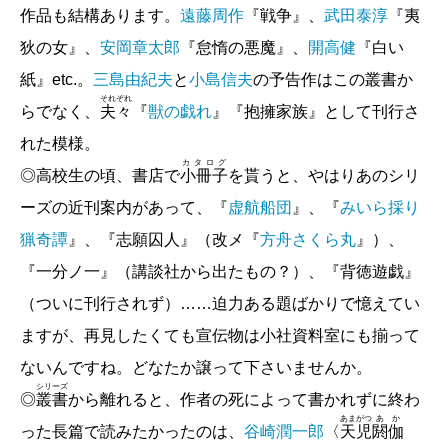
作品も結構あります。
遠藤周作
『戦争』、
武田泰淳
『夷
狄の女』、
安岡章太郎
『怠惰の悪魔』、
開高健
『白い
小笠原弘幸『ハレム―女官と宦官たちの世界―』
紙』etc.。
三島由紀夫
と
小島信夫
の予告作はこの叢書か
（新潮選書）
それ
ぞれ
らでなく、
夫
々
『
獣の戯れ
』『抱擁家族』として刊行さ
篠原千絵／
漫画にできそうな2タイプのハレムの住
人
れた模様。
カタログ
◎高校生の頃、書店で
小冊子
を貰うと、やはりあのシリ
【エリイ『はい、こんにちは―Chim↑Pomエリイ
ーズの近刊案内があって、『
虚航船団
』、『
みいら採り
の生活と意見―』刊行記念】
猟奇譚
』、『志願囚人』（改メ『
方舟さくら丸
』）、
［対談］エリイ×高山羽根子／
人間と「スーパーラ
『一分ノ一』（講談社から出たもの？）、『背徳遊戯』
ット」のアーカイヴ
（ついに刊行されず）……迫力ある題ばかりで憶えてい
ますが、再見したくても宣伝物は小社資料室にも揃って
【特別読物】
ないんですね。どなたか譲って下さいませんか。
バッキー井上／京都裏寺ハタチ過ぎ 第三部
シリ
ーズ
◎
叢
書
から離れると、作者の死によって書かれずに終わ
【私の好きな新潮文庫】
あま
がつ
あ
か
った長篇で読みたかったのは、
谷崎潤一郎
〈
天
児
閼
伽