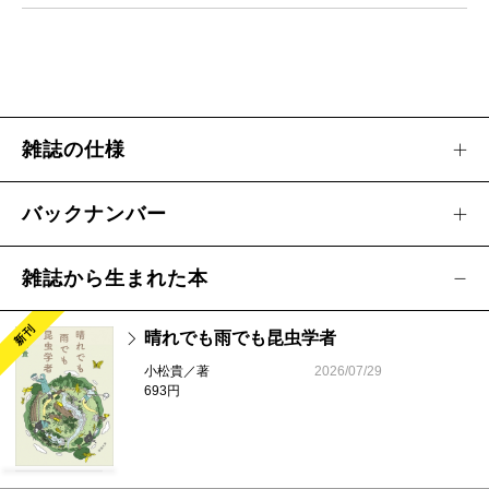
テート小畠利子『知的に見える男、バカっぽく見
える男』（新潮新書）
テート小畠利子／
できる男は、「骨格タイプ」を
知っている
雑誌の仕様
三枝昂之・小澤 實／掌のうた
バックナンバー
［とんぼの本］編集室だより
雑誌から生まれた本
【連載】
南沢奈央 イラスト・黒田硫黄／今日も寄席に行
新刊
晴れでも雨でも昆虫学者
きたくなって 第28回
小松貴／著
2026/07/29
伊与原 新／翠雨の人 第4回
693円
二宮敦人／ぼくらは人間修行中 第17回
内田 樹／カミュ論 第12回
春画ール／春画の穴 第6回