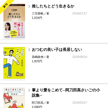
新刊
川本三郎／荷風の昭和 第47回
推したちとどう生きるか
三宅香帆／著
2026/07/17
編輯後記 いま話題の本 新刊案内 編集長から
1,034円
＊今月はジェーン・スー「マイ・フェア・ダデ
ィ！」は休載です。
おつむの良い子は長居しない
高嶋政伸／著
2026/06/24
1,925円
掌より愛をこめて─阿刀田高さいごの小
説集─
阿刀田高／著
2026/05/27
2,090円