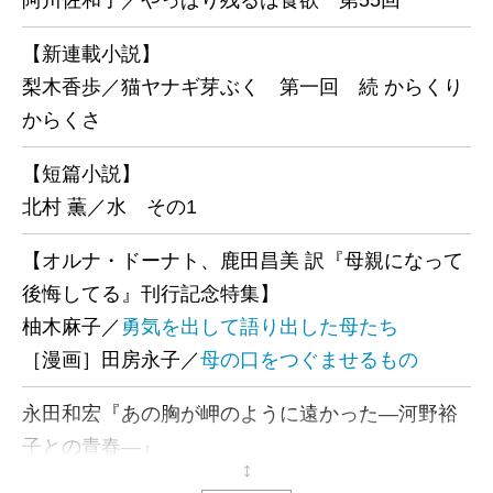
阿川佐和子／やっぱり残るは食欲 第55回
【新連載小説】
梨木香歩／猫ヤナギ芽ぶく 第一回 続 からくり
からくさ
【短篇小説】
北村 薫／水 その1
【オルナ・ドーナト、鹿田昌美 訳『母親になって
後悔してる』刊行記念特集】
柚木麻子／
勇気を出して語り出した母たち
［漫画］田房永子／
母の口をつぐませるもの
永田和宏『あの胸が岬のように遠かった―河野裕
子との青春―』
永田和宏／
「あの胸」は、いま……