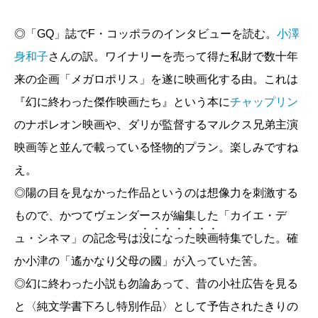
中溝康隆／
異端の記者が照らし出すノムさん最後
◎「GQ」誌でF・コッポラのインタビューを読む。
小澤
の青春の日々
身和子
さんの訳。ワイナリーを売って得た私財で数十年
信友直子『ぼけますから、よろしくお願いしま
来の企画「メガロポリス」を遂に映画化する由。これは
す。 おかえりお母さん』
『幻に終わった傑作映画たち』という本に
チャップリン
首藤淳哉／
認知症の悲しい現実を乗り越えるユー
のナポレオン映画や、ダリが監督するマルクス兄弟主演
モアの力
映画等と並んで載っている怪物的プラン。楽しみですね
え。
藤井貴彦『伝わる仕組み―毎日の会話が変わる51
◎陽の目を見なかった作品というのは想像力を刺激する
のルール―』
もので、かつてヴェンダースが編集した「カイエ・デ
橋本忠明／
すべてのルールに通底する一つの精神
ュ・シネマ」の記念号は
没になった映画
特集でした。確
か小津の「遙かなり父母の國」が入っていた筈。
沖田瑞穂『すごい神話―現代人のための神話学53
◎幻に終わった小説も勿論あって、昔の小社広告を見る
講―』（新潮選書）
と〈純文学書下ろし特別作品〉として予告されたきりの
山本貴光／
現代に転生する世界の神話