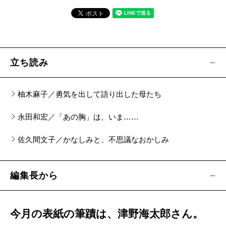
香山二三郎／
時代の最先端をゆく誘拐ミステリー
みうらじゅん『永いおあずけ』
前野健太／
魔法のことば
立ち読み
杉本博司『杉本博司自伝 影老日記』
柚木麻子／勇気を出して語り出した母たち
青木 淳／
自伝という名のウロボロスの世界
永田和宏／「あの胸」は、いま……
東畑開人『なんでも見つかる夜に、こころだけが
佐久間文子／かなしみと、不思議なおかしみ
見つからない』
ヒグチアイ／
私が歌詞で書きたいことは全てこの
編集長から
本に書いてある
加藤弘士『砂まみれの名将―野村克也の1140日
今月の表紙の筆蹟は、津野海太郎さん。
―』