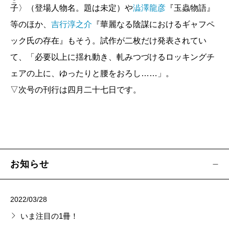
朱野帰子／中年の危機を生き延びるための文庫た
こ
子
〉（登場人物名。題は未定）や
澁澤龍彦
『玉蟲物語』
ち
等のほか、
吉行淳之介
『華麗なる陰謀におけるギャフペ
河合隼雄『
働きざかりの心理学
』
ック氏の存在』もそう。試作が二枚だけ発表されてい
安部公房『
方舟さくら丸
』
て、「必要以上に揺れ動き、軋みつづけるロッキングチ
吉川トリコ『
ベルサイユのゆり―マリー・アン
ェアの上に、ゆったりと腰をおろし……」。
トワネットの花籠―
』
▽次号の刊行は四月二十七日です。
【今月の新潮文庫】
川端康成『少年』ほか
新潮文庫編集部／
川端康成没後五十年 幻の作品
文庫化＆新装版
お知らせ
【新連載コラム】
三宅香帆／物語のふちでおしゃべり
2022/03/28
【コラム】
いま注目の1冊！