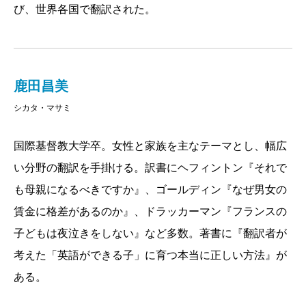
び、世界各国で翻訳された。
が、子どもを愛する、頑張り屋の母親であることは興
味深い。彼女たちは決して自分の後悔を知られてはな
るまい、と常に子どもや家族を慮っている。その証言
はこれまでどこでも見たり聞いたりしたことがないも
鹿田昌美
のばかりだ。
シカタ・マサミ
子どもが大好きなのに、一生続く母親という重責に
国際基督教大学卒。女性と家族を主なテーマとし、幅広
押しつぶされそうになっている、「産まないと後悔す
い分野の翻訳を手掛ける。訳書にヘフィントン『それで
るよ」という呪いを浴び続けたため自分という人間を
も母親になるべきですか』、ゴールディン『なぜ男女の
まだよく知らないうちに産んでしまった、ずっと続く
賃金に格差があるのか』、ドラッカーマン『フランスの
緊張感で心身が休まる暇がないし、子どもが大人にな
子どもは夜泣きをしない』など多数。著書に『翻訳者が
っても何も変わらない、これが死ぬまで続くと思うと
考えた「英語ができる子」に育つ本当に正しい方法』が
辛い、勇気をもって打ち明けたら異常者扱いされた、
ある。
子どもが生まれてから何をしていても罪悪感がつきま
とう、期待されるスーパーウーマンにはなれない