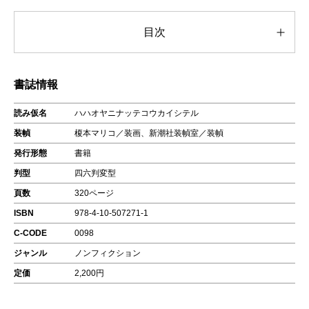
目次
書誌情報
読み仮名
ハハオヤニナッテコウカイシテル
装幀
榎本マリコ／装画、新潮社装幀室／装幀
発行形態
書籍
判型
四六判変型
頁数
320ページ
ISBN
978-4-10-507271-1
C-CODE
0098
ジャンル
ノンフィクション
定価
2,200円