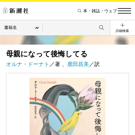
本・雑誌・ウェブ
詳細検索
母親になって後悔してる
オルナ・ドーナト
／著 、
鹿田昌美
／訳