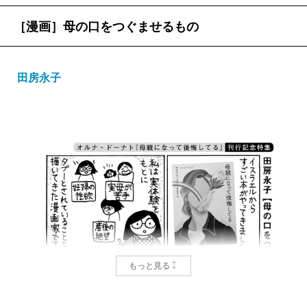
た、と思った。身体は言うことをきかないし、これか
［漫画］母の口をつぐませるもの
らは自己責任で全部一人で決めて自分で動かないと、
赤ちゃんが死んじゃう。あの日から、私はいつも気が
田房永子
そぞろだし、頭が正常に働いていない気がする。産後
あるあるなのかと思い続けもう五年。私は育児もいい
加減な方だし、子どもと過ごすのが苦痛な方でもな
い。なのに、言いようのない緊張感が常にうっすらく
すぶっている。この話をするのはこれが初めてだ。
本書は自身は子を持つことを望まないと公言するイ
スラエルの社会学者オルナ・ドーナトが、「母親にな
って後悔している」二十三人のユダヤ人女性へのイン
タビューをもとにまとめた論文である。読み終えた
もっと見る
時、私が真っ先に感じたのは救いだ。ああ、私と同じ
ようなことを感じている人がこんなにいる。そして勇