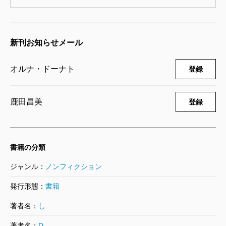
れず、歩き続けなければならない抑圧さえもつまびら
かにする。私たちがそれぞれの物語を自分の言葉で語
新刊お知らせメール
ることは、他の誰かを救うこと、ひいては人生のハン
ドルを握り直すことになるのだという、当たり前のこ
オルナ・ドーナト
登録
とに気づかせてくれる。そして、勇気を出して語りだ
した人の声に耳を傾けることもまた、次世代のために
鹿田昌美
登録
よりよい世界を作るために今、必要なことなのだ。
母になったことをとても幸せに思っている人、また
はこれから子どもを欲しいと思っている人、不安に思
書籍の分類
う人、子を持つ気が最初からない人。そのどれにも当
ジャンル：
ノンフィクション
てはまらない感情を持つ人。私はすべての女性に本書
発行形態：
書籍
を手にとってもらいたいと思う。
著者名：
し
（ゆずき・あさこ 作家）
著者名：
D