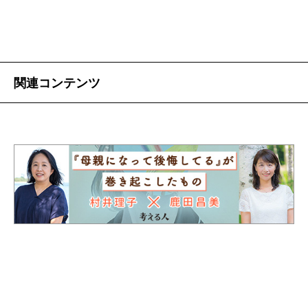
に、乳首マッサージ用の馬油を院内の売店で早急に買
ってくるように言われた。家族は仕事や体調不良でな
かなかお見舞いに来られなかった。今なら誰かに頼む
とか、家族が来るまでは馬油なしで乗り切るとか、い
関連コンテンツ
くらでも代案を思いつくのだが、その時は頭がぼうっ
としていた。私は病室を出て、壁に身体をもたせ、ほ
とんど感覚のない下半身を引きずりながら、這うよう
にして下の階にある売店に向かった。足の間から悪露
が流れ続けていた。その時のことを今も繰り返し思い
出す。まるで貞子のように通路をズルズル歩く顔面蒼
白の私を見て、入院患者たちはぎょっとした顔で振り
返った。エレベーターが開くなり、私は床に崩れ落ち
た。他に乗客がいなかったので、ほとんど寝そべって
四角い天井を見上げながら、大変なことになっちゃっ