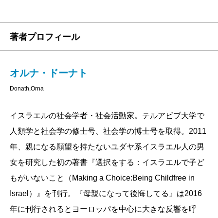
気を振り絞って、その違和感を声にしようとしてい
る。あのエレベーターの日から続いている恐怖が急に
著者プロフィール
和らいで、視界が変わって見えた。
本書は刊行されるなり議論を巻き起こし、激しい批
オルナ・ドーナト
判も浴びた。おそらく日本でもこのタイトルを見ただ
けで「子どもがかわいそう！」「子どもが欲しくても
Donath,Orna
できない人がいるのに！」と激昂する人が大勢いると
イスラエルの社会学者・社会活動家。テルアビブ大学で
思う。女性が平均三人子どもを産むイスラエルではな
人類学と社会学の修士号、社会学の博士号を取得。2011
くとも、母であることにしっくりきていない女性はい
年、親になる願望を持たないユダヤ系イスラエル人の男
てはならない存在なのだ。社会を根底からくつがえし
女を研究した初の著書『選択をする：イスラエルで子ど
てしまうタブー中のタブーである。しかし、この事実
もがいないこと（Making a Choice:Being Childfree in
こそが、社会が母親の愛情や無償のケアに頼りきって
Israel）』を刊行。『母親になって後悔してる』は2016
いる証拠ではないか？
年に刊行されるとヨーロッパを中心に大きな反響を呼
仮名を使ってインタビューに答えている女性たち