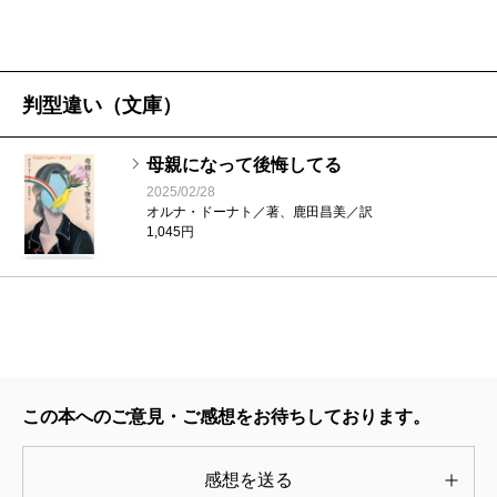
――。私はおおいに共感した。オルナという真摯な聞
き手を前に、彼女たちがそれぞれの孤独な部屋からお
そるおそる外に出て、自分の言葉を取り戻していく過
判型違い（文庫）
程は感動的だ。
母親になって後悔してる
とりわけ私が、素晴らしいな、と思ったのが、「あ
2025/02/28
なたを誰よりも愛しているけれど、母という存在に押
オルナ・ドーナト／著、鹿田昌美／訳
1,045円
し込められていることが私には辛い」とそれぞれの言
葉で、子どもたちに自身を語ることを試みる女性たち
だ。この社会で「母親になった後悔」がまったく語ら
れないからこそ、自分は流されるままに子を産んでし
まった。だからリスクを背負ってでも、次世代に共有
しようとする。「絶対にあってはならない」はずの彼
この本へのご意見・ご感想をお待ちしております。
女たちの声は、この社会の構造の歪みを炙り出す。資
感想を送る
本主義社会を邪魔しないために、振り返ることが許さ