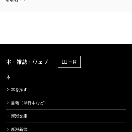
波 2022年4月号より
単行本刊行時掲載
本・雑誌・ウェブ
一覧
本
本を探す
（たぶさ・えいこ）
書籍（単行本など）
波 2022年4月号より
新潮文庫
単行本刊行時掲載
新潮新書