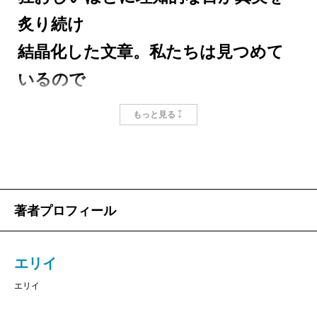
炙り続け
結晶化した文章。私たちは見つめて
「中の人」たちの暮らし
いるので
はなく、見つめられている。
エリイ
初めまして。この対談、予定が1カ月延ばしに
もっと見る
なってしまいました。
金原ひとみ氏
高山
たいへんだったでしょう。
著者プロフィール
エリイ
新型コロナの症状はとにかく気持ちが悪かっ
たですね。熱や筋肉痛が1週間くらい続いて家にいまし
エリイ
たが、肺炎を発症しました。保健所が介入し、すぐ救
エリイ
急車を呼んで下さい、となり入院です。