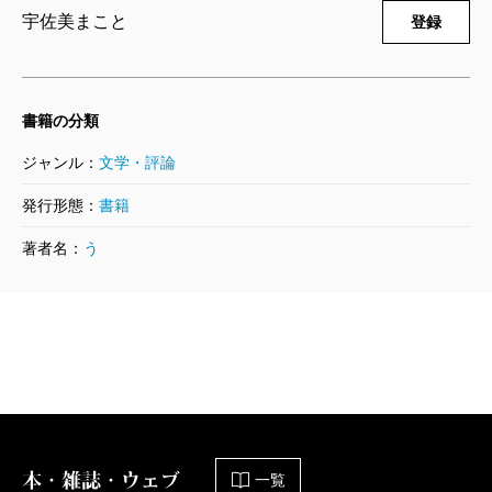
竜舌――ドラゴンズ・タンを武器として。
宇佐美まこと
登録
しかし、陰の気が立ち上がる時、陽の気もまた起こ
る。
時を同じくして、二人の若い男女――女薬師・呂鳴
書籍の分類
アンと馬丁・何ヨウ児が出会っていた。霊感を持つ乙
ジャンル：
文学・評論
女と馬と心を通わせる青年の小さな邂逅こそ、大いな
発行形態：
書籍
る希望の種だったのである。
著者名：
う
こうして、世界を滅ぼそうと狙うものと、守るもの
たちの、二千有余年も続く相克の歴史の幕が切って落
とされた。
章を重ねるにつれ、物語は唐の長安から陰謀渦巻く
明の宮廷、風雲急を告げる二十世紀の上海と舞台を変
えつつ、現代篇となる第五章で時は満ち、呪いが噴出
する。イリョウが言挙げした通り、“ドラゴンズ・タ
本・雑誌・ウェブ
一覧