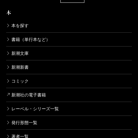
ン”は妖物たちの力すら超えた、今の世相を彷彿させる
本
現実的な災厄に育っていたのだ。けれども、呂鳴アン
と何ヨウ児が命がけで残した希望もまた、細々と、だ
本を探す
が確実につながっていた。
書籍（単行本など）
宇佐美作品の中で、時を超える物語というと『ボニ
ン浄土』と『子供は怖い夢を見る』がまず思い浮か
新潮文庫
ぶ。前者は小笠原諸島で生きてきた人々の年代記であ
新潮新書
り、後者は不死者たちの数奇な運命を描いたサスペン
コミック
スだが、本作は転生年代記であると同時に不死者の物
語でもある。宇佐美ファンタジーの、現時点での集大
新潮社の電子書籍
成といってよい。
レーベル・シリーズ一覧
2007年、怪談小説でデビューした著者だが、デビュ
ー十五年にあたる本年まで出版した小説のジャンル
発行形態一覧
は、本格ミステリーから心理サスペンス、さらに正統
著者一覧