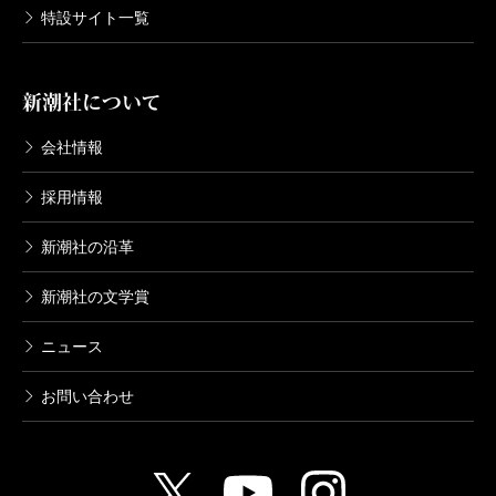
年など、boy-next-door的人物もいる。
特設サイト一覧
覇王から名もなき庶民まで幅広く登場するわけだ
が、何をなそうと、あるいはなさぬまま終わろうと、
新潮社について
みな歴史の砂の中に埋もれてしまう。点で見るなら、
会社情報
何も残すことなく無為に終わったかに見えるそれぞれ
の人生。けれども、大きな歴史の流れの中では、彼ら
採用情報
の命や行動は確実に“意味あるもの”だった。
新潮社の沿革
第四章で、とある登場人物がこんな風に思いを巡ら
す。
新潮社の文学賞
「気が遠くなるような悠久の歴史の中にこうして“個”は
ニュース
埋もれていく。だが、積み重なっていった数知れな
お問い合わせ
い“個”がやがて歴史に息を吹き込むのだ」
SNS時代の今、誰もがちょっとしたことで簡単に
「有名人」になれるがゆえに、かえって「何者にもな