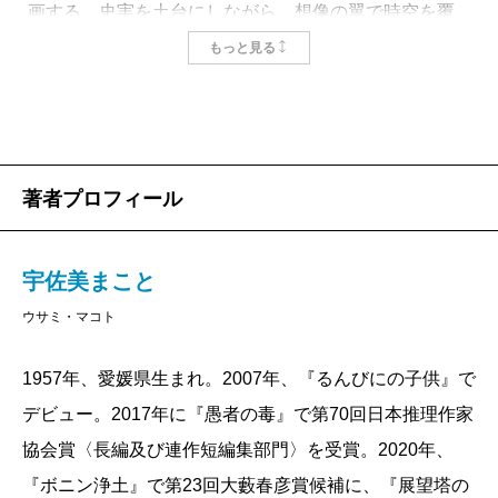
画する。史実を土台にしながら、想像の翼で時空を覆
う壮大なダーク・ファンタジーだ。
もっと見る
五章立て、第一章の舞台は古代中国の漢代、チベッ
ト系遊牧民である羌人一族の長の五男として生まれた
姜イリョウという猛悪な男の物語として始まる。
イリョウは嗣子である長兄など、邪魔者を皆殺しに
著者プロフィール
して地位をもぎ取ると、別の騎馬民族である匈奴の地
に攻め込んで勢力を伸ばし、最終的には十万の兵を率
宇佐美まこと
いる竜将軍に上り詰めた。その戦法は暴虐にして無慈
ウサミ・マコト
悲。向かうところ敵なしを自認する視線の先にあるの
は、中国大陸最大の王朝である漢だ。しかし、王とし
1957年、愛媛県生まれ。2007年、『るんびにの子供』で
て君臨するのが目的ではない。
デビュー。2017年に『愚者の毒』で第70回日本推理作家
夢見るは生きとし生けるものすべての滅亡。彼を突
協会賞〈長編及び連作短編集部門〉を受賞。2020年、
き動かしていたのは、善悪すら超えた純粋な破壊欲だ
『ボニン浄土』で第23回大藪春彦賞候補に、『展望塔の