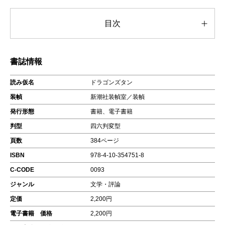
目次
書誌情報
読み仮名
ドラゴンズタン
装幀
新潮社装幀室／装幀
発行形態
書籍、電子書籍
判型
四六判変型
頁数
384ページ
ISBN
978-4-10-354751-8
C-CODE
0093
ジャンル
文学・評論
定価
2,200円
電子書籍 価格
2,200円