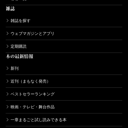
派ホラーまで多岐にわたる。この多ジャンル志向は
雑誌
「新作ごとに読者をあっと言わせたい」と願う著者の
雑誌を探す
強い思いの反映だ。傾向が似る作品を出し続ければ、
それを喜ぶ固定ファンがつくことだろう。けれども、
ウェブマガジンとアプリ
宇佐美まことという作家は、それでは満足できない性
定期購読
質らしい。
本の最新情報
しかし、ジャンルがどれほど異なれど、作品の中心
には常にひとつのテーマが据えられている。
新刊
それは、「人とはなにか」という問いかけだ。
近刊（まもなく発売）
たとえば今作では、イリョウのような「理屈抜きの
ベストセラーランキング
破壊者」や、天命に従って己のなすべきをなすため奮
い立つ鳴アンといった、ファンタジーにふさわしいス
映画・テレビ・舞台作品
ケールの大きい人物がいる一方で、コソ泥だけど汚れ
一章まるごと試し読みできる本
きってはいない中年男や、自分探しに気を取られる青