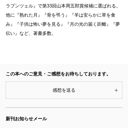
った。
ラプンツェル』で第33回山本周五郎賞候補に選ばれる。
だが、厄災を撒き散らす男の野望は、意外なところ
他に『熟れた月』『骨を弔う』『羊は安らかに草を食
から崩れてしまう。強奪し、溺愛した女の正体が悪し
み』『子供は怖い夢を見る』『月の光の届く距離』『夢
き白狐の精だったのである。さしもの竜将軍も妖気に
伝い』など、著書多数。
蝕まれたかのように運を失い、討たれ、首は野に晒さ
れた。
世は救われたかに見えた。けれども、本物の悪意は
むしろこの瞬間に芽生えたのだ。肉体から解放された
この本へのご意見・ご感想をお待ちしております。
イリョウは、妖物の力を利用して“この世ならぬもの”に
変貌し、幼なじみで忠実な手下である鋭勍微に向かっ
感想を送る
てこう宣言する。
「三千世界のあらゆる悪意、怨念を吸い上げて肥え太
る。そして熟した恐怖の果実を世界中に撒き散らして
新刊お知らせメール
やる」