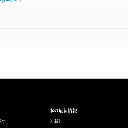
ーダーシップ
る。事故に至る過程の、安全軽視の数々のエピソード
ボーイング社を退職後、古巣に重要電子機器を納入す
証言がひときわ恐ろしい。
同時期に、欧州エアバス社からも同じ機器の開発を請
能や機能についてどのようなものを求めているのか、
らの書類、積み重ねると約一メートル。一方のボーイ
やって作るか、代わりに考えてほしい」とすべて丸投
たるや、想像するに余りある。
今やGEは解体されてダウ銘柄からも外れてしまった
も見られるものの、「ウェルチ教」とフリードマンの
終盤、経済学者・岩井克人の「会社は株主のものでは
「八百屋の経営者が店先のリンゴを食べても問題はな
本の最新情報
れば罪になる。株式会社の株主は、権利も責任も有限
探す
新刊
人間、生きていくには安心して働けることが重要だ。