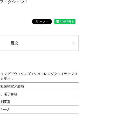
フィクション！
目次
ーイングゴウヨクノダイショウレンゾクツイラクジコ
ヤミヲオウ
潮社装幀室／装幀
籍、電子書籍
六判変型
0ページ