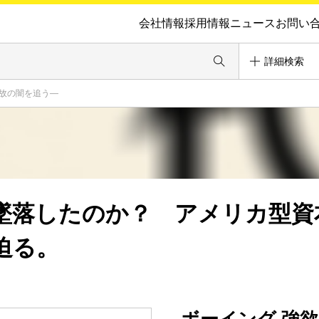
会社情報
採用情報
ニュース
お問い
詳細検索
事故の闇を追う―
墜落したのか？ アメリカ型資
迫る。