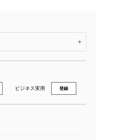
されたジャック・ウェルチ（言わずと知
君臨した）に見る。
、金融によって信用を膨らませて経済を
そして、いわば「ウェルチ教」信者である
広がっていく。
マン・ドクトリン」だ。
切った経済学者、ミルトン・フリードマン
ビジネス実用
になる。つまり、自由市場と株主利益の絶
登録
働組合を忌避するため、幹部は創業の地を
、モノ作りを安く外注する。納期を守るた
かった検査官を置き、承認試験を通させ