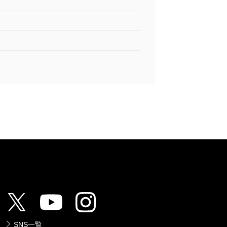
はもはやホラーだ。
るサプライヤーに職を得たエンジニアの
け負っていたが、エアバス社は機器の性
膨大かつ詳細な説明を用意していた。それ
ング。「どんな機能と設計が必要か、どう
げ。このエンジニアの、古巣に対する絶望
し、株主資本主義と訣別しようという潮流
呪いから逃れられるのか。
ない」という指摘には希望を感じた。
いが、百貨店の株主が店先のリンゴを食べ
であり、株主は会社の主権者ではない」
SNS一覧
将来に対する希望とおのれの職務に対す