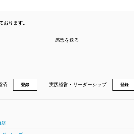
た要因を突き止めていく。
著者はその遠因を、かつて二十世紀最高の経営者と称
ております。
れた、アメリカの老舗総合電機メーカー・GEに二十年
ウェルチは「モノやサービスの生産を拡大するよりも
感想を送る
回す」株主資本主義へとアメリカ経済の舵を切った。
彼の門下生が、「プロ」経営者としてアメリカ社会に
「ウェルチ教」を理論面で補強したのが、「フリード
「企業の社会的責任とは、利益を増やすこと」と言い
経済
実践経営・リーダーシップ
の思想は、やがて世界中で支配的な価値観を持つよう
登録
登録
対視だ。
「ウェルチ教」の支配を強めていくボーイング社。労
捨てる。研究費や開発費を削り、エンジニアを減らし
経済
めに、FAA（アメリカ連邦航空局）におのれの息のか