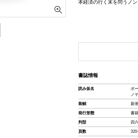
本経済の行く末を問うノン
書誌情報
読み仮名
ボ
ノ
装幀
新
発行形態
書
判型
四
頁数
32