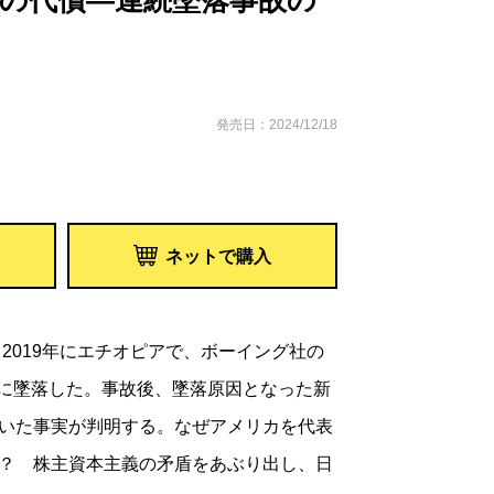
欲の代償―連続墜落事故の
発売日：2024/12/18
ネットで購入
、2019年にエチオピアで、ボーイング社の
続けに墜落した。事故後、墜落原因となった新
いた事実が判明する。なぜアメリカを代表
？ 株主資本主義の矛盾をあぶり出し、日