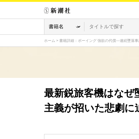
ホーム
>
書籍詳細：ボーイング 強欲の代償―連続墜落
最新鋭旅客機はなぜ
主義が招いた悲劇に