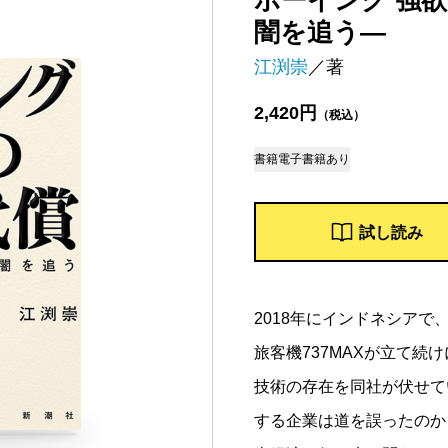
ボーイング 強
闇を追う―
江渕崇
／著
2,420円
（税込）
書籍
電子書籍あり
試し読み
2018年にインドネシアで
旅客機737MAXが立て
技術の存在を同社が伏せて
する企業は道を誤ったのか