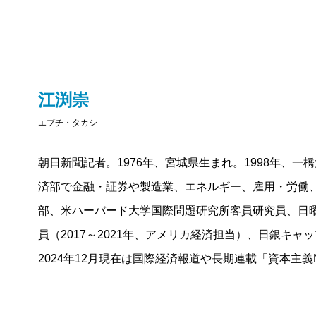
ってくることだろう。
そのくせ、そういう経営者に限って、会社の従業員の
あらば削減の対象にしようとするし、減らしたことを
人件費というのは、巡り巡って経済を回す消費や、次
江渕崇
より、貴方がたの「資産」を形成するために掛かった
エブチ・タカシ
ら、消費者と次世代の人材の両方を失うことになると
彼らは所有すること、金を儲けること自体が目的化し
朝日新聞記者。1976年、宮城県生まれ。1998年、
ておらず、経営する会社がなんの商売なのか、その会
済部で金融・証券や製造業、エネルギー、雇用・労働
るかには全く興味がない。コスト削減、人件費削減と
部、米ハーバード大学国際問題研究所客員研究員、日曜
ノを作ってくれない世界である。
員（2017～2021年、アメリカ経済担当）、日銀キャ
この本の著者は、アメリカの基幹産業として圧倒的技
2024年12月現在は国際経済報道や長期連載「資本主義
ング社が、そんな「プロ」経営者の拝金主義、あるい
せた結果、きちんとモノを作れなくなってしまい、防