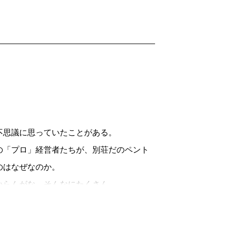
不思議に思っていたことがある。
「プロ」経営者たちが、別荘だのペント
のはなぜなのか。
いらんがな、そんなにたくさん。
人件費だって、けっこう嵩む。「それっ
持するための必要経費だ」という返事が返