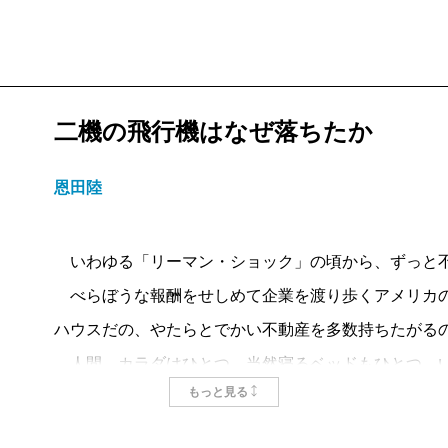
二機の飛行機はなぜ落ちたか
恩田陸
いわゆる「リーマン・ショック」の頃から、ずっと
べらぼうな報酬をせしめて企業を渡り歩くアメリカの
ハウスだの、やたらとでかい不動産を多数持ちたがる
人間、カラダはひとつ、当然寝るベッドもひとつ。
もっと見る
不動産というのは、維持管理に手間が掛かるものだ。
て無駄じゃん」と指摘したら、きっと「資産価値を維