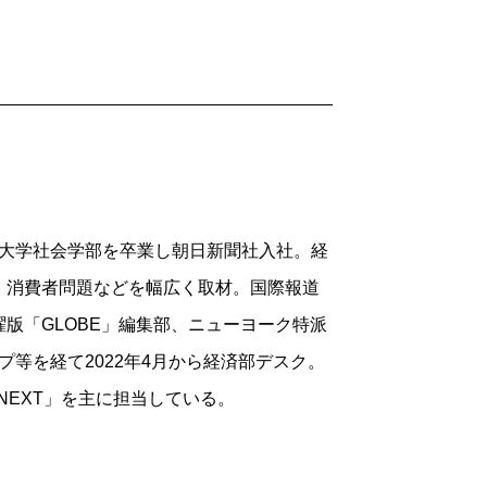
人件費をやたらと敵視するのである。隙
さも得意げに語る。
世代を育てるリソースとなるものだ。何
「必要経費」だ。そこを削ってしまった
は考えないのだろうか。
ており、自分の在任期間のことしか考え
一橋大学社会学部を卒業し朝日新聞社入社。経
社や業界の将来が社会にどんな影響を与え
、消費者問題などを幅広く取材。国際報道
いうお題目の先に待っているのは、誰もモ
版「GLOBE」編集部、ニューヨーク特派
ップ等を経て2022年4月から経済部デスク。
術力を誇り、超優良企業であったボーイ
NEXT」を主に担当している。
は株主資本主義によって企業文化を変質さ
げたはずの悲惨な航空機事故を引き起こし