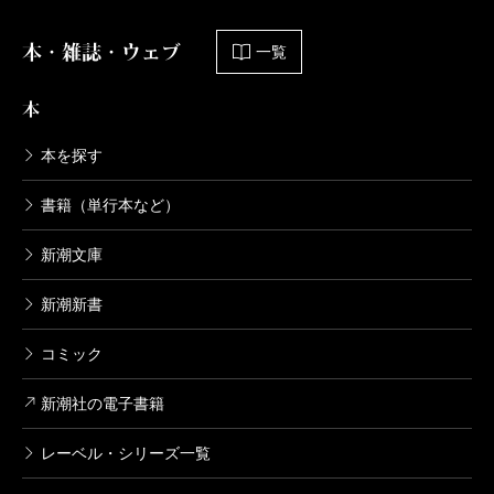
行、蟹の味がするようでしょう」という文章そのもの
の方が驚きだった。この味わい能力！ 凡人には書け
本・雑誌・ウェブ
一覧
ない一文だと思う。
本
本を探す
（えくに・かおり 作家）
波 2022年12月号より
書籍（単行本など）
単行本刊行時掲載
新潮文庫
新潮新書
コミック
新潮社の電子書籍
レーベル・シリーズ一覧