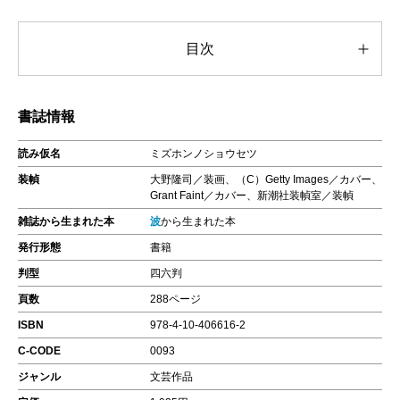
目次
書誌情報
読み仮名
ミズホンノショウセツ
装幀
大野隆司／装画、（C）Getty Images／カバー、
Grant Faint／カバー、新潮社装幀室／装幀
雑誌から生まれた本
波
から生まれた本
発行形態
書籍
判型
四六判
頁数
288ページ
ISBN
978-4-10-406616-2
C-CODE
0093
ジャンル
文芸作品