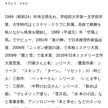
いや時の流れが折り重なり、響き合っている。
キタムラ・カオル
たとえば著者の子供のころの記憶。『巌窟王物語』
1949（昭和24）年埼玉県生れ。早稲田大学第一文学部卒
のなかに「たまらなく恐ろしい場面」があり、それは
業。大学時代はミステリ・クラブに所属。高校で教鞭を
「孤島の牢に閉じ込められるところより、袋詰めのま
執りながら執筆を開始し、1989（平成元）年『空飛ぶ
ま荒海に投げ込まれるところより、ずっとずっと嫌で
馬』でデビュー。1991年『夜の蝉』で日本推理作家協会
した」と語られる（これだけでもう、どんな場面か知
賞、2006年『ニッポン硬貨の謎』で本格ミステリ大賞、
りたくてうずうずすると思うけれど、続きは本文で読
2009年『鷺と雪』で直木賞、2016年日本ミステリー文学
んでいただくとして、記憶の例を続けます）。獅子文
大賞受賞。〈円紫さんと私〉シリーズ、〈覆面作家〉シ
六の新聞小説『バナナ』を読んで、「蒸しタオル」の
リーズ、『スキップ』『ターン』『リセット』の〈時と
でてくる場面が強く記憶に残ったのはなぜか。あるい
人〉三部作、〈ベッキーさん〉シリーズ、〈いとま申し
はまた、新聞の連載漫画にでてきた小唄、「からかさ
て〉三部作、〈中野のお父さん〉シリーズ、『飲めば
の～ ほねはァばらばら」に対して抱いた違和感のこ
都』『ヴェネツィア便り』『雪月花』『水 本の小説』な
と。ああ、わかる、と、それらの作品を知らないのに
ど著書多数。アンソロジーや『本と幸せ』などのエッセ
思ってしまうのは、たぶん誰もが子供のころに（時代