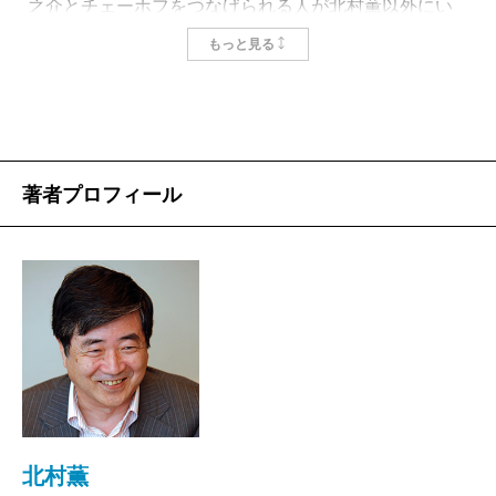
之介とチェーホフをつなげられる人が北村薫以外にい
るだろうか。由紀さおりと戸板康二を、大辻司郎と松
もっと見る
本清張をおなじ文脈で語れる人が？ 本が主役ではあ
るけれど、歌舞伎、落語、映画、小唄、漫談、童謡、
テレビやラジオの番組や、コマーシャルや歌謡曲ま
で、言葉にまつわるものはみんなつながってしまう。
著者プロフィール
なるほど、と腑に落ちたり、へえ、と驚いたり、お
お！ と快哉を叫んだり、それでそれで？ と好奇心
をかきたてられたりするこの本を読む喜びは、ほとん
ど肉体的と呼びたいような快楽だ。無論これは著者の
博識抜きには存在し得ない本だけれど、おもしろいの
は（そしてとても美しいのは）、著者の博識以外の要
素がしばしば躍り込んでくることで、ここにはたくさ
んの人の記憶や記録や知識や、偶然および必然の出会
北村薫