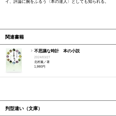
イ、評論に腕をふるう〈本の達人〉としても知られる。
や作品こそ違え）、似た経験をしているからで、つま
りここで著者の記憶は本からはみだして、読者のそれ
とつながってしまう。加えて、本書の重要登場人物で
ある「プー編集長」や「担当さん」や「恩藏さん」の
記憶もひもとかれる。それだけでも十分重層的なのだ
関連書籍
が、この本が特別なのは、著者の記憶とおなじ比重、
不思議な時計 本の小説
おなじ鮮烈さで、いまはもういない岸田今日子の、團
2024/03/27
伊玖磨の、小沢昭一の、芥川龍之介の記憶が息づいて
北村薫／著
1,980円
いるからだ。記憶は個人のものだけれど、この本のな
かで、それらは個人を越え、時代も場所も越えて地下
水脈みたいにつながっている。そのことが心愉しく、
心強い。
創作カルタあり、謎の本探しあり、文豪話あり、東
判型違い（文庫）
京弁考察あり。びっくり箱のような一冊で、発見に満