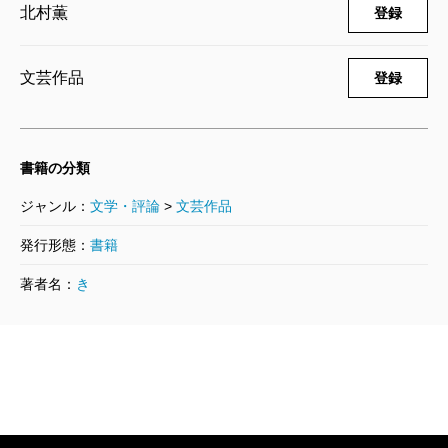
この美しい本にはたびたび庄野潤三がでてくるのだ
北村薫
登録
が、著者が彼の作品について言う、「それが決して、
一人だけのものではないからでしょう」はまさに水脈
文芸作品
登録
が存在するしるしだし、最終章における犀星から庄野
への流れ（犀川からミシシッピ・リバーへ）といい、
犀星に戻って本全体をしめくくる「山水のやうな味の
書籍の分類
する水」という一文といい、気がつけばあたりはいち
ジャンル：
文学・評論
>
文芸作品
めん清烈な水、という場所に読者は運ばれていて、船
発行形態：
書籍
頭たる著者の見事なオールさばきに舌をまくことにな
著者名：
き
る。
ところで、この本のなかに、「何となく、一行一
行、蟹の味がするようでしょう」という文章があり、
確かにその通りの（蟹の味がするような）ものが読め
るのだが、私にはその事実より、「何となく、一行一