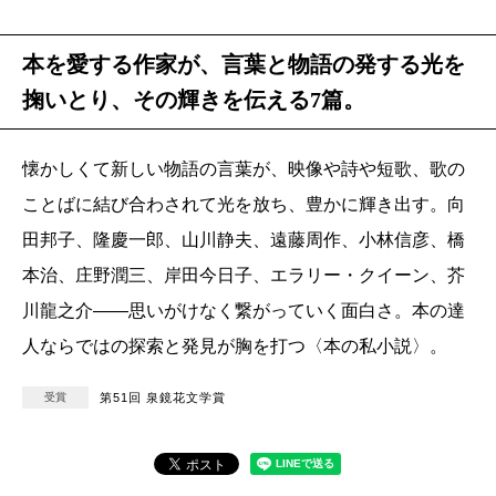
本を愛する作家が、言葉と物語の発する光を
掬いとり、その輝きを伝える7篇。
懐かしくて新しい物語の言葉が、映像や詩や短歌、歌の
ことばに結び合わされて光を放ち、豊かに輝き出す。向
田邦子、隆慶一郎、山川静夫、遠藤周作、小林信彦、橋
本治、庄野潤三、岸田今日子、エラリー・クイーン、芥
川龍之介――思いがけなく繋がっていく面白さ。本の達
人ならではの探索と発見が胸を打つ〈本の私小説〉。
受賞
第51回 泉鏡花文学賞