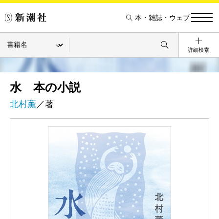
本・雑誌・ウェブ
詳細検索
水 本の小説
北村薫
／著