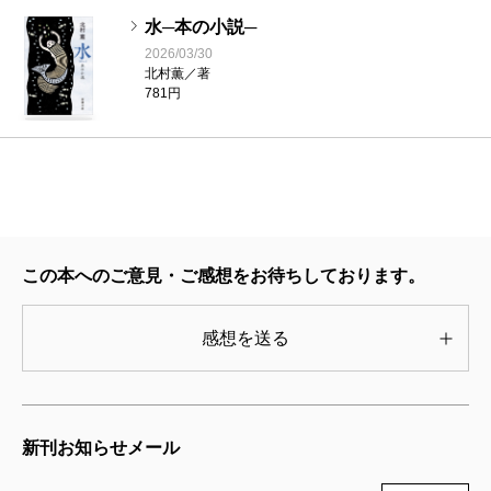
ちている（ええっ、「駅ー、駅ー」というコントはド
水─本の小説─
リフターズのオリジナルではなかったのか!!! とか）。
2026/03/30
北村薫／著
ときに憂いをのぞかせながら（味わうのに楽をするこ
781円
とへの警鐘や、「もし理解出来ないなら、バーを下げ
るのではなく読者の方が跳べるようにならなくてはい
けない」という基本原理、「ならぬことはならぬもの
です」という言葉の重さや、「今のあの音この音も、
保存されなければ時の流れの中に溶けてしまうことで
この本へのご意見・ご感想をお待ちしております。
しょう」に滲む無念さ）、それでもここには書物や言
葉、あるいは文化そのものへの圧倒的な、そして頑固
感想を送る
な信頼がある。
書名通り“水”みたいに流れて広がる文章世界だ。あっ
ちで跳ね、こっちでこぼれながら無数の支流を発生さ
新刊お知らせメール
せ、自在に、けれど自然の地形にそって──。