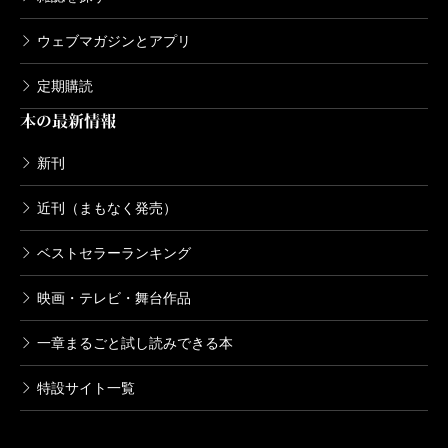
に及び、それに伴ってプロットの複雑さも倍加し
ウェブマガジンとアプリ
ている。世代の次数が上がったために「家系（フ
ァミリー・ツリー）」を構成する複数の結節点
定期購読
（ノード）が重なり合い、見通しのいいツリー構
本の最新情報
造から分節困難なセミ・ラティス構造（クリスト
新刊
ファー・アレグザンダー「都市はツリーではな
い」）に変質したといってもいい。ロスマクの作
近刊（まもなく発売）
品史において、ツリーからセミ・ラティスへの移
ベストセラーランキング
行は、精神分析的なドラマに還元されてしまった
「悲劇」から自然生成的な「神話」への遡行と見
映画・テレビ・舞台作品
なすことができる。
一章まるごと試し読みできる本
回り道が長くなった。引き続き「家系」＝伝達経
特設サイト一覧
路という主題を切り口に、『ＱＦ』の構造を駆け
足で見ていこう。本書は第一部と第二部に分かれ