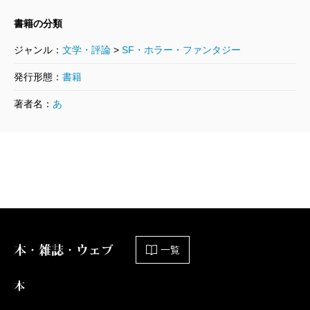
世界通路）の背後には、小鷹信光という「翻訳者
書籍の分類
／父」を媒介（トンネル）にして、ミラー－ロス
ジャンル：
文学・評論
>
SF・ホラー・ファンタジー
マク夫妻とほしお－東夫妻という二組の作家夫婦
がＺ型にリンクされる物語外の構造がひそんでい
発行形態：
書籍
るわけだ（ミラー－ロスマク夫妻の間にはリンダ
著者名：
あ
というひとり娘がいたが、彼女のたどった不幸な
人生についてここで触れる余裕はない）。
このような読解は恣意的に見えるかもしれない。
しかし思想的な背景に目を向けると、両者の接続
には必然性がある。たとえば『一瞬の敵』には、
後年「カリフォルニア・イデオロギー」（東の情
報環境論「サイバースペースはなぜそう呼ばれる
本・雑誌・ウェブ
一覧
か」を参照）の発信源となるパロアルトという地
名が出てくる。つまりこの時期のロスマクと『ヴ
本
ァリス』の作者であるディックは、同じトポスの