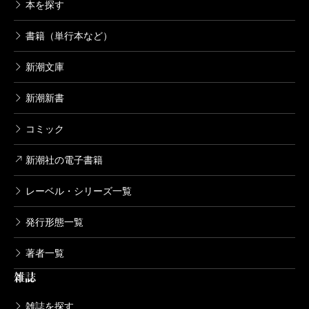
本を探す
呪縛から逃れられない。またウィリアム・ゴール
ドマンはロスマクの作風について、「幽霊（ゴー
書籍（単行本など）
スト）が彼のテーマである。彼の登場人物はわた
新潮文庫
したちがそうであるようにみな幽霊をしょってい
る」と述べている。いうまでもなく、東のデリダ
新潮新書
論『
存在論的、郵便的
』の第一章は「幽霊に憑か
コミック
れた哲学」と題されていた。
こうした共鳴が生じるのは、ロスマクが「家
新潮社の電子書籍
系」、すなわち個人を同定（アイデンティファ
レーベル・シリーズ一覧
イ）する情報の伝達経路という問題を扱っている
からだ。六〇年代の彼の小説、特に『ウィチャリ
発行形態一覧
ー家の女』『さむけ』といった中期の代表作で
著者一覧
は、親－子二世代の「家系」の錯誤が物語の核に
雑誌
なっているが、『一瞬の敵』以降の後期作品で
は、錯誤の生じる伝達経路が親－子－孫の三世代
雑誌を探す