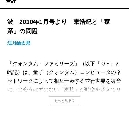
書評
波 2010年1月号より 東浩紀と「家
系」の問題
法月綸太郎
『クォンタム・ファミリーズ』（以下『ＱＦ』と
略記）は、量子（クォンタム）コンピュータのネ
ットワークによって相互干渉する並行世界を舞台
に、出会うはずのない「家族」が時空を超えてリ
ンクされる歴史改変ＳＦである。グレッグ・イー
もっと見る
ガンやＰ・Ｋ・ディック、瀬名秀明や麻枝准らの
先行作品と、ジャック・デリダの脱構築哲学を同
時に視野に収めながら、作者自身とその家族を投