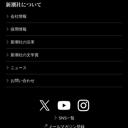
新潮社について
ているが、三〇年の時差と異なる歴史に隔てられ
た父（葦船往人）と娘（風子）が交互に語り手を
会社情報
務める第一部は、並行世界とタイムトンネルとい
採用情報
うＳＦ的なガジェットを用いて、葦船家の「家
系」をセミ・ラティス化することに費やされてい
新潮社の沿革
る（むろん、これはかなり乱暴な要約である。こ
新潮社の文学賞
こでは『ＱＦ』という作品の工学的な性格を重視
して、あえてツリー／セミ・ラティスという粗い
ニュース
図式を採用しているけれど、より精緻な分析を求
お問い合わせ
める読者は、『存在論的、郵便的』をひもといて
いただきたい）。
おのおのの並行世界はツリー状に分岐するのでは
なく、より上位を占める階層からの計算的介入に
よってそのつど結節され（ディックの「不気味な
SNS一覧
もの」のモチーフが、形を変えて幾度も現れ
メールマガジン登録