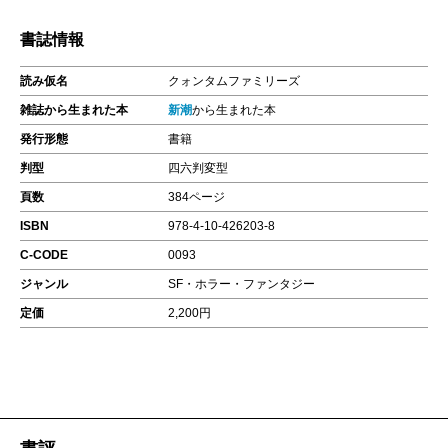
書誌情報
読み仮名
クォンタムファミリーズ
雑誌から生まれた本
新潮
から生まれた本
発行形態
書籍
判型
四六判変型
頁数
384ページ
ISBN
978-4-10-426203-8
C-CODE
0093
ジャンル
SF・ホラー・ファンタジー
定価
2,200円