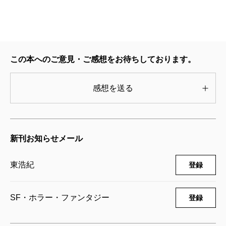
解離的な多重世界とロスマクの「家庭の悲劇」が
骨がらみになっている。ただし後者は、作者の意
図を越えて物語外から侵入したものだろう。
いくつか興味深い事実を指摘しておく。紙幅の都
この本へのご意見・ご感想をお待ちしております。
合で詳述できないが、『ＱＦ』のストーリーの骨
子は、ロスマク『一瞬の敵』（一九六八）のプロ
感想を送る
ットを倒立したような構造になっている。同書を
訳したのは作者の義父に当たる小鷹信光（作中で
は大島考哉）で、翻訳当時、小鷹の年齢は三五歳
新刊お知らせメール
だった（村上春樹の「三五歳問題」）。さらに本
書の第二部で明かされる出来事の一部は、ロスマ
東浩紀
登録
ク夫人だったマーガレット・ミラー『まるで天使
のような』（一九六二）の挿話と近接している。
SF・ホラー・ファンタジー
登録
したがって、『ＱＦ』という物語を支配するＺ型
のダイアグラム（四つの並行世界をリンクする貫