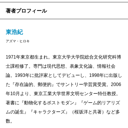
影した作中人物（東浩紀は作家のほしおさなえと
著者プロフィール
結婚し、娘がひとりいる）が離合集散する、思弁
的でプライベートな色合いの濃い小説になってい
る。
東浩紀
作中で示唆されているように、『ＱＦ』は村上春
アズマ・ヒロキ
樹『
世界の終りとハードボイルド・ワンダーラン
ド
』に宛てた、二一世紀からの返信でもある。春
1971年東京都生まれ。東京大学大学院総合文化研究科博
樹作品はディック（世界の終り）とレイモンド・
士課程修了。専門は現代思想、表象文化論、情報社会
チャンドラー（ハードボイルド・ワンダーラン
論。1993年に批評家としてデビューし、1998年に出版し
ド）のハイブリッド小説だが、本書の中にチャン
た『存在論的、郵便的』でサントリー学芸賞受賞。2006
ドラーの占める席はない。その空隙を埋めるの
年10月より、東京工業大学世界文明センター特任教授。
は、一九六〇年代以降のカリフォルニアを舞台
著書に『動物化するポストモダン』『ゲーム的リアリズ
に、フロイト的な「父親探し」の物語を書き続け
ムの誕生』『キャラクターズ』（桜坂洋と共著）など多
たハードボイルド作家、ロス・マクドナルドの幽
数。
霊だ。『ＱＦ』の入り組んだ構成は、ディックの