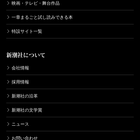
映画・テレビ・舞台作品
っていた男と会話を交わした。たちまち親しくなり、
気がつくと彼女は自分の部屋に男を招き入れ、ベッド
一章まるごと試し読みできる本
を共にしていた。夫以外、男を知らなかった彼女が、
特設サイト一覧
生まれて初めて体験した秘密の冒険だった。
それ以後、アナは毎年、八月になると、母の墓参を
新潮社について
名目に島を訪れ、自分でも滑稽なほど興奮しながら、
一夜限りの相手を探すようになる。だが、母の墓に向
会社情報
かって秘密の情事を告白する彼女の中に、自分でもど
採用情報
うすることもできない変化が起こり始める。当然、夫
にも気づかれる。夫婦の間には不穏な空気が流れ……
新潮社の沿革
といった具合に物語は進められていく。
新潮社の文学賞
よくある不倫ドラマのごとき展開、などと、したり
ニュース
顔で評する者がいるのだとしたら、それはガルシア=マ
ルケスが生前、嫌っていた西欧の知識人特有の通俗的
お問い合わせ