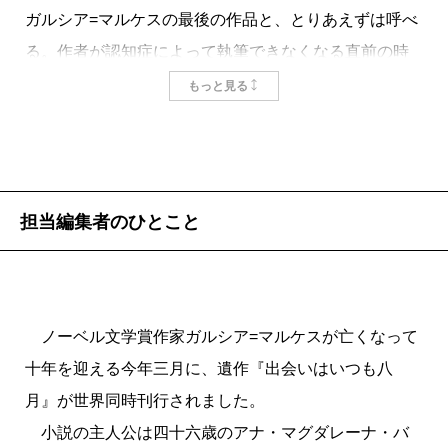
で、長い間、ガルシア=マルケスという作家を敬遠して
ガルシア=マルケスの最後の作品と、とりあえずは呼べ
いたことを深く羞じたのもその時だった。
る。作者が認知症によって執筆できなくなる直前の時
以後、彼の代表作『百年の孤独』（身近な友人知人
期に書いていたという作品で、時期的には、『わが悲
もっと見る
に、面白い物語を読ませたい、という理由だけで書い
しき娼婦たちの思い出』を書きあげた直後から2004年
たという長編。世間の小難しい文学批評など吹き飛ば
にかけて取り組んでいたようである。前半はいかにも
してしまうほどのスケールで描かれた、勇壮で芳醇な
ガルシア=マルケス的な表現の多い作品としてしっかり
人間ドラマ）、『コレラの時代の愛』（奇妙なタイト
書かれているのに対して、後半に行くにつれて、徐々
担当編集者のひとこと
ルだが、五十年以上にわたる長い歳月、たった一人の
に時間軸の矛盾や、人物造形の乱れなど、不完全な部
女性に恋い焦がれ、待ち続けた男の物語）などの長編
分が目立つようになっていく。いちおう最後まで書か
のほか、傑作中編として名高い『大佐に手紙は来な
れて、結末はあるものの、最終的には作家自身がボツ
い』、若いころに書かれた幻想的な短編『青い犬の
ノーベル文学賞作家ガルシア=マルケスが亡くなって
にしたものであるため、未完成に終わった作品と見な
目』等々を読むようになった。読めば読むほど、この
十年を迎える今年三月に、遺作『出会いはいつも八
すのが順当な文書である。しかし、途中までは、かな
作家に惹かれていった。
月』が世界同時刊行されました。
り乗り気でOKを出していた。
彼の小説は長編短編を問わず、おしなべて桁外れに
小説の主人公は四十六歳のアナ・マグダレーナ・バ
最終章にはとくに、さまざまな要素が説明不足のま