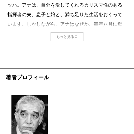
面白い。そうとしか言いようがない。語りにつられて
ッハ。アナは、自分を愛してくれるカリスマ性のある
ま放りこまれているような乱雑さが感じられ、それゆ
読み進めていくうちに、ページをめくる手が止まらな
指揮者の夫、息子と娘と、満ち足りた生活をおくって
え、かえってガルシア=マルケスが作品をどのように彫
くなる。映像が浮かび上がる。音が聞こえてくる。に
います。しかしながら、アナはなぜか、毎年八月に母
琢して磨きあげていっていたのか、その途中の形態を
おいが漂う。頭の中のスクリーンで、毎度、ガルシア=
親の墓参りに訪れるカリブ海の小さな島で、一夜限り
覗くことができるような面白さがある。つまり、少な
もっと見る
マルケス原作の映画が勝手に上映されるのである。
の関係を結ぶことのできる男を切実に探します。マル
くとも晩年の彼は、作品の全体を均一に書きあげてい
人生の闇をどれほど複雑に深刻に描いていても、ど
ケスは生前、「人には『公の生活』『私的な生活』、
たのではなく、書きこむ予定の要素やイメージを、部
こかしら開けっぴろげで明るい印象がある。生きるこ
そして『秘密の生活』がある」と語ることがありまし
品のようにとりあえず放りこんだものを忘備録的に書
とを肯定する、理屈のいらない天性の明るさ。それは
た。『出会いはいつも八月』でマルケスが描いたの
いておいて、最初のほうから、章単位で完成形へとも
著者プロフィール
彼が生まれたカリブの土地の気質そのものであるよう
は、まさに、ひとりの人間の「秘密の生活」です。
っていくような方法をとっていたことがうかがえるの
な気もする。
未完ではありますが、息をのむようなラストがあ
だ。そのような意味で、この本は全集に収められて他
子ども時代、彼はケルト系生まれの祖母から、連日
り、人生における「秘密の生活」の必要性を考えさせ
の作品と同列に読まれるべきものというよりも、作者
のように謎めいた神秘的な民話や幻想的な言い伝えの
られる余韻があります。代表作『百年の孤独』が新潮
の手法を読みとる文学的ドキュメントとしての側面が
数々を聞かされ続けていた。その影響は計り知れな
文庫から刊行され話題となっていますが、ぜひマルケ
強いといえる。
い。
ス晩年の「到達点」もお読みいただけたら幸いです。
しかし、ガルシア=マルケスの作品の中で、めずらし