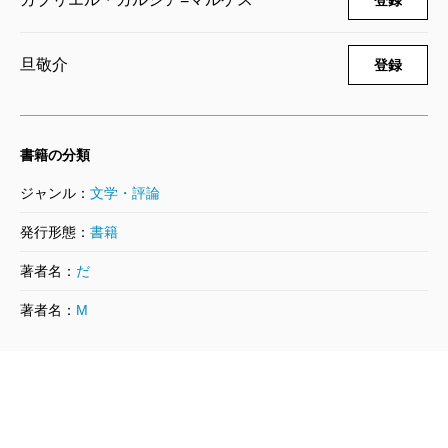
登録
れまでなかったわけではないが、たいそう珍しいこと
年の孤独』が高校での必読図書とされるなどして神格
である。文字通り、最後の作品だからこそ遺作と呼べ
化されたが、その一方、以後の世代からは目の敵にさ
旦敬介
登録
るのであり、第二第三の遺作、というのは理屈上、あ
れた面もあった。ラテンアメリカの作家が国外で出版
り得ない。何よりも、作家は自分の死後、満足な推敲
されるためには、商業的に「魔術的リアリズム」と名
もできていない作品が許可なく出版されることを決し
づけられた彼の手法（先に述べた無時間的な世界や老
書籍の分類
て望まないはずなのだ。
人の世界はそれと密接にかかわっていた）を踏襲する
ジャンル：
文学・評論
だが、遺族や関係者らにとって、この『出会いはい
ことが期待され、自分たちにとってもっと切実な主題
発行形態：
書籍
つも八月』は、たとえ故人への礼を失することになっ
や方法に取り組む妨げになったからだ。また、『百年
たのだとしても、読者に届けなければならない作品だ
著者名：
だ
の孤独』という題名があまりに名高くなって陳腐化し
った。ガルシア=マルケスは認知能力が損なわれていた
たため、スペイン語の作家は「孤独」という単語を使
著者名：
M
からこそ、自身が書いた本作の真の魅力がわからなく
えなくなったというほどなのである。「百」と書けば
なってしまったが、実はこの作品には、往年の語りく
予測変換によって「百年」や「百年の孤独」と出てく
ちがそっくりそのまま息づいていて、何ら遜色がな
るので、「百」とすら書きたくなくなったと言った作
い、というわけである。本作を読み、私も改めてつく
家もいた。