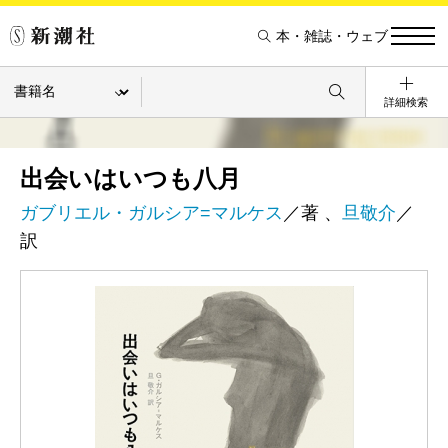
本・雑誌・ウェブ
詳細検索
出会いはいつも八月
ガブリエル・ガルシア=マルケス
／著 、
旦敬介
／
訳