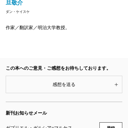
旦敬介
そのため、『わが悲しき娼婦たちの思い出』の次に
ていく現代のカリブ海のリゾート地が舞台に設定され
ダン・ケイスケ
発表されるはずだった本作、中編小説の『出会いはい
ている。
つも八月』は、未完のままの状態で放置されることに
もうひとつの新しい特徴は、老人の世界が扱われて
作家／翻訳家／明治大学教授。
なった。
いないことだ。これもまた初期の作品から彼の妄執だ
未完、ということの意味は定かではない。筆が途中
ったもので、祖父をモデルとするブエンディーア大佐
までしか進んでおらず、ラストシーンに至ることがで
というキャラクターを獲得して、それで評価を得たこ
きなかった、ということなのか。それとも、一応は予
とによって、その世界からなかなか逃れられなくなっ
この本へのご意見・ご感想をお待ちしております。
定通り、最後まで書き上げはしたものの、全体として
てしまった面があるのである。ところが本作では、魅
入念な推敲がされていない、という意味なのか。
力的な四十代の女性が中心に据えられ、その娘を通じ
感想を送る
いずれにしても、作家当人はすでにこの世のもので
て現代の若者世界までもが視野に入ってきている。若
はないのだから、出版の了解を得ることはできない。
者世界の面はあまりうまく書かれていないのだが、こ
しかし、その完成度の高さから、捨ておくにはしのび
れはやはり八十歳になろうとしていた作家にとっては
新刊お知らせメール
ないとして、遺族が出版に踏み切ったのだという。
大きな冒険だったからだろう。
作家亡きあと、新たな遺作が出版されたケースはこ
ラテンアメリカにおいてガルシア=マルケスは、『百
ガブリエル・ガルシア=マルケス