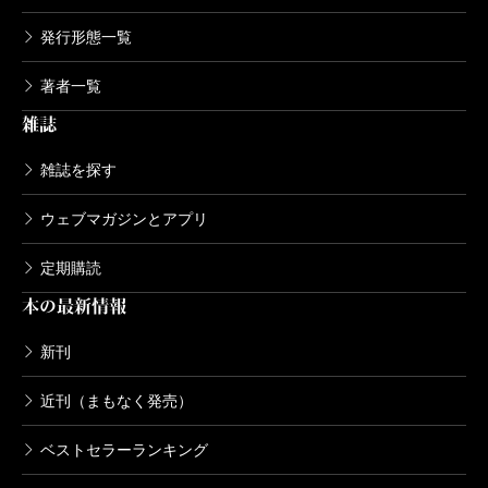
黄金色のビーチを見下ろせる「世界で唯一の場所」で
発行形態一覧
の墓参を終えると、定宿にしている古いホテルで寛
ぐ。ベッドに寝ころがって、持参した読みかけの小説
著者一覧
雑誌
を読み、着替えてからホテル内のレストランで簡単な
夕食をすませる。そしてゆっくり眠った翌朝はもう、
雑誌を探す
帰りの連絡船に乗り、帰路に着く。
ウェブマガジンとアプリ
恵まれた家庭生活、これといった不満のない人生を
送っていながら、それは彼女にとって、独りになる快
定期購読
適さを味わえる、夫公認の一泊旅行だった。
本の最新情報
ある年の夏、アナは夜遅く、ホテルでの遅い夕食の
新刊
あと、ドビュッシーの「月の光」を弾き始めたピアノ
ムラータ
伴奏家の横で歌う、
混血
の少女の歌に心揺さぶられ、
近刊（まもなく発売）
めったにないことだったが、ジンのソーダ割を注文し
ベストセラーランキング
た。すっかり陽気な気分になり、同じく一人で席に座