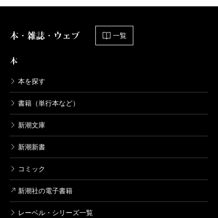
づく、記憶障害とはいったい何なのか、認知症は作家
そのような大作家が、作家としての人生のいちばん
にとって何ほどの影響も与えないではないか、と思っ
最後の時期に、自分を更新して、自分に新しい挑戦を
本・雑誌・ウェブ
一覧
た。ここには何ひとつ衰えていない、あのガルシア=マ
課していたというのは、勇気づけられる知らせではあ
ルケスがいる。
る。
本
主人公は、アナ・マグダレーナ・バッハという名
マエストロ
本を探す
の、四十代後半になる教養豊かな女性。
指揮者
として
本書「訳者あとがき」より構成しました。
も活躍中の、たいそう魅力的な音楽家の夫との間に
書籍（単行本など）
は、息子と娘が一人ずつ。夫婦関係はきわめて良好
新潮文庫
（だん・けいすけ 作家／翻訳家／明治大学教授）
で、何年たっても恋人同士のような情熱的な性愛を交
波 2024年3月号より
わし合っている。
新潮新書
単行本刊行時掲載
そんなアナは、毎年八月になると、カリブの島の高
コミック
台に埋葬されている母の墓にグラジオラスの花束を供
新潮社の電子書籍
えるため、一人で連絡船に乗って出かけて行く。鳴き
交わす賑やかな鳥の声に囲まれ、鬱蒼とした原生林や
レーベル・シリーズ一覧