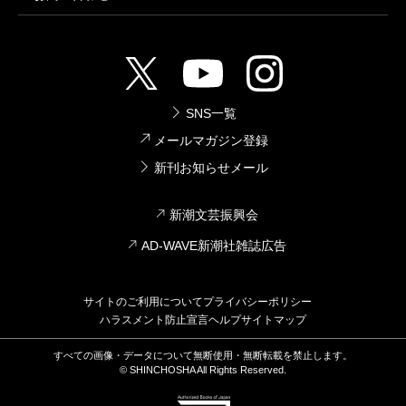
ラグーン
な感想と言うほかはない。青く続く
浅瀬
が見渡せる古
いホテル、天井でけだるく回り続ける扇風機、夕暮れ
の暑さの中、滴り落ちてくる汗、墓地の藪の奥から姿
を現すイグアナ、焼けついた砂とバナナの木々など、
SNS一覧
貧困と富とが同居しているカリブの島が、文字を通し
メールマガジン登録
て脳内で鮮やかに映像化される。男と女が一夜限りで
新刊お知らせメール
睦み合う時の、シーツにしみこんだ汗のにおいを嗅ぎ
新潮文芸振興会
とる。読者は現実なのか、一篇の官能的な散文詩なの
かわからない物語の中で、知らずアナと同化してい
AD-WAVE新潮社雑誌広告
く。
作中、グラジオラスの花がたびたび登場するが、色
サイトのご利用について
プライバシーポリシー
ハラスメント防止宣言
ヘルプ
サイトマップ
については言及されていない。この作家は黄色が大好
すべての画像・データについて無断使用・無断転載を禁止します。
きで、黄色い花が室内に飾られているだけで、何かい
© SHINCHOSHA All Rights Reserved.
いことが起こる、と信じていたというが、このグラジ