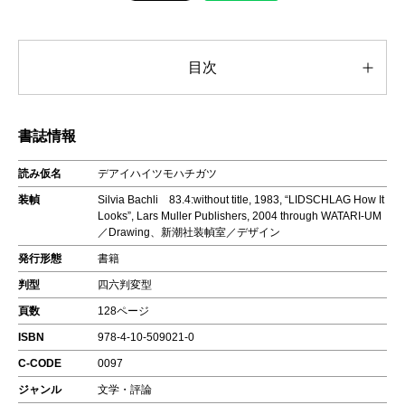
目次
書誌情報
読み仮名
デアイハイツモハチガツ
装幀
Silvia Bachli 83.4:without title, 1983, “LIDSCHLAG How It
Looks”, Lars Muller Publishers, 2004 through WATARI-UM
／Drawing、新潮社装幀室／デザイン
発行形態
書籍
判型
四六判変型
頁数
128ページ
ISBN
978-4-10-509021-0
C-CODE
0097
ジャンル
文学・評論