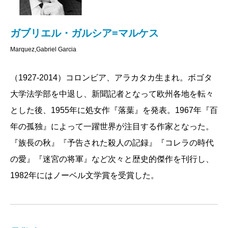
死者が平然と彼岸から戻ってくる。主人公は説明の
（出版部・SK）
い特徴をそなえているものとして評価すべき面もあ
つかない直感や予知能力を働かせて、ふしぎな体験を
り、晩年の彼が新しい挑戦をしていたこともうかがえ
ガブリエル・ガルシア=マルケス
する。こんなことはあり得ないだろう、と思われるよ
るのである。ひとつには、はっきりと現代を舞台にし
2024/07/29
Marquez,Gabriel Garcia
うなことでも、彼の生み出す物語はきわめて現実的で
ている点だ。ガルシア=マルケス的な世界といえば、ラ
あり、どこかでこのようなことが実際に起こってい
テンアメリカのどこの国だかはっきりとはわからない
（1927-2014）コロンビア、アラカタカ生まれ。ボゴタ
る、と感じさせる。読者は我知らず、物語の宇宙に誘
場所、そして、いつのことだかよくわからないが、読
大学法学部を中退し、新聞記者となって欧州各地を転々
われ、のめりこみ、現実と虚構の境目がおぼろになっ
者の現代と同時代ではないことがはっきりしている時
とした後、1955年に処女作『落葉』を発表。1967年『百
ていく。カリブ的気質とケルトふうの神話が溶け合
代背景というのが広く見られる特徴だった。それが神
年の孤独』によって一躍世界が注目する作家となった。
い、シャッフルされて、ガルシア=マルケスの世界が生
話的な時間と言われたりして広く評価されたものであ
『族長の秋』『予告された殺人の記録』『コレラの時代
まれたのだと思う。
る一方、私はそれを彼の空想の中にだけ存在する無時
の愛』『迷宮の将軍』など次々と歴史的傑作を刊行し、
この天才的な物語の魔術師は、2010年ころから記憶
間的な世界と呼んで、批判的にとらえてきた。問題の
1982年にはノーベル文学賞を受賞した。
力の減退を呈するようになった。認知症である。老い
多い現代のラテンアメリカ社会から目をそらして逃げ
は誰にでもやってくる。ガルシア=マルケスにすら。改
る方法という面があったからだ。しかし、この作品で
めてそのことを思い知らされる。
は明らかに、ガラス張りの高層ホテルが毎年建築され