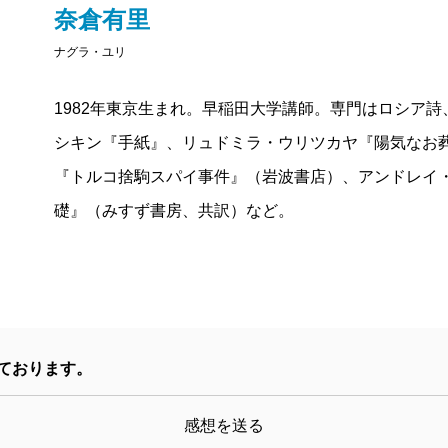
奈倉有里
して高く評価され、権威ある文学賞を次々に受賞して
ナグラ・ユリ
作家の一人と言ってもいいだろう。これまで日本では
伝的短篇が一つ訳されただけだったが（沼野恭子訳、
1982年東京生まれ。早稲田大学講師。専門はロシア
ようやく本格的な紹介が始まった。手紙はきっと恋人
シキン『手紙』、リュドミラ・ウリツカヤ『陽気なお
紙』も、日本の読者たちの心に。まるでサーシャにな
『トルコ捨駒スパイ事件』（岩波書店）、アンドレイ
訳文のおかげで。
礎』（みすず書房、共訳）など。
ております。
感想を送る