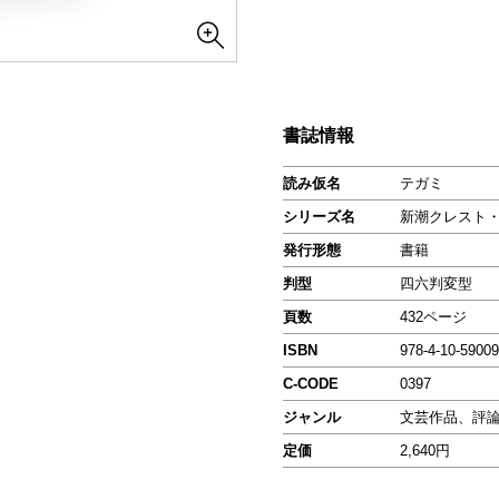
書誌情報
読み仮名
テガミ
シリーズ名
新潮クレスト
発行形態
書籍
判型
四六判変型
頁数
432ページ
ISBN
978-4-10-59009
C-CODE
0397
ジャンル
文芸作品、評
定価
2,640円