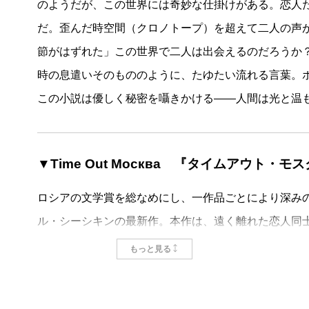
のようだが、この世界には奇妙な仕掛けがある。恋人
れない、清純で、このうえなく繊細な、心の微かな震
だ。歪んだ時空間（クロノトープ）を超えて二人の声
しかし、読み進めていくうちに、この小説の時空間に
節がはずれた」この世界で二人は出会えるのだろうか
づかざるを得ない。戦争に行ってしまった恋人を待ち
時の息遣いそのもののように、たゆたい流れる言葉。
ソ連時代だろうか）に生きているらしいのだが、男の
この小説は優しく秘密を囁きかける――人間は光と温
鎮圧のために中国に行っているというのである（そし
軍記に依拠した生々しい戦争の記述が続く）。しかも
ャが受け取ったあとも、不思議なことに手紙のやりと
▼Time Out Москва 『タイムアウト・モ
娠、家族の不幸といった出来事を経て確実に年をとり
ワロージャの時間は遥か彼方の戦場で凝固したままだ
ロシアの文学賞を総なめにし、一作品ごとにより深み
そうだとしたら、この二人の手紙のやりとりは、どう
ル・シーシキンの最新作。本作は、遠く離れた恋人同
いているのか、疑問になってくる。それともこのすべ
幾度も登場するが、この本自体は、死についてという
もっと見る
に届かない手紙というのは確かに現代的な主題ではあ
ったほうがいいだろう。人は誰かを愛することで生ま
は強い。ワロージャはこう言うからだ――届かないの
劇ではない。人が生きていくなかで、愛するがゆえに