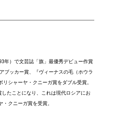
実際、戦死したはずのワロージャからは、
証明がいるっていうんだ。僕は幸せなん
くれるだけで」。
ブルスニーキナ（舞台版『手紙』監督）
界で――これはロシア語訳『ハムレッ
言えば、「時は乱れて」の世界である――
難しい、「重たい」問題に、ミハイル・シ
に隔てられ、会えないままでいるのは、ま
人々の心に確かにあるモヤモヤしたもの
993年）で文芸誌「旗」最優秀デビュー作賞
っていくと同時に、暖かく、力強く、そし
人の心が、優しく、楽になるような形を。
ロシアブッカー賞、『ヴィーナスの毛（ホウラ
の末尾、ワロージャが正体不明の「彼」な
とボリシャーヤ・クニーガ賞をダブル受賞。
、彼はこういう――人間は「光と温もりの
賞したことになり、これは現代ロシアにお
アの荒野から出現した、啓示のような言葉
ーヤ・クニーガ賞を受賞。
ン、ナボコフから、ジョイスやフランス
の様々な伝統を踏まえ、豊かな語彙と音楽
駆使する現代ロシア散文の最前線の作家と