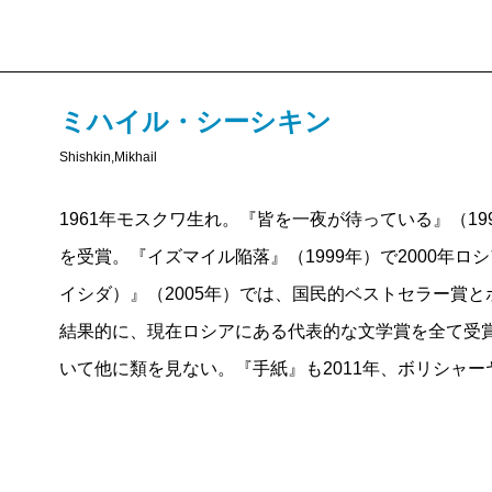
り、書かれた手紙は必ず届く、ということだろうか。
物なのだ――。
こんな力強い言葉が届く。「サーシャ。どんな存在の
だ、君がいて、君が僕を好きで、今これを読んでいて
▼Марина Брусникина マリーナ・
ミハイル・シーシキン
そもそも恋人たちは、この「時の流れが崩壊」した世
ト』からの引用だが、フィリップ・Ｋ・ディック風に
Shishkin,Mikhail
死ねこと、生きること、愛、記憶……そういう単純で
再会することができるのだろうか。二人が時間と空間
ーシキンはとても真剣な答えをくれた。今生きている
1961年モスクワ生れ。『皆を一夜が待っている』（1
だ「準備ができていない」からだろうか。疑問が深ま
に、驚くほどぴったり合う形を与えてくれた。読んだ
を受賞。『イズマイル陥落』（1999年）で2000年
て心に直接働きかけるような言葉が響いてくる。小説
イシダ）』（2005年）では、国民的ベストセラー賞
る人物に誘われ、どこかに出発していこうというとき
結果的に、現在ロシアにある代表的な文学賞を全て受
塊」でありつづけるだろう、と。ポストモダン・ロシ
いて他に類を見ない。『手紙』も2011年、ボリシャ
ではないか。
この作品以前からシーシキンは、チェーホフ、ブーニ
のヌーヴォー・ロマンなど、ロシアとヨーロッパ文学
的な文体、繊細な心理描写と、実験的な語りの手法を