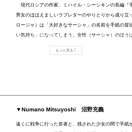
現代ロシアの作家、ミハイル・シーシキンの長編『手
男女のほほえましいラブレターのやりとりから成り立
ロージャ）は「大好きなサーシャ」の名前を手紙の冒
い気持ち」になってしまう。女性（サーシャ）のほう
たい。なんでもいいから、とってもくだらなくて、と
もっと見る
ところに戦争に行ってしまったらしい彼に呼びかける
いまは離ればなれだが、この二人には郊外の別荘での
の体験について、こんな風に書く。「その瞬間、突然
対に必要なんだ。ずっと待ち望んでたんだ――って（
し、待ってたけど、ちょっと怖かった」。それに続く
きたい）、激しいセックスとバイオレンスを易々とグ
▼Numano Mitsuyoshi 沼野充義
トモダン小説（たとえばロシアのものだったら、ソロ
遠くに戦争に行った若者と、残された少女の間で手紙
訳、河出書房新社）を読むといい。これは別の意味で