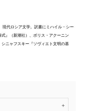
きた。いまや現代ロシアで最も実力のある
「バックベルトの付いたコート」という自
『
新潮
』二〇一一年五月）、今回の作品で
詩、現代ロシア文学。訳書にミハイル・シー
たちのもとに届くだろう。そしてこの『手
葬式』（新潮社）、ボリス・アクーニン
りきったような奈倉有里さんのしなやかな
・シニャフスキー『ソヴィエト文明の基
（ぬまの・みつよし スラブ文学）
波 2012年11月号より