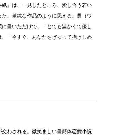
紙』は、一見したところ、愛し合う若い
った、単純な作品のように思える。男（ワ
頭に書いただけで、「とても温かくて優し
は、「今すぐ、あなたをぎゅって抱きしめ
っても大切な話をしたい」と、どこか遠い
。
大切な思い出がある。彼女はその初めて
わかったの。とても簡単なことなんだ。絶
中略）。ずっと前から心の準備は出来てた
描写は（ぜひ本を手に取って読んでいただ
ロテスクな意匠に変えてしまう現代のポス
ーキンの『青い脂』（望月哲男・松下隆志
が交わされる。微笑ましい書簡体恋愛小説
天才的な作品ではあるが）には絶対に見ら