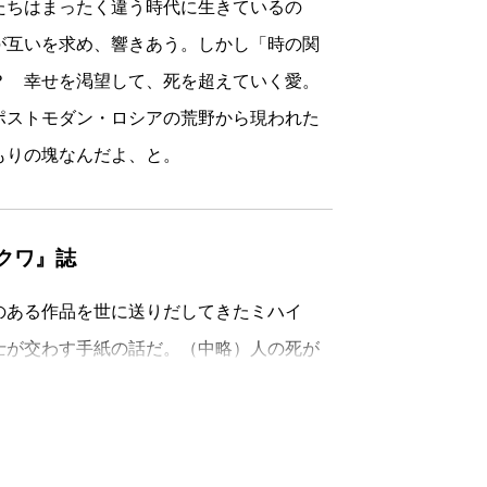
たちはまったく違う時代に生きているの
えと喜びが響いてくるような文章である。
が互いを求め、響きあう。しかし「時の関
はなんだか変なことが起こっていると気
？ 幸せを渇望して、死を超えていく愛。
続ける女性は二〇世紀後半のロシア（まだ
ポストモダン・ロシアの荒野から現われた
ほうは、なんと一九〇〇年、義和団事件の
もりの塊なんだよ、と。
て、出典は示されていないが、実在する従
、ワロージャは戦死し、死亡通知をサーシ
りは続く。サーシャのほうは、恋愛と妊
スクワ』誌
、実生活の時間が流れていくのに対して、
。
のある作品を世に送りだしてきたミハイ
なっているのだろうか。手紙は相手に届
士が交わす手紙の話だ。（中略）人の死が
ては架空のやりとりなのだろうか？ 宛先
よりは生の営みについて書かれた本だとい
るが、その点に関して登場人物たちの信念
れ変わる。死は避けられないが、決して悲
は、書かれなかった手紙だけだ、と。つま
苦しみ、苦しめてしまった人々への、贈り