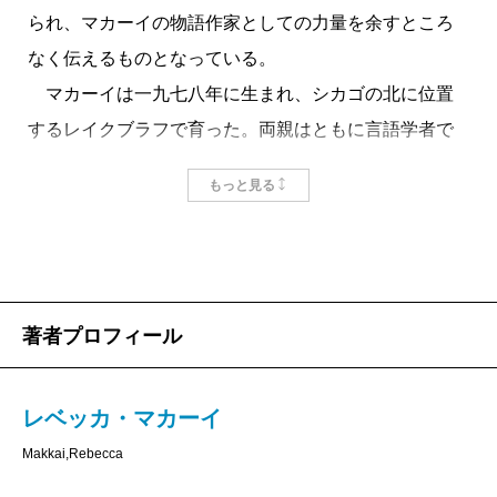
られ、マカーイの物語作家としての力量を余すところ
えて、忘れ難い。
ダヤ系ルーマニア人のバイオリニストであるラデレス
なく伝えるものとなっている。
クを家に迎え入れたアーロン少年は、九本しかない指
マカーイは一九七八年に生まれ、シカゴの北に位置
から奏でられる曲のなかに、彼の来し方の物語を聴き
するレイクブラフで育った。両親はともに言語学者で
▼Molly Antopol モリー・アントポル［作
取り、幻視する。アーロンの父の音楽教師だったラデ
あり、父親のアダム・マカーイは一九五六年のハンガ
家］
レスクとピアニストのモルゲンシュターンの美しい二
もっと見る
リー動乱の際にアメリカ合衆国に亡命し、後にアメリ
重奏がポグロム（ユダヤ人迫害）の恐怖から一瞬みな
レベッカ・マカーイは最高の作家である。知的で、精
カ国籍を取得している。父方の祖母イグナーツ・ロー
の目を逸らせたこと、生き延びるためにひとりの女子
緻で、華麗で、慈愛に満ちている。一篇一篇が短篇の
ジャはハンガリーでは著名な女優・小説家でもあっ
学生を見殺しにしたこと、そして収容所で指を切断さ
持ちうるあらゆる深みを持ち、胸に刺さる。素晴らし
た。学問だけでなく芸術一般を愛する一家に育ったこ
れたこと……。いまここに美しく響く音楽こそが、ラ
いというだけでは足りない。これは本物である。
著者プロフィール
とも手伝い、マカーイは十代の後半から作家の道を志
デレスクが負った残酷な記憶や、芸術家として生きる
していたという。ヴァージニア州の名門私立大学であ
峻烈な覚悟を、アーロンに伝えるのである。
るワシントン・アンド・リー大学を卒業後は、ヴァー
レベッカ・マカーイ
「惜しまれつつ世を去った人々の博物館」では、ガス
▼Boston Globe ボストン・グローブ
モント州のミドルベリー大学創作科に進学している。
Makkai,Rebecca
漏れでアパートの住人全員が死亡するという事故が起
本書『戦時の音楽』を刊行するかなり前から、マカ
こる。婚約者が元妻の部屋を訪れていて亡くなったと
すばらしい初短篇集。奇抜さと痛切さ、悲嘆と歓喜