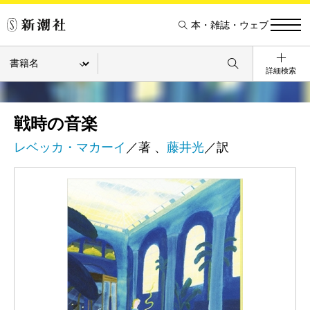
本・雑誌・ウェブ
詳細検索
戦時の音楽
レベッカ・マカーイ
／著 、
藤井光
／訳