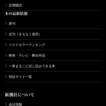
る。
定期購読
通奏低音のように主題を反復しているとはいえ、短
本の最新情報
篇集全体は驚くほど多面的である。鋭利な切れ味を感
新刊
じさせる「これ以上ひどい思い」や前述の掌篇から、
近刊（まもなく発売）
マジックリアリズム的な出来事がおおらかなユーモア
をたたえて語られる「リトルフォーク奇跡の数年
ベストセラーランキング
間」、あるいは「一時停止」や「爆破犯について私た
映画・テレビ・舞台作品
ちの知るすべて」における断片形式まで、マカーイは
題材に応じて自在に語り口を変えてみせる。そして、
一章まるごと試し読みできる本
正統派ともいえる三人称の語りが選ばれている場合で
特設サイト一覧
あっても、語られる人物や出来事との距離の取り方は
それぞれ絶妙に異なっている。そうした語りの手腕
新潮社について
と、人の営みに対する透徹した視線があいまって、マ
カーイの短篇集は、現代的でありながら古典の風格も
会社情報