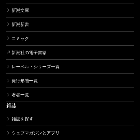
壮大なスケールを持つ「ブリーフケース」では、そう
新潮文庫
した「騙り」が宇宙という次元にまで拡張されて語ら
新潮新書
れる。あるいは、「十字架」のように、一見して平穏
な日常において何らかの「徴」や意味を見出し、物語
コミック
を作って生きていこうと試みる人々の姿にも、ささや
新潮社の電子書籍
かではあれ、フィクションによって生き延びようとす
る行為は見出される。
レーベル・シリーズ一覧
そうした芸術活動をめぐる思索が、もうひとつの主
発行形態一覧
題である「音楽」に凝縮されていると言っていい。演
著者一覧
奏家、舞台俳優、作曲家、美術家、そしてもちろん小
雑誌
説家など、マカーイの短篇にはさまざまな芸術家たち
が登場する。暗い時代に人を芸術に向かわせるものと
雑誌を探す
は何なのか、それは彼らの人生をどう形作っていくの
ウェブマガジンとアプリ
か。登場人物たちはしばしば自問し、もがくことにな