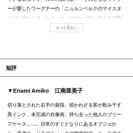
ーが愛したワーグナーの「ニュルンベルクのマイスタ
ージンガー」？ レベッカ・マカーイは、あくまで音
楽を戦争に与するものではなく、支配権力に対抗する
もっと見る
ささやかな個人の、最後まで不可侵な領域としてとら
えているらしい。
本書には、時代も舞台もトーンもばらばらな17の短
編が収録される。マカーイ自身のハンガリー系一族の
短評
歴史が紐解かれる三つの連作から、女性大学教師が勘
違いから思わぬ糾弾を受ける一編、バッハが現代に生
▼Enami Amiko 江南亜美子
きる「私」のヤマハピアノにタイムスリップしてくる
奇想の一編まで、いずれもドラマティックにしてユー
切り落とされた右手の薬指、招かれざる客が飲み干す
モアのきいた作品である。一編を読み終わるごとに深
黒インク、未完成の肖像画、持ち去った他人のブリー
い余韻が残るのが特徴で、登場人物たちの人生が、書
フケース……。日常のすぐとなりにあるオブジェか
かれなかった時間もふくめてつい想像されるという点