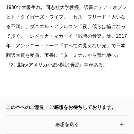
みを見出し、それにしたがって最後のピースを埋めて
▼The Guardian ガーディアン紙
1980年大阪生れ。同志社大学教授。訳書にテア・オブレ
積み重なり、同時に存在する。今年は一八四八年であ
完成させるまで、マカーイは数年にわたって試行錯誤
ヒト『タイガーズ・ワイフ』、セス・フリード『大いな
り、一七八九年であり、一九五六年である。（中略）
短篇小説は、彼女の特別な才能を発揮するのに理想的
することになる。
る不満』、ダニエル・アラルコン『夜、僕らは輪になっ
この街はあらゆる時代におけるあらゆる都市である。
な場所である。そこで彼女は、人物を繊細に描き分け
その間に、マカーイは二冊の長篇小説を刊行してい
て歩く』、レベッカ・マカーイ『戦時の音楽』等。2017
ここはカブールである。ドレスデンである。ヨハネス
るだけでなく、奇妙で魅力的な設定を作り上げること
る。デビュー作となった第一長篇『借り出し人』（The
年、アンソニー・ドーア『すべての見えない光』で日本
ブルクである〉
もできるのだ。
Borrower、二〇一一、未訳）は、図書館に勤務するロ
翻訳大賞を受賞。著書に『ターミナルから荒れ地へ』
つまるところ私たちは、先祖のちょっとした選択や
シア系の司書が、よく図書館を利用していた少年との
『21世紀×アメリカ小説×翻訳演習』等がある。
運不運も作用した結果、いまこうして現代に生きてい
逃避行に身を投じることになる。一方の第二作『百年
る。現代もまた生きやすい環境とはいえないかもしれ
▼The Gazette ガゼット紙
の館』（The Hundred-Year House、二〇一四、未訳）
ない。それでも理不尽さに負けじと心に安寧を求め、
では、シカゴ郊外でかつては芸術家たちのコミュニテ
今日この日を過ごしているのだ。人は何に生かされて
ほとんど完璧な本。マカーイの綴る物語には美しさと
ィとなっていた古い屋敷にまつわる愛憎劇がじわじわ
いるのか。問うても答えのない問いを抱えた私たち
悲しみ、驚異と驚嘆、罪悪感と無垢があふれている。
この本へのご意見・ご感想をお待ちしております。
と明らかになる。両作品とも、大らかなユーモア精神
を、マカーイの視線は優しく包み込むだろう。リアリ
それぞれの短篇は、完璧な形で響き合っている――人
とサスペンスめいた展開を楽しませてくれる秀作だと
ズムだけでなく、マジックリアリズム的な語りや、断
感想を送る
物でもプロットでもなく、主題と技術が一篇一篇を繋
言っていい。
章形式もカヴァーし、語り口の多様さでも、私たちを