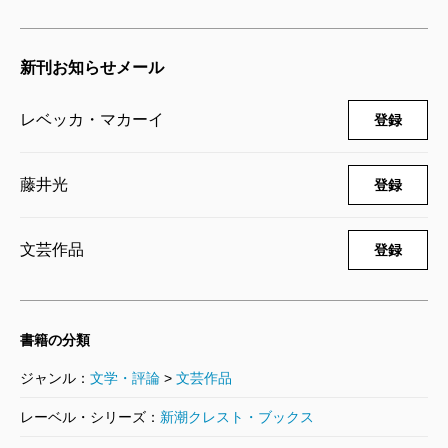
いでいるのだ。
とはいえ、マカーイの作家としての手腕は、彼女の
魅了するマカーイ。作家の美質を存分に味わえる一冊
キャリアにおいて三冊目となる本書『戦時の音楽』に
である。
新刊お知らせメール
おいて最もよく発揮されている。短篇集全体を貫く主
題として最終的に彼女が見出したのは、タイトルが示
レベッカ・マカーイ
登録
（えなみ・あみこ 書評家）
すように「戦争」と「音楽」だった。冒頭に置かれた
波 2018年7月号より
「歌う女たち」から、最後を飾る「惜しまれつつ世を
藤井光
登録
単行本刊行時掲載
去った人々の博物館」まで、そのふたつの主題はさま
ざまに変奏され、各短篇に織り込まれている。
文芸作品
登録
戦争という主題は、マカーイの家族史への視線とも
深く絡み合っている。短篇集のなかに挟まれる三つの
書籍の分類
掌篇「別のたぐいの毒」「侍者」「家に迷い込んだ
鳥」は、作者自身を思わせる語り手が、みずからの家
ジャンル：
文学・評論
>
文芸作品
族史をたどろうとする試みを伝えている。この三つの
レーベル・シリーズ：
新潮クレスト・ブックス
「言い伝え」は、雑誌「ハーパーズ」に初めて掲載さ