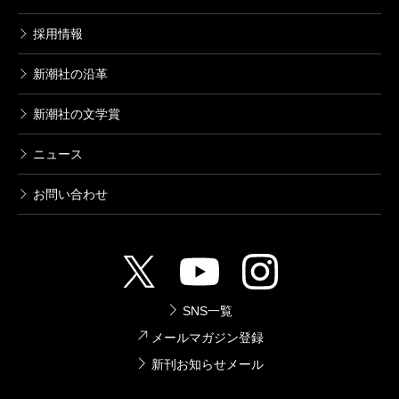
備えた独特の磁場を作り上げている。
採用情報
本書を発表後も、マカーイはシカゴを拠点として休
新潮社の沿革
むことなく活動を続けている。ノースウェスタン大学
を始めとして創作の授業を担当し、〈ストーリースタ
新潮社の文学賞
ジオ〉という一般市民向けの創作の指導プログラムに
ニュース
も名前を連ねている。その勤勉さは創作でも発揮され
ており、二〇一八年初夏には長篇第三作『信じ続ける
お問い合わせ
人たち』（The Great Believers）の刊行がすでに決定し
ている。一九八〇年代のシカゴの芸術界を襲うエイズ
という災厄の過去が、二〇一〇年代のパリで暮らす女
性の人生に再び浮上する、友情と償いについての物語
SNS一覧
である。締め切りは絶対に破らないと本人が語ってい
メールマガジン登録
るとおり、この先もマカーイの作品は続々と届けられ
新刊お知らせメール
ることになりそうだ。