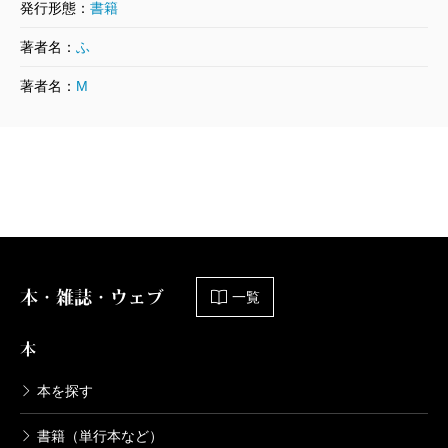
発行形態：
書籍
れたときには、作者マカーイの「回想録」、つまりは
著者名：
ふ
ノンフィクションに分類されていた。それが今度は、
一語たりとも修正されることなく、フィクションとし
著者名：
M
て本書に収録されていることになる。戦争とその災厄
に、一家の過去はどう関わっているのか、そして今そ
れをたどろうとする語り手は、その過去にどこまで縛
られているのか。戦争や、その余波に生きるとはどの
ようなことなのか。事実と虚構のあいだを行き来する
ようにして発せられるそれらの問いは、掌篇の前後に
本・雑誌・ウェブ
一覧
置かれた作品にも波及していく。
そのなかで、生き延びるためにみずからを偽る登場
本
人物たちが、さまざまな形で登場する。戦争という不
本を探す
穏な時代において、彼らは虚構の自己を作り上げ、そ
うすることでみずからを守ろうとする。短いながらも
書籍（単行本など）