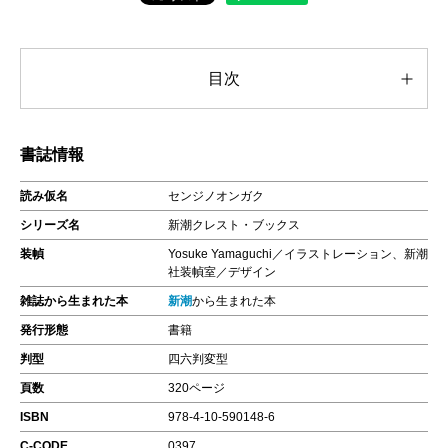
目次
書誌情報
読み仮名
センジノオンガク
シリーズ名
新潮クレスト・ブックス
装幀
Yosuke Yamaguchi／イラストレーション、新潮
社装幀室／デザイン
雑誌から生まれた本
新潮
から生まれた本
発行形態
書籍
判型
四六判変型
頁数
320ページ
ISBN
978-4-10-590148-6
C-CODE
0397