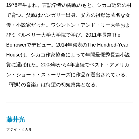
1978年生まれ。言語学者の両親のもと、シカゴ近郊の村
ーイは注目の短篇作家となっていた。本書にも収録さ
知ったメラニーは、旅行中で難を逃れたホロコースト
が、驚くべき形で融合している。直截なリアリズム作
で育つ。父親はハンガリー出身、父方の祖母は著名な女
れている「これ以上ひどい思い」「ブリーフケース」
の生き残りの女性と会話する。彼女はナチス側の青年
品も、きわめて幻想的な作品もあるが、どれもがウィ
優・小説家だった。ワシントン・アンド・リー大学およ
「絵の海、絵の船」そして「砕け散るピーター・トレ
と結婚し、以来長く生活をともにしてきたという。数
ットと悲しみと知性にあふれている。
びミドルベリー大学大学院で学び、2011年長篇The
リ」は、二〇〇八年から二〇一一年まで、実に四年連
奇な運命に翻弄され、二度までも「ガス」から生き延
Borrowerでデビュー。2014年発表のThe Hundred-Year
続で「ベスト・アメリカン・ショート・ストーリー
びた夫婦の歴史は、メラニーの耳にピアノ伴奏とソプ
Houseは、シカゴ作家協会によって年間最優秀長篇小説
ズ」に選出され、その間にマカーイは若手作家のなか
ラノの歌声となって残響し続けるのだ。
▼The New Yorker ニューヨーカー
賞に選ばれた。2008年から4年連続でベスト・アメリカ
でも短篇の名手として知名度を上げていくことにな
あるいは「ブリーフケース」では、ある男が思想弾
ン・ショート・ストーリーズに作品が選出されている。
戦争に引き裂かれた20世紀からリアリティショーのあ
る。
圧から逃れて、他人のブリーフケースを盗み去る。シ
『戦時の音楽』は待望の初短篇集となる。
ふれる現在まで、どの短篇も運命に翻弄される人物た
短篇によって創作の腕を磨き、短篇集によってデビ
ェフでありながらその鞄の持ち主であった大学教授に
ちを描いている。それは偶然だろうか？ ユーモアを
ューを飾る現代作家は多い。ましてや、マカーイほど
なりすまして幾年ものときを過ごした男は、大学教師
交えながらも、私たちの歴史感覚も狙上に載せられる
の評価を得れば、当然ながら短篇集への期待は高ま
の妻と対面し、町のしがないバイオリン弾きが広げた
ことになる。
る。しかし、周囲のそんな思惑とは裏腹に、短篇集は
もうひとつのブリーフケースを目にしたことで、偽り
藤井光
すぐに刊行とはならなかった。短篇集としての出版に
に生きた人生やバイオリン弾きだったかもしれない人
フジイ・ヒカル
十分な本数が出揃ったあとも、一冊の本としての枠組
生に、思いを馳せるのである。〈年月は毛布のように