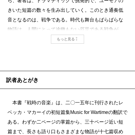
ら、著者は、ドラマティックで挑発的で、ユーモアの
で、
アリス・マンロー
や
チェーホフ
をほうふつさせる
きいた短篇の数々を生み出していく。このとき通奏低
作品もある。完璧な短編、と称えたくなるものもあ
音となるのは、戦争である。時代も舞台もばらばらな
る。
物語は、人間にとって途轍もない厄災である戦争が、
関連がなさそうにみえて、ゆるやかにつながりあう
そこここに、いまここにも形を変えて出来しているこ
もっと見る
これらの作品に通奏低音となるのは、戦争の影であ
とを、私たちに否応なしに気づかせる。そして、卑小
る。戦争は、先の大戦だけを意味するのではない。難
な個人が武器にできるのは、音楽を始めとする芸術な
民状態になることや、人種や性的指向を理由とする差
のだということも。
別を受けることや、他人に不寛容な時代に強迫観念に
訳者あとがき
さらされることなどもふくまれる。こうした、人々を
理不尽におそう厄災としての「戦争」の悲惨さを、解
▼Maile Meloy マイリー・メロイ［作家］
本書『戦時の音楽』は、二〇一五年に刊行されたレ
毒したり、乗り越えたり、中和したりするものとし
ベッカ・マカーイの初短篇集Music for Wartimeの翻訳で
これほどの幅広さと深みを持った作品集を読むことは
て、音楽をはじめとする芸術が力を持つさまをマカー
ある。わずか二ページの掌篇から、三十ページ近い短
なかなかない。戦争と罪と秘密、そしてロマンス、芸
イは描きだすのだ。
篇まで、長さも語り口もさまざまな物語が十七篇収め
術、リアリティTVをめぐる物語でもある。知的で、笑
例えば「これ以上ひどい思い」で、収容所帰りのユ