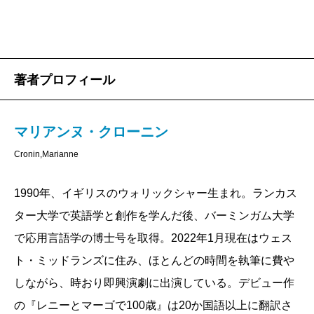
きない。彼女が最期の日々を輝かせる場となるアート
のの持つ、本質であり醍醐味なのだと、感動の読後、
セラピールーム、ローズルームを企画設営したのは、
しみじみと思った。そうなのだ、凄まじい速度と密度
「臨時雇い」だ。患者が患者の服を脱ぎ捨て、個人に
で、レニーは百年を生きたのだ。
戻れることを願いつつ、創意工夫しながら全力を注ぎ
著者プロフィール
込む。これも「臨時」であればこそできた仕事だった
かもしれない。
▼Harper's Bazaar, UK ハーパーズ・バザー
マリアンヌ・クローニン
「死」と同じく、「ターミナル」という言葉が、全体
英国版
Cronin,Marianne
を貫くキーワードの一つになっている。冒頭、スーツ
笑いあり、優しさあり。人生の難局に立ち向かい、生
ケースを曳きながら空港のターミナルを歩くレニーの
1990年、イギリスのウォリックシャー生まれ。ランカス
き続ける道を見つけようとする意志にあふれた美しい
描写がある。病院から出られない十七歳のレニー自身
ター大学で英語学と創作を学んだ後、バーミンガム大学
デビュー作。友情を称え、困難の中に意味を見出し、
が、「ターミナル」という言葉で想起する空港の一場
で応用言語学の博士号を取得。2022年1月現在はウェス
読者を暗い世界で探検させながら、常に光の可能性を
面である。このシーンが、本書の最後にもう一度出て
ト・ミッドランズに住み、ほとんどの時間を執筆に費や
与えてくれる。レニーとマーゴは、私たちを春の旅立
くる。空港におけるターミナル、病の終末期という意
しながら、時おり即興演劇に出演している。デビュー作
ちに誘ってくれる素晴らしい伴侶だ。
味でのターミナル、それぞれの「ターミナル」が、
の『レニーとマーゴで100歳』は20か国語以上に翻訳さ