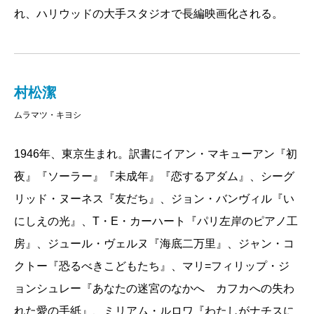
「旅立ち」という
解放的
な、そして空間への
開放的
れ、ハリウッドの大手スタジオで長編映画化される。
な、共通の意味合いを孕んでいた言葉だったことに胸
▼Kathleen Rooney キャスリーン・ルーニ
を衝かれる瞬間だ。これもまた全体に張り巡らされた
ー
緻密な構成の一端だ。
村松潔
ローズルームで十七歳のレニーと八十三歳のマーゴ
思いやりがあり、ちょっと風変わりな感性。ふたりの
ムラマツ・キヨシ
は、互いの一年一年を絵で表すことで、百年を視覚化
忘れがたいヒロインと同様に、著者のマリアンヌ・ク
しようと計画する。レニーの生涯ただ一度の異性との
ローニンは、人生の最も重い問いかけに、嘘偽りなく
1946年、東京生まれ。訳書にイアン・マキューアン『初
キスのロマンのかけらもない体験の貧しさ。レニーの
軽やかに答えてくれる。
夜』『ソーラー』『未成年』『恋するアダム』、シーグ
喜びの少ない短い生を補填するものとして、マーゴの
リッド・ヌーネス『友だち』、ジョン・バンヴィル『い
彩り豊かな八十三年が提示されるのだろうか。そんな
にしえの光』、T・E・カーハート『パリ左岸のピアノ工
に単純なものか、とレニーの側に立って思うけれど、
房』、ジュール・ヴェルヌ『海底二万里』、ジャン・コ
丁寧に開陳された人生のそのときどきは、なんとも味
クトー『恐るべきこどもたち』、マリ=フィリップ・ジ
わい深い。
ョンシュレー『あなたの迷宮のなかへ カフカへの失わ
そしてマーゴはレニーの臨終の枕元で、レニーが送
れた愛の手紙』、ミリアム・ルロワ『わたしがナチスに