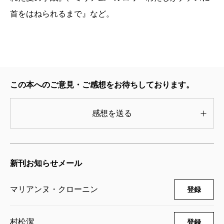
り得た一生をダイジェストのようにして語る。いわば
首をはねられるまで』など。
即興でレニーの（架空の）一生の物語を誦じたのだ。
マーゴはこれと同じことを、生後数ヶ月で天に召され
た息子の枕元でもやっている。ケルトの血の濃いスコ
ットランド人のマーゴが本能的にとった、異教の祈り
にも似た魂送りの儀式、人生の物語化。そう思って読
この本へのご意見・ご感想をお待ちしております。
めば、この小説全体が物語であったことに気づかされ
感想を送る
る。
本当に「ターミナル」にある人が読めば、レニーの
怒れる精神の、溌剌たる「元気」ぶりに違和感を覚え
新刊お知らせメール
るだろう。レニーの病名については明らかにはされて
いないが、終末期にある人の体はギリギリのエネルギ
マリアンヌ・クローニン
登録
ーで保たれているので、（過剰な熱量を必要とする）
怒りより（静かな）悲しみに、反撥より受容の精神
村松潔
登録