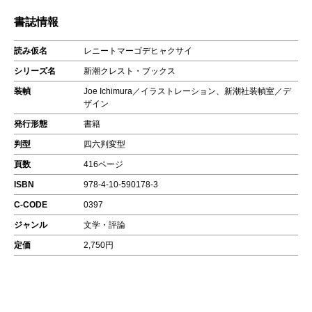
書誌情報
読み仮名
レニートマーゴデヒャクサイ
シリーズ名
新潮クレスト・ブックス
装幀
Joe Ichimura／イラストレーション、新潮社装幀室／デ
ザイン
発行形態
書籍
判型
四六判変型
頁数
416ページ
ISBN
978-4-10-590178-3
C-CODE
0397
ジャンル
文学・評論
定価
2,750円