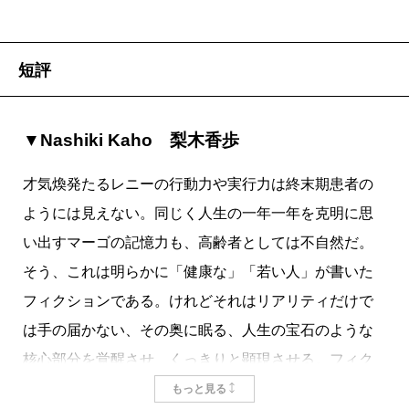
だ、という現実を突きつけられる出来事だ。まるでそ
んな患者など存在していなかったかのように毎日は滞
りなく進んでいく。「死」とは一体なんなのか。当事
短評
者にとって、当事者を囲む人びとにとって。
メイ病棟（終末期患者の病棟）にいるレニーの担当
▼Nashiki Kaho 梨木香歩
看護師は、文中最初から最後まで「新人看護師」と呼
ばれ続ける。「新人」は、彼女がそういう、いわば
才気煥発たるレニーの行動力や実行力は終末期患者の
「死のプロフェッショナル」に馴染みきっていない、
ようには見えない。同じく人生の一年一年を克明に思
という符丁でもあるのだろう。その職に未熟であるこ
い出すマーゴの記憶力も、高齢者としては不自然だ。
とは、その職の鎧を身に着けていないということだ。
そう、これは明らかに「健康な」「若い人」が書いた
その「新人看護師」に付き添われ、病院付属の礼拝堂
フィクションである。けれどそれはリアリティだけで
に行ったレニーは、「なぜわたしは死ぬことになって
は手の届かない、その奥に眠る、人生の宝石のような
いるの？」と神父に問う。レニーにはどうしても納得
核心部分を覚醒させ、くっきりと顕現させる。フィク
がいかないのだ。終末期にあることに慣れることがで
ションはそのためのものなのだ。それが小説というも
もっと見る