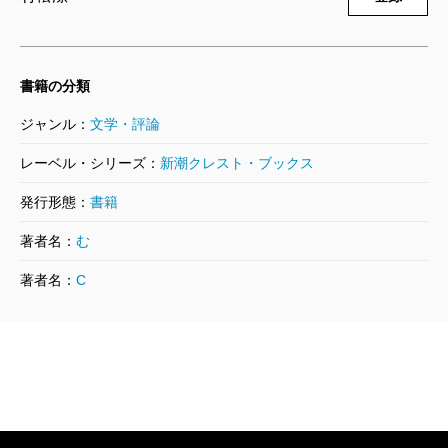
に、より親和性が高いから。また高齢の人が読めば、
マーゴが人生の一年一年を鮮明かつ詳細に思い出す様
子に作り物めいていると感じるかもしれない。年を取
書籍の分類
れば、二年前のことも二十年前のこともわからなくな
ジャンル：
文学・評論
りがちだから。この作品に、そのようなリアリティの
レーベル・シリーズ：
新潮クレスト・ブックス
欠如を感じることは否めない。そう、これは明らかに
「健康な」「若い人」が書いたフィクション、「物
発行形態：
書籍
語」である。けれどそれはリアリティだけでは手の届
著者名：
む
かない、その奥に眠る、人生の宝石のような核心部分
著者名：
C
を、覚醒させくっきりと顕す、フィクションはそのた
めのものなのだ。それが小説というものの持つ、本質
であり醍醐味なのだと、感動の読後、しみじみと思っ
た。そうなのだ、凄まじい速度と密度で、レニーは百
年を生きたのだ。