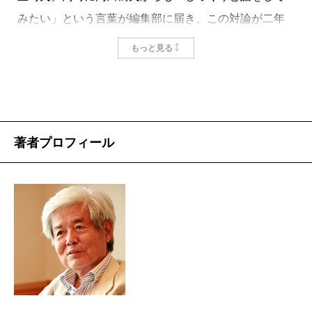
みたい」という言葉が編集部に届き、この対論が二年
「名」が同一性を孕み、しかもこの同一性が不変でな
前に始まりました。大阪でお酒を酌み交わしながらの
いならば、つまるところ、「名」は時間を生み出す形
もっと見る
一晩。養老氏の別荘での泊りがけとなった一泊二日。
式である、ということになる。昔、そういうことを考
東京での数時間……。多忙な二人が都合をつけて議論
えて、本に書いたことがある（『構造主義と進化論』
を重ねたとき、「まえがき」で養老氏が「またぜひ」
海鳴社、1989）。私はひとり悦に入っていたけれど、
と書いているように、終るのが名残惜しいといった感
他の人たちには余り受けなかったようだ。
著者プロフィール
のある対論になりました。
養老孟司と内田樹の対談本『逆立ち日本論』を読む
また、この対談は「“高級”漫才みたいなもの」（養老
と、こういった話を当然のこととして理解している人
氏談）でもあります。内容は多岐にわたり、「ユダヤ
たちだということがわかり、うれしくなる。最初の方
人問題」を語るはずが、なぜか「おばさん」としての
で議論されているのは「ユダヤ人」論である。「ユダ
自覚から始まり、二人ならではの身体論やアメリカ
ヤ人」はポジティブに定義できない、という所から話
論、小泉純一郎元首相の評価、「正しい日本語」批
がはじまる。
判、全共闘とはなんだったのか――などなど。笑いの
石原吉郎ではないけれども、人は何であれポジティ
絶えない、しかも思わず目から鱗どころか目まで落ち
ブに定義したがる。しかし、すべての人が同じ定義に