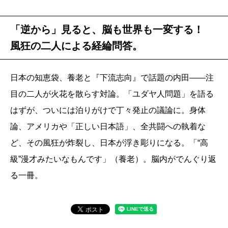
「逆から」見ると、脳も世界も一変する！
風狂の二人による経綸問答。
日本の知恵袋、養老と『下流志向』で話題の内田――注
目の二人が火花を散らす対論。「ユダヤ人問題」を語る
はずが、ついには泊りがけで丁々発止の議論に。身体
論、アメリカや「正しい日本語」、全共闘への執着な
ど、その風狂が炸裂し、日本が浮き彫りになる。「“高
級”漫才みたいなもんです」（養老）。脳内がでんぐり返
る一冊。