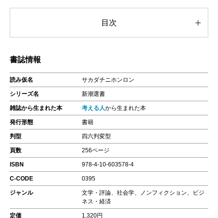
目次
書誌情報
読み仮名
サカダチニホンロン
シリーズ名
新潮選書
雑誌から生まれた本
考える人
から生まれた本
発行形態
書籍
判型
四六判変型
頁数
256ページ
ISBN
978-4-10-603578-4
C-CODE
0395
ジャンル
文学・評論、社会学、ノンフィクション、ビジ
ネス・経済
定価
1,320円