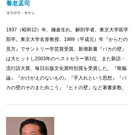
養老孟司
そうな考え方が鮮やかに展開されていきます。ぜひこ
同意すれば、話はそこで終わってしまう。もはや誰も
ヨウロウ・タケシ
の一冊で「頭がでんぐり返る快感」を味わってみてく
考えることをしなくなる。定義したくて仕方がないの
ださい。
に定義できない何ものかは、人に考えることを強い続
1937（昭和12）年、鎌倉生れ。解剖学者。東京大学医学
け、ついにそれはブラックボックスのように畏怖すべ
部卒。東京大学名誉教授。1989（平成元）年『からだの
2016/04/27
き巨大な概念として、人々の頭に棲みつくようにな
見方』でサントリー学芸賞受賞。新潮新書『バカの壁』
る。
は大ヒットし2003年のベストセラー第1位、また新語・
その典型が「ユダヤ人」というわけだ。「ユダヤ
流行語大賞、毎日出版文化賞特別賞を受賞した。『唯脳
人」という定義不能な概念は長い間ヨーロッパを引き
論』『かけがえのないもの』『手入れという思想』『バ
ずり回し、多くの戦争を引き起こし、現代科学を押し
カの壁のそのまた向こう』『ヒトの壁』など著書多数。
進め、ホロコーストの原因となり、あげくはイスラエ
ルという国家まで作ったのだ。この世界では、わけの
わかるものは長い時間に耐える権勢を保つこともでき
なければ、魔性や聖性を帯びることもない。
今年の三月の終わりから四月の頭にかけて、本書の