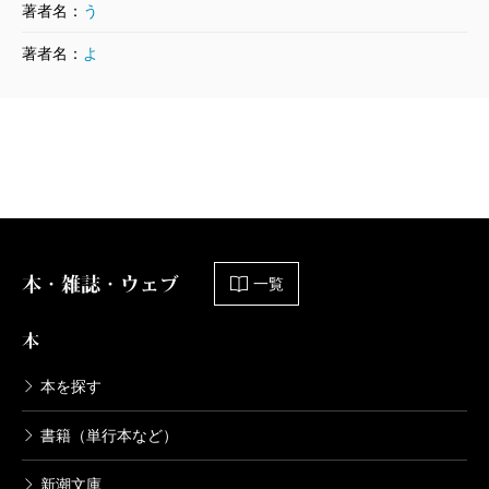
著者名：
う
ティブ（保守）とは、現行のシステムをすぐに変えよ
著者名：
よ
うとしないで、ダマシダマシ使う大人の知恵のこと
だ。
この国に近頃跋扈している無矛盾大好きな青臭い政
治屋さんたちには、是非、本書から大人の知恵を学ん
で頂きたい。
本・雑誌・ウェブ
一覧
（いけだ・きよひこ 生物学者）
波 2007年6月号より
本
本を探す
書籍（単行本など）
新潮文庫