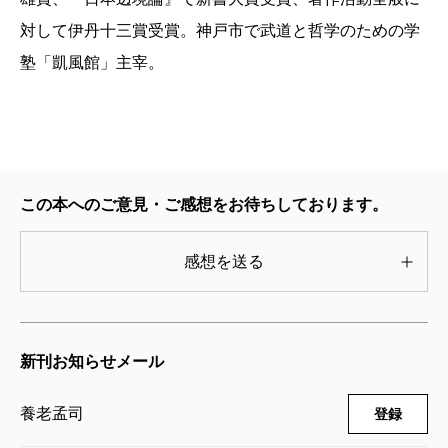
対して伊丹十三賞受賞。神戸市で武道と哲学のための学
本書の大半は「ユダヤ人」論をダシに展開した日本
塾「凱風館」主宰。
及び日本人についての議論である。二人とも大手では
なく搦手から攻める人たちだから、臆面もなく「美し
い日本」などと語るノーテンキな人たちにはうまく伝
わらない恐れなしとしない。すべて厳密にルールを設
定して、その通りにやらなければいけないという青臭
この本へのご意見・ご感想をお待ちしております。
い考えが、いかに日本を腐蝕させているか。そろそろ
真面目に考えた方がよいと思う。
感想を送る
正義、清潔、過度の順法のいきつく先は、極めて硬
直化した住みづらい社会であることに、もういい加減
気づいたらどうか。生命はそもそもポジティブな同一
新刊お知らせメール
性に回収できない、矛盾無限繰り込みシステムなの
養老孟司
登録
だ。生命体である人間が作る社会システムもまた、厳
密な無矛盾性を維持できるはずがない。無理に無矛盾