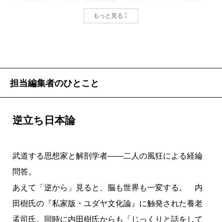
ことだけれども、定義はついに見つからなかった。人
もっと見る
生はプロセスであって定義ではない。探すというプロ
セスが、石原に沢山の名詩を書かせたのだ。最初から
定義がわかっていれば、詩を書く必要なんてない。そ
もそも生きる意味がない。
担当編集者のひとこと
ところで、人はなぜ定義を探し求めたりするのだろ
う。「名」は何らかの同一性を孕み、頑張れば、この
逆立ち日本論
同一性を厳密につかまえることができると考えるから
だろう。この考えは科学の根拠となり、科学の成功に
武道する思想家と解剖学者――二人の風狂による経綸
伴い真理のごとく扱われてきた。確かに「名」は同一
問答。
性を孕むけれど、この同一性が不変であるという保証
あえて「逆から」見ると、脳も世界も一変する。 内
は、実はどこにもないのだ。物質（名）は稀有な例外
田樹氏の『私家版・ユダヤ文化論』に触発された養老
なのだ（本当は、科学者がそう信じているだけかもし
孟司氏。同時に内田樹氏からも「じっくりと話をして
れないけどね）。