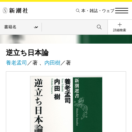
本・雑誌・ウェブ
詳細検索
逆立ち日本論
養老孟司
／著 、
内田樹
／著