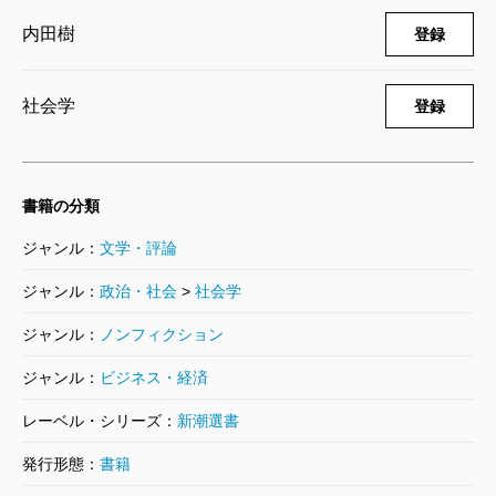
内田樹
性を追求しようとすれば、いずれクラッシュを免れな
登録
い。
社会学
熱力学の第二法則は、秩序ある物は無秩序に向かっ
登録
て進行せざるを得ないことを教える。局所的な秩序を
保とうとすると、それに見合う無秩序がどこかで発生
書籍の分類
してしまうのだ。アメリカが法と秩序と叫べば叫ぶほ
ど、テロが横行し、社会のルールをよく守ってみんな
ジャンル：
文学・評論
いい子になりましょう、と子供たちをコントロールす
ジャンル：
政治・社会
>
社会学
ればするほど、陰湿ないじめや自殺が増えるのだ。
ジャンル：
ノンフィクション
法律を無闇に作ったり、憲法を改定したり、新しい
ジャンル：
ビジネス・経済
システムをやたらに立ち上げたりするのは滅びの徴候
レーベル・シリーズ：
新潮選書
なのだ。「二十五歳でリベラルでない者は情熱が足り
ない。三十五歳でコンサヴァティブでない者は知恵が
発行形態：
書籍
足りない」と言ったのはチャーチルだが、コンサヴァ