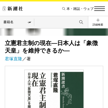
本・雑誌・ウェブ
詳細検索
立憲君主制の現在―日本人は「象徴
天皇」を維持できるか―
君塚直隆
／著