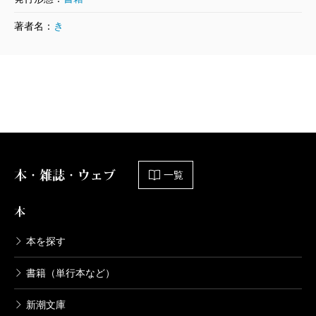
学識を出発点に、君臨の現代的意味を探求する旅を始
著者名：
き
める。
イギリス、北欧、ベネルクス、アジアの立憲君主制
諸国を巡ることで著者が見出すのは、大権は形式化し
ていても、君主の存在そのものがその国の政治と社会
の安定にもたらす効果である。北欧やベネルクス諸国
の王室などではさらに進んで、望ましい社会像や家族
像の提示にまで至っている。現代の立憲君主制がもた
本・雑誌・ウェブ
一覧
らすこのような効果は、本書のような関心とアプロー
本
チによってしか明らかにすることはできなかったであ
ろう。
本を探す
たとえば、ノルウェーの国王は2012年の憲法改正に
書籍（単行本など）
よって国教会の首長ではなくなった。国内における宗
新潮文庫
教的多様性を含む「多文化共生」への配慮からであ