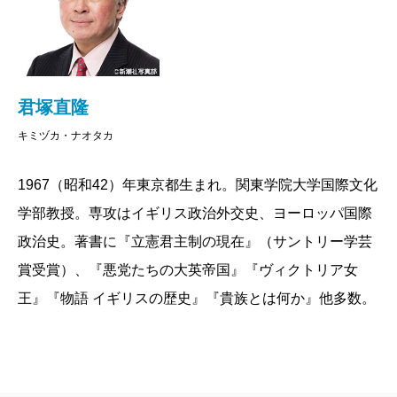
体だったのである。
今日、君主を戴く国家であったとしても、政治権力
は既に君主の手から離れている。著者も言及している
ように、湾岸産油国やブルネイなど、君主が政治権力
君塚直隆
を握り、実質的に何らの制約も受けない国家が世界に
キミヅカ・ナオタカ
は依然として存在する。しかし、ネパールが2008年に
1967（昭和42）年東京都生まれ。関東学院大学国際文化
王制を廃したように、これらの絶対君主制は緩やかに
学部教授。専攻はイギリス政治外交史、ヨーロッパ国際
消滅に向かっていると考えるべきなのだろう。
政治史。著書に『立憲君主制の現在』（サントリー学芸
政治権力の所在とその行使に最大の関心を向ける政
賞受賞）、『悪党たちの大英帝国』『ヴィクトリア女
治学において、立憲君主制は今日、体系的に検討され
王』『物語 イギリスの歴史』『貴族とは何か』他多数。
ているテーマだとはいえない。政治体制の標準的な分
類では、本書が取り上げる立憲君主制はほぼすべてが
民主主義体制（民主制）に含められる。アジアの立憲
君主制の場合、政治的自由が抑圧され権威主義体制に