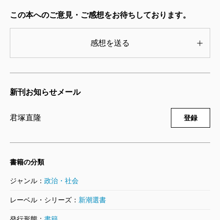
分類される例もあるが、それも君主の存在が理由では
この本へのご意見・ご感想をお待ちしております。
ない。今日の立憲君主制は、政治学にとって「歴史的
な事情などから採用している国家があるが、それ自体
感想を送る
はとくに意味のないもの」なのである。
しかし、本当にそうなのだろうか。近代イギリスの
政治史を長らく考えてきた著者にとって、「君臨すれ
新刊お知らせメール
ども統治せず」だからといって、その国の政治や社会
君塚直隆
登録
に君主のもたらすものがないと見なすのは、明らかに
過小評価である。バジョットやレーヴェンシュタイン
の古典的な憲政論においては、立憲君主制の下で君主
書籍の分類
が君臨することの意義が説かれた。彼らの著作は19世
ジャンル：
政治・社会
紀後半や20世紀前半の立憲君主制を対象にしており、
その議論を21世紀の今日に直接持ち込むことはできな
レーベル・シリーズ：
新潮選書
い。著者は、彼らの著作とイギリス王室に関する深い
発行形態：
書籍