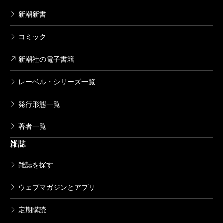
る。また、オランダのベアトリクス女王は2013年に長
新潮新書
男のウィレム・アレクサンダー皇太子に譲位した。高
コミック
齢となった場合にどのような行動をとるべきか、君主
自らが示したのである。女性の王位継承はごく一般的
新潮社の電子書籍
で、男女の別なく先に生まれた子に継承させる「絶対
レーベル・シリーズ一覧
的長子相続制」も、北欧やベネルクス諸国では広く導
発行形態一覧
入されている。
そして最後に著者が視線を向けるのは、日本の皇室
著者一覧
である。日本国憲法の下、政治権力なき象徴天皇制に
雑誌
なることは、20世紀後半の立憲君主制の方向性として
雑誌を探す
標準的であった。平成の時代に入って、現在の明仁天
皇と美智子皇后が進めてきた公務のあり方は、どのよ
ウェブマガジンとアプリ
うに考えるべきなのだろうか。来年5月の皇位継承後も
定期購読
続けていけるだろうか。立憲君主制の現代的意味を究