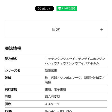
目次
書誌情報
読み仮名
リッケンクンシュセイノゲンザイニホンジン
ハショウチョウテンノウヲイジデキルカ
シリーズ名
新潮選書
装幀
駒井哲郎／シンボルマーク、新潮社装幀室／
装幀
発行形態
書籍、電子書籍
判型
四六判変型
頁数
304ページ
ISBN
978-4-10-603823-5