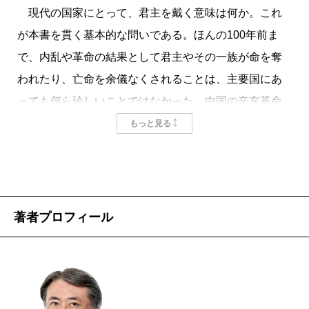
現代の国家にとって、君主を戴く意味は何か。これ
が本書を貫く基本的な問いである。ほんの100年前ま
で、内乱や革命の結果として君主やその一族が命を奪
われたり、亡命を余儀なくされることは、主要国にあ
っても何ら珍しいことではなかった。中国の辛亥革命
は1911年、ロシア革命は1917年、ドイツ革命は1918年
もっと見る
のことである。
君主の地位や、ときとして生命さえも脅かされた理
由は、君主が政治権力を握っていたからである。支配
する国内において、ときに反対派を押し切って課税を
著者プロフィール
行い、また国力を尽くして戦争を遂行することができ
る君主は、それらが期待された結果をもたらさなかっ
た場合には、強い反発を引き起こすことになる。血な
まぐさい内乱や革命は、君主の持つ政治権力と表裏一