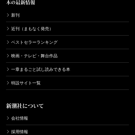
本の最新情報
めた著者が、これらの点について述べる見解は傾聴に
値する。是非とも、本書を手にとった方それぞれに考
新刊
えていただきたいと思う。
近刊（まもなく発売）
ベストセラーランキング
(まちどり・さとし 京都大学教授)
映画・テレビ・舞台作品
波 2018年3月号より
一章まるごと試し読みできる本
特設サイト一覧
新潮社について
会社情報
採用情報