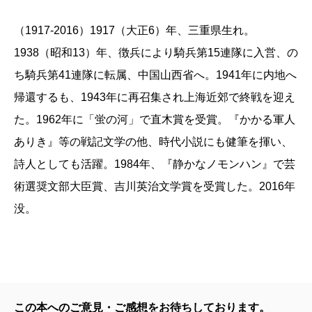
じ兵でも一等兵と上等兵では大きな開きがある等、細
（1917-2016）1917（大正6）年、三重県生れ。
かいことだが、軍隊や兵士の姿を身近に引き寄せて考
1938（昭和13）年、徴兵により騎兵第15連隊に入営、の
えるために必要な知識や理解すべき時代背景がそこに
ち騎兵第41連隊に転属、中国山西省へ。1941年に内地へ
記されていたからだ。本書は「発見の書」であると同
帰還するも、1943年に再召集され上海近郊で終戦を迎え
時に「救いの書」でもあった。軍隊の内実や用語の微
た。1962年に「蛍の河」で直木賞を受賞。『かかる軍人
妙なニュアンスなど、経験者にとっては自明であるが
ありき』等の戦記文学の他、時代小説にも健筆を揮い、
ゆえに記されなかった情報が満載なのである。
詩人としても活躍。1984年、『静かなノモンハン』で芸
戦後生まれが持つ固定概念や先入観を大きく揺さぶ
術選奨文部大臣賞、吉川英治文学賞を受賞した。2016年
ってくるのも本書の醍醐味だ。たとえば戦争が長期化
没。
すればするほど兵士の望郷の念もさぞ強くなると思い
がちだが、実際は違う。「兵隊が戦場生活を六年七年
とやってくれば、家郷や肉親知己を恋うような甘い感
情は消失する」と伊藤氏は書く。
「彼が考えるのは、できるだけいい死場所で、いい死
この本へのご意見・ご感想をお待ちしております。