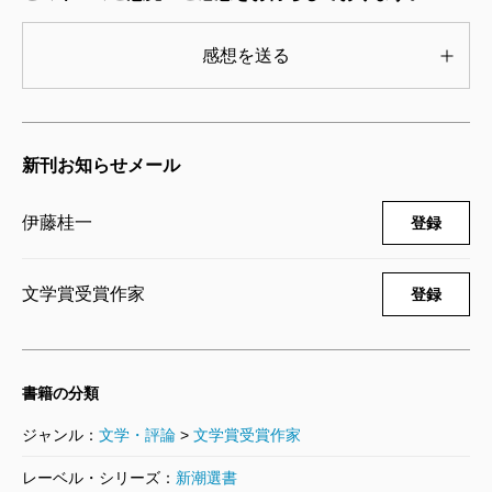
に方をしたい、ということである。その思想に徹する
ことによってのみ、日々を生きる活力が生まれるので
感想を送る
ある」
私はこの一文を、何人もの兵士に会って話を聞いて
いくうち、つくづく思い知らされた。なるほど平和な
新刊お知らせメール
時代しか知らない人間の、なんと甘ったるい感傷であ
伊藤桂一
登録
ったことだろう。
初年兵に対する私的制裁やシゴキも同様だ。その凄
文学賞受賞作家
登録
まじさを知れば知るほど「初年兵教育＝陰惨」という
イメージが強くなり、思わず目をそらしたくなる。伊
藤氏自身、「鬱滞したエネルギーの発散」「人間性の
書籍の分類
蹂躪であることはたしか」としつつ、しかし一方でこ
ジャンル：
文学・評論
>
文学賞受賞作家
うも書いている。
「いじめられて鍛え上げられた兵隊は、耐久力があっ
レーベル・シリーズ：
新潮選書