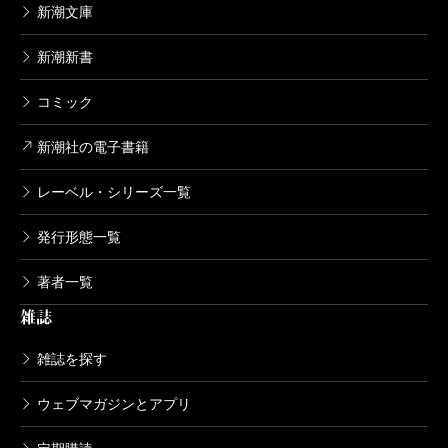
新潮文庫
けだった戦場生活、それに敗戦、さらに戦後の連合軍
管理における生活等、さまざまのきびしい現実にうち
新潮新書
のめされ、ここに戦場体験者は、その体験を、語ろう
コミック
にも語れず、語っても理解されず、またそれをきこう
ともされない、という相互の断絶のままに、戦場と内
新潮社の電子書籍
地との、それぞれの歴史は乖離してしまった。不可抗
レーベル・シリーズ一覧
力であったとはいえ、民族にとっては不幸である」
伊藤氏の執筆の動機は、この一文に集約されている
発行形態一覧
ように思う。戦場と内地だけではない、今や戦中と戦
著者一覧
後の歴史が乖離して久しい。それはやはり私たちの
雑誌
今、そして未来にとって不幸である。
雑誌を探す
絶版となっていた『兵隊たちの陸軍史』が、このた
び新潮選書で復刊する。戦史を研究する者だけでな
ウェブマガジンとアプリ
く、不条理な死から遠ざけられ、その悲しみを知らな