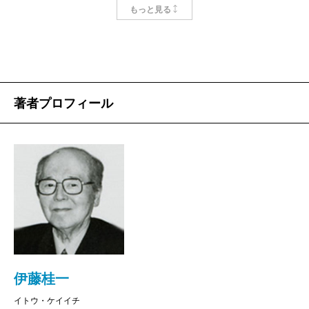
軍隊生活で生まれ得る一片の喜び、希望、安らぎ、敵
もっと見る
味方ではなく、人として不思議と通い合う情……。主
役は無機質な記号としての兵士ではなく生身の人間
で、そこには常に静かな悲しみが横たわっている。ま
さに「伊藤文学」の神髄だ。
著者プロフィール
そうした彼らの味わい深い人間味に触れつつ、陸軍
の制度や内務班の実態、明治時代から始まる戦闘の歴
史を詳らかにしているのが『兵隊たちの陸軍史』であ
る。
過去の戦争で何があったのかを知りたいと思い続け
ていた私は、十年ほど前に初めて本書を手に取り、急
に視界が広がったような感じを覚えた。郷土部隊のそ
れぞれの特性や兵団文字符（各兵団の秘匿名）、ある
伊藤桂一
いは「部隊」という呼称が使われるのは大隊以上、同
イトウ・ケイイチ