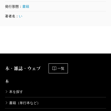
て敏感で、戦場へ出たとき境遇に早く馴れる。という
発行形態：
書籍
ことは、死ぬ率が少なくなるのである。これだけはは
著者名：
い
っきりしている」
こうなると何が兵士のために良いのか一概には言え
なくなってくる。ただ、平和な時代には想像し得ない
苛酷なリアリズムが厳然としてあることは確かだ。
軍隊は人間社会の縮図である。あまりにも複雑で混
沌としている。本書はそれを現代の価値観で断罪する
のではなく、複雑なまま理解することを私たちに求め
本・雑誌・ウェブ
一覧
る。そこに少しも押しつけがましさや堅苦しさを感じ
本
ないのは、人間に対する深い洞察力と、兵士たちへの
慈しみが伊藤氏の文章の底流にあるからだろう。氏は
本を探す
また、こうも綴っている。
書籍（単行本など）
「久しきにわたる戦争、それも悲惨な様相を深めるだ