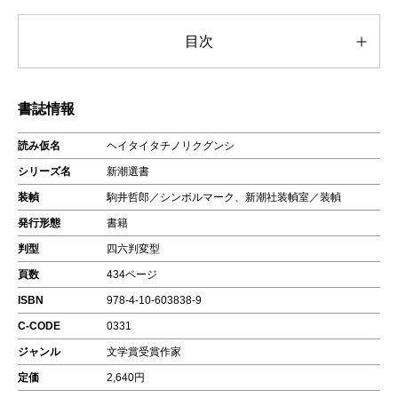
目次
書誌情報
読み仮名
ヘイタイタチノリクグンシ
シリーズ名
新潮選書
装幀
駒井哲郎／シンボルマーク、新潮社装幀室／装幀
発行形態
書籍
判型
四六判変型
頁数
434ページ
ISBN
978-4-10-603838-9
C-CODE
0331
ジャンル
文学賞受賞作家
定価
2,640円