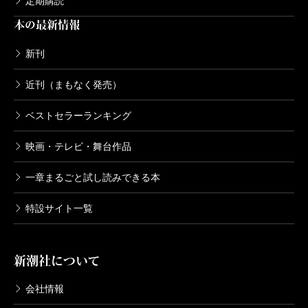
定期購読
い戦後生まれと、戦争の時代を生きた人々の断絶を埋
本の最新情報
める書として、本書が永く読み継がれていくことを願
ってやまない。
新刊
近刊（まもなく発売）
（ささ・ゆきえ ジャーナリスト）
ベストセラーランキング
波 2019年5月号より
映画・テレビ・舞台作品
一章まるごと試し読みできる本
特設サイト一覧
新潮社について
会社情報