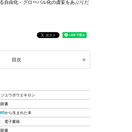
る自由化・グローバル化の虚妄をあぶりだ
目次
ンジユウボウエキロン
潮新書
45
から生まれた本
書、電子書籍
潮新書