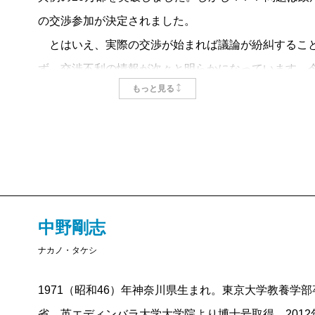
の交渉参加が決定されました。
とはいえ、実際の交渉が始まれば議論が紛糾すること
ず、交渉不利の情報が次々と明らかになっています。
もっと見る
す必要に迫られているのです。
中野剛志
ナカノ・タケシ
1971（昭和46）年神奈川県生まれ。東京大学教養学
省。英エディンバラ大学大学院より博士号取得。201