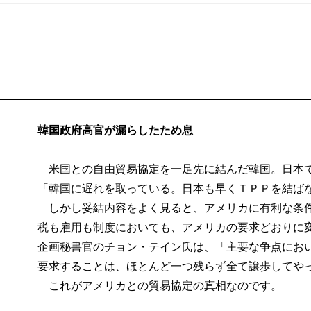
韓国政府高官が漏らしたため息
米国との自由貿易協定を一足先に結んだ韓国。日本で
「韓国に遅れを取っている。日本も早くＴＰＰを結ば
しかし妥結内容をよく見ると、アメリカに有利な条件
税も雇用も制度においても、アメリカの要求どおりに
企画秘書官のチョン・テイン氏は、「主要な争点にお
要求することは、ほとんど一つ残らず全て譲歩してや
これがアメリカとの貿易協定の真相なのです。