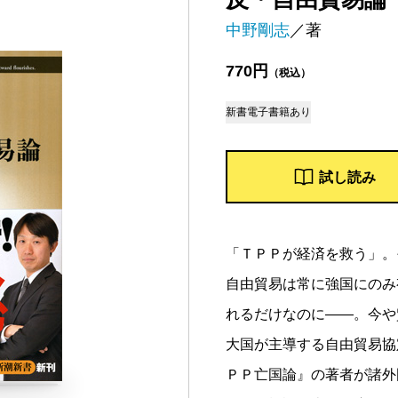
中野剛志
／著
770円
（税込）
新書
電子書籍あり
試し読み
「ＴＰＰが経済を救う」。
自由貿易は常に強国にのみ
れるだけなのに――。今や
大国が主導する自由貿易協
ＰＰ亡国論』の著者が諸外