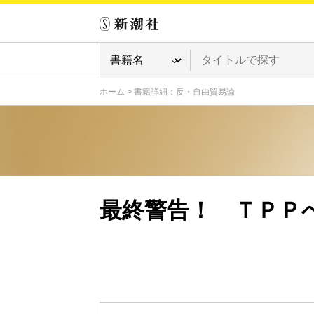
ホーム
>
書籍詳細：反・自由貿易論
最終警告！ ＴＰＰ