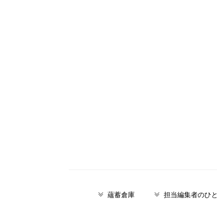
蘊蓄倉庫
担当編集者のひ