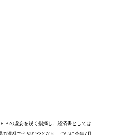
ＰＰの虚妄を鋭く指摘し、経済書としては
局の混乱でうやむやとなり、ついに今年7月