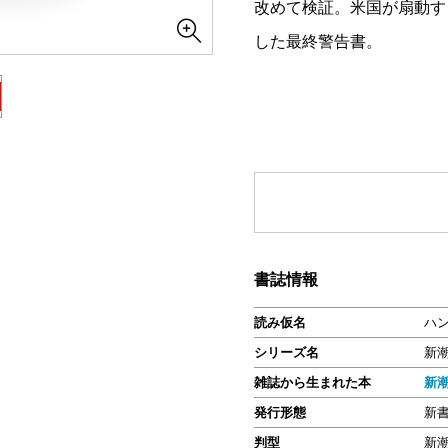
改めて検証。米国が扇動す
した最終警告書。
書誌情報
読み仮名
ハ
シリーズ名
新
雑誌から生まれた本
新潮
発行形態
新
判型
新