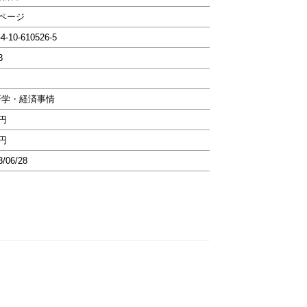
8ページ
-4-10-610526-5
3
済学・経済事情
0円
0円
3/06/28