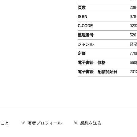
頁数
20
ISBN
978
C-CODE
023
整理番号
526
ジャンル
経
定価
77
電子書籍 価格
66
電子書籍 配信開始日
201
とこと
著者プロフィール
感想を送る