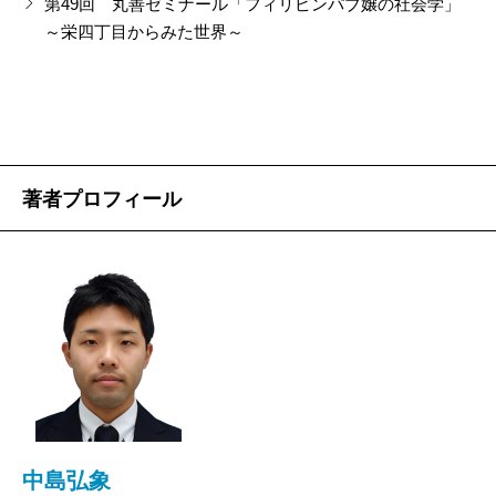
第49回 丸善ゼミナール「フィリピンパブ嬢の社会学」
自称「親戚」が100人を超えて押し寄せるのですから。
～栄四丁目からみた世界～
パブ嬢本人は日本でヤクザに監視されながら、タコ部
屋暮らしだというのに……。
助けようという彼の申し出を、彼女は断ります。
それはなぜか。
著者プロフィール
そして二人の出した結論は……本書でご確認頂けれ
ば幸いです。
2017/02/24
中島弘象