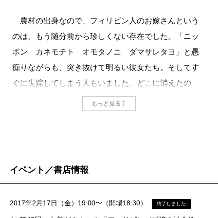
農村の出身なので、フィリピン人のお嫁さんという
のは、もう随分前から珍しくない存在でした。「ニッ
ポン カネモチト オモタノニ ダマサレタヨ」と愚
痴りながらも、突き抜けて明るい彼女たち。そしてす
ぐに失踪してしまう人もいました。どこに消えたの
か、そもそもどうやって日本に来たのか、そしてフィ
もっと見る
リピンではどんな暮らしをしていたのか、この本には
それらすべてが描かれています。
いわばミイラ取りがミイラになった著者ですが、パ
ブ嬢のフィリピンの帰省に同行してみれば、家族は娘
イベント／書店情報
の仕送りで買った高級外車を乗り回し、メイドがいる
豪邸に暮らしていました。そして親戚一同による「金
2017年2月17日（金）19:00〜（開場18:30）
終了しました
むしり」の凄まじさは想像を絶します。顔も知らない