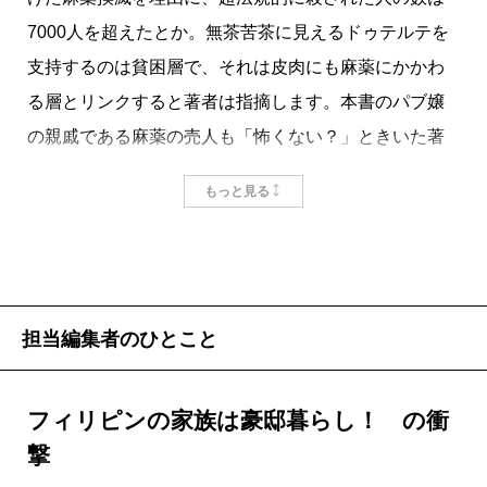
7000人を超えたとか。無茶苦茶に見えるドゥテルテを
支持するのは貧困層で、それは皮肉にも麻薬にかかわ
る層とリンクすると著者は指摘します。本書のパブ嬢
の親戚である麻薬の売人も「怖くない？」ときいた著
者に「それでもドゥテルテを支持する」「もう俺は覚
もっと見る
せい剤をやめるから怖くない」と答えています。
遠いようで近い国、フィリピン。
在日フィリピン人数は今や23万人を超えたそうで
す。
担当編集者のひとこと
フィリピンの家族は豪邸暮らし！ の衝
掲載：2017年2月24日
撃