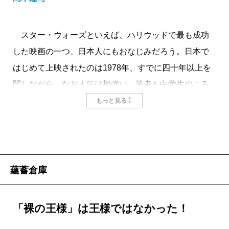
スター・ウォーズといえば、ハリウッドで最も成功
した映画の一つ、日本人にもおなじみだろう。日本で
はじめて上映されたのは1978年、すでに四十年以上を
閲しながら、なお人気は根強い。筆者も中学生のころ
からのつきあいであり、ご多分に漏れず、シリーズ作
もっと見る
品をいくつも、再放送でくりかえし見たクチである。
息もつかせぬスペクタクルが大きな魅力なので、そ
れだけに筋立てはごく単純明快。銀河を支配する帝国
の圧政に抗して、解放を求めて戦う共和国復興の物語
蘊蓄倉庫
である。美しきヒロインのアミダラとレイアは母娘二
代の元老院議員、冷酷非道なライヴァルが独裁権力を
「裸の王様」は王様ではなかった！
握る帝国皇帝という配役で、これまたとてもわかりや