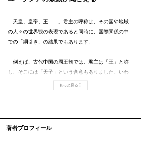
ぬ上院Senateをおいたのは、実際の機能はどうあれ、
はるかローマ共和政への仮託であって、それなら帝国
専制へのアンチテーゼにちがいない。だとすれば、そ
天皇、皇帝、王……。君主の呼称は、その国や地域
れはそのままスター・ウォーズの世界につながる。
の人々の世界観の表現であると同時に、国際関係の中
これに対し、東アジアでは二千年来、史上の君主は
での「綱引き」の結果でもあります。
「皇帝」を頂点に、独自の秩序体系を築き上げてい
た。皇帝＝emperorが悪なら、東アジアの歴史は全くの
例えば、古代中国の周王朝では、君主は「王」と称
暗黒となってしまう。まさかそんな史実は存在しな
し、そこには「天子」という含意もありました。いわ
い。けれども近代の欧米人は、東アジアを専制体制だ
ゆる「諸侯」が「王」を称することはありませんでし
もっと見る
と蔑視して憚らなかった。
た。
差別ばかりではない。二〇世紀になると、アメリカ
しかし、蛮族が侵入し、諸侯が割拠するようになっ
は最後まで残った「帝国」の日本を悪の権化として、
た戦国時代になると、彼らも「王」を自称するように
露骨に敵視した。自国と同じ共和制に転じた中国を圧
なり、「王」号のインフレが起きます。かくして
著者プロフィール
迫しているとあっては、なおさらである。大日本帝国
「王」では中国全土に君臨する天子のありようを表現