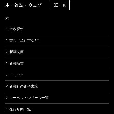
の姿を描く場合でも、それは「アメーバ的」なものと
本・雑誌・ウェブ
一覧
して描き出されます。そこでは自然に、ペルシャ系ソ
本
グド商人などがシルクロードを行き交う様子が想像さ
れ、草原を疾駆するテュルク系民族の蹄の音も響いて
本を探す
くる。歴史の場面が絵として浮かんでくるのです。そ
書籍（単行本など）
んな歴史叙述が岡本先生の持ち味です。
私は岡本先生が中公新書で出された『中国の論理』
新潮文庫
を読んで以来、すっかり岡本先生の書くものにハマっ
新潮新書
てしまいました。『世界史序説』『腐敗と格差の中国
史』『世界史とつなげて学ぶ中国全史』など、近刊は
コミック
出るたびに読んでいますが、どれも真に面白い。
新潮社の電子書籍
レーベル・シリーズ一覧
初めて岡本先生にお目にかかった際には、ご自身が
編者となった学術書『宗主権の世界史』で発酵させた
発行形態一覧