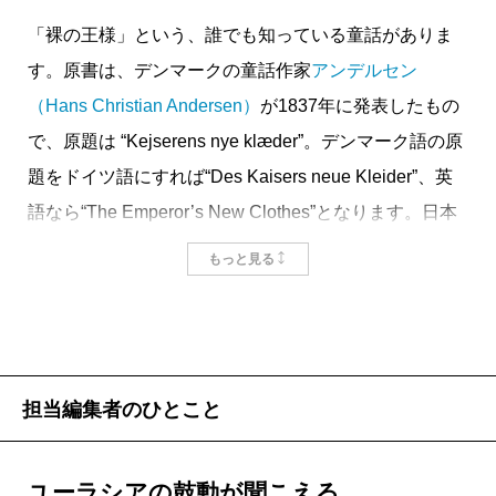
すい。
「裸の王様」という、誰でも知っている童話がありま
と思ったところで、考えこんでしまうのが、歴史屋
す。原書は、デンマークの童話作家
アンデルセン
の悪い癖だろう。皇帝と元老院はどこかで聞いたこと
（Hans Christian Andersen）
が1837年に発表したもの
のある名前、英語もemperorとsenateなら、ローマ帝国
で、原題は “Kejserens nye klæder”。デンマーク語の原
にほかならない。ひいては、それを受け継いだ欧米の
題をドイツ語にすれば“Des Kaisers neue Kleider”、英
国家・国制の概念である。
語なら“The Emperor’s New Clothes”となります。日本
戦闘シーンに興奮した幼い観客のころ、帝国・皇帝
語で正確に訳せば「皇帝の新しい服」。「裸の王様」
が悪、共和国・元老院が善というイメージで、何とな
もっと見る
は実は「王」さまではなかったのです。
く納得していた。しかし東アジアの歴史を学び、否応
なく世界史を考えなくてはならぬ歴史屋ともなれば、
一概にそうと断言はできない。
掲載：2019年10月25日
ローマ史あるいは市民革命を経た欧米的な価値観・
担当編集者のひとこと
偏見ではないのか。とりわけ史上はじめて共和制を布
いた人工国家のアメリカ合衆国がしかり。元老院なら
ユーラシアの鼓動が聞こえる