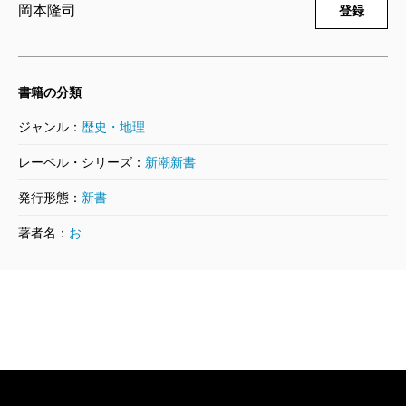
君主号の歴史的変遷を一気に概観し、世界史の流れを
岡本隆司
登録
わしづかみにしています。
著者は、岡本隆司・京都府立大学教授。東洋史を知
書籍の分類
る日本人の立場から欧米流の「グローバル・ヒストリ
ジャンル：
歴史・地理
ー」を批判しつつ、ユーラシア世界から見たご自身独
レーベル・シリーズ：
新潮新書
自の「世界史」を構想しているスケールの大きな歴史
発行形態：
新書
家です。
著者名：
お
岡本先生の歴史叙述の魅力は「動的」であること。
もともとのご専門は近代の東アジアの国際関係史、近
代の中国史ですが、岡本先生は、「中国」という国
も、「中原」という地域も、ユーラシア全域の動態の
中に位置づけて理解しようとするので、中国歴代王朝