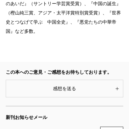
になってimperatorとcaesarは事実上一体化。これがい
のあいだ』（サントリー学芸賞受賞）、『中国の誕生』
わゆる「皇帝（エンペラー・カイゼル）」の語源とな
（樫山純三賞、アジア・太平洋賞特別賞受賞）、『世界
り、「元首（第一人者）Princeps」の方は「prince」の
史とつなげて学ぶ 中国全史』、『悪党たちの中華帝
語源となったのです。
国』など多数。
imperium（軍の指揮権、事実上の統治権）の届く範
囲が「帝国Imperium」になる構造は、ローマも中国も
一緒です。
この本へのご意見・ご感想をお待ちしております。
このように、君主の称号を追っていくと、歴史の動
的な実像がくっきりと浮かび上がってきます。君主の
感想を送る
称号はいわば「世界史を貫く背骨」とも言うべきもの
で、この背骨を辿っていくと、世界史の流れがざっく
りと分かる。『君主号の世界史』では、古代中国、古
新刊お知らせメール
代ローマから、東洋と西洋が出会う近代に至るまで、