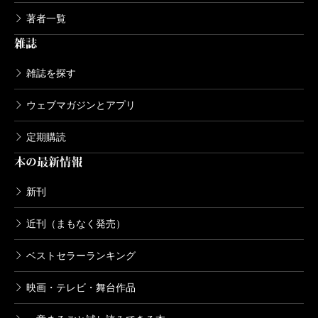
テーマである「君主号の変遷」を追いたいとのご意向
著者一覧
を伺いました。ただ、「書き下ろしはきつい」とのこ
雑誌
とでしたので、新潮社のウェブ雑誌「フォーサイト」
での連載をご提案し、二週間に一度のペースで執筆頂
雑誌を探す
きました。その連載をようやくまとめたものが、この
ウェブマガジンとアプリ
「君主号の世界史」となります。
定期購読
本の最新情報
多言語の史料を駆使してユーラシア全域を見据え
る、いま最も注目の世界史家が描ききった「統治者」
新刊
たちの物語、どうぞご堪能ください。
近刊（まもなく発売）
2019/10/25
ベストセラーランキング
映画・テレビ・舞台作品