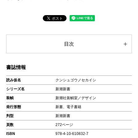
目次
書誌情報
読み仮名
クンシュゴウノセカイシ
シリーズ名
新潮新書
装幀
新潮社装幀室／デザイン
発行形態
新書、電子書籍
判型
新潮新書
頁数
272ページ
ISBN
978-4-10-610832-7