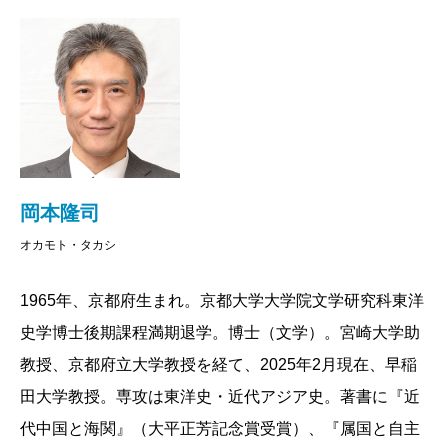
は消滅したけれども、そんなアメリカ人のセンスが今
できなくなり、中国を統一した秦は「皇帝」の号を使
もなお、そこかしこに残滓をとどめている。スター・
うようになるのです。
ウォーズの世界的な人気もまた、その一つに数えてよ
い。
一方、ローマはもともと「王rex」を頂く王政でした
古今東西、君主号の歴史をたどってみたら、そんな
が、それを嫌ったローマ人たちは、世襲の「王rex」を
「皇帝」はじめ、いろんな政体と抗争、多様な関係や
置くのをやめ、元老院に集った貴族たちが執政官（コ
バイアスが見えてくる。スター・ウォーズはあくまで
ンスル）を選ぶ仕組みに変えました。
岡本隆司
エンターテイメント、無邪気に楽しむべし。でも歓楽
そのリーダーシップの最たるものは軍の指揮権
オカモト・タカシ
を尽くした後は、少しマジメに考える時間もあってい
（imperium）ですが、これを行使する人がimperatorで
い。
す。カエサル以前、imperatorはたくさんいましたが、
1965年、京都府生まれ。京都大学大学院文学研究科東洋
imperiumの一元化を目指したカエサルが倒れた後、ア
史学博士後期課程満期退学。博士（文学）。宮崎大学助
ウグストゥス以降はこの称号を名乗れるのは「元首
教授、京都府立大学教授を経て、2025年2月現在、早稲
（おかもと・たかし 京都府立大学教授）
Princeps」だけになりました。
田大学教授。専攻は東洋史・近代アジア史。著書に『近
波 2019年11月号より
その「元首」がカエサル家によって世襲されるよう
代中国と海関』（大平正芳記念賞受賞）、『属国と自主