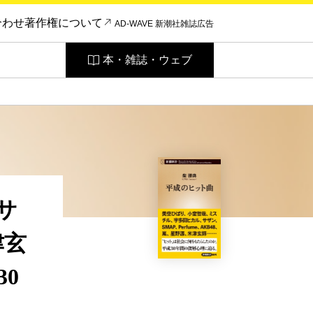
合わせ
著作権について
AD-WAVE 新潮社雑誌広告
本・雑誌・ウェブ
サ
津玄
0