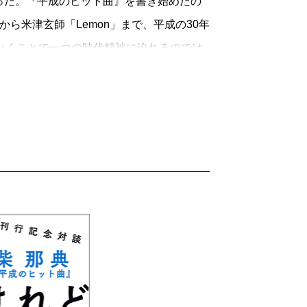
た。『平成のヒット曲』を書き始めたの
ら米津玄師「Lemon」まで、平成の30年
いくことで一つの時代精神に迫れるのでは
、それぞれの曲の作り手がテレビや雑誌や
がどんなふうに人々に受け止められ、社会
作業は、当初思っていたよりも大変なもの
トソングの変遷と共に「平成とはどんな時
がある。
。
歌謡曲にかわってJ-POPという言葉が生
楽産業の黄金期だ。月9ドラマを筆頭に、
け役になった。カラオケのブームとCD市
哲哉、ミスチル、安室奈美恵など数々のミ