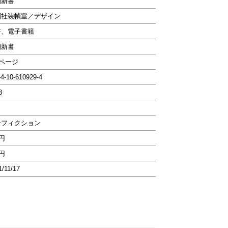
潮新書
潮社装幀室／デザイン
書、電子書籍
潮新書
4ページ
-4-10-610929-4
3
ンフィクション
6円
6円
1/11/17