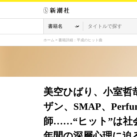
ホーム
>
書籍詳細：平成のヒット曲
美空ひばり、小室哲
ザン、SMAP、Per
師……“ヒット”は社
年間の深層心理に迫