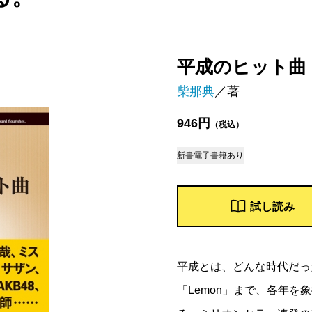
平成のヒット曲
柴那典
／著
946円
（税込）
新書
電子書籍あり
試し読み
平成とは、どんな時代だっ
「Lemon」まで、各年を