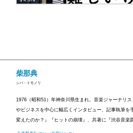
次の10年は「スタンダードソングの時代」。流行と
い継がれるものへと、ヒットソングのあり方は徐々に変
の花」とサザンオールスターズ「TSUNAMI」という二
年代初頭だ。しかし2000年代後半はインターネット
不況が顕在化していく。
最後の10年は「ソーシャルの時代」。YouTubeと
巡る力学は大きく変わった。誰もが情報の発信側に立
柴那典
地的に生じるようになり、参加型のヒットが生まれる
シバ・トモノリ
しかし、現在はもはや2010年代の常識すら過去のもの
1976（昭和51）年神奈川県生まれ。音楽ジャーナリ
るフォーチュンクッキー」（2013年）のミュージッ
やビジネスを中心に幅広くインタビュー、記事執筆を
が“密”になってマスクをせず笑顔を見せて踊っていた
変えたのか？』『ヒットの崩壊』、共著に『渋谷音楽
コロナ禍で、音楽も、社会も、大きく変わった。だか
で見えてくるものが沢山あると思っている。