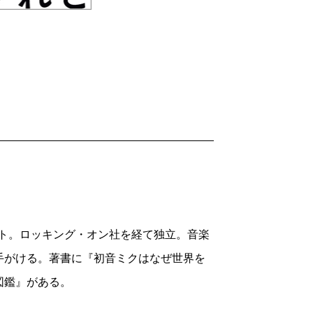
共に消費されるものから、時代を超えて歌
わっていった。SMAP「世界に一つだけ
つの国民的ヒット曲が生まれたのが2000
の普及によって風向きは大きく変わり、音楽
ソーシャルメディアの登場によって、流行を
つことができるようになった。話題性が局
ようになっていった。
になりつつある。たとえばAKB48「恋す
スト。ロッキング・オン社を経て独立。音楽
クビデオを今観ると、あんな風に群衆
手がける。著書に『初音ミクはなぜ世界を
風景は、ずいぶん懐かしく見えてしまう。
図鑑』がある。
らこそ、今、平成の30年を振り返ること