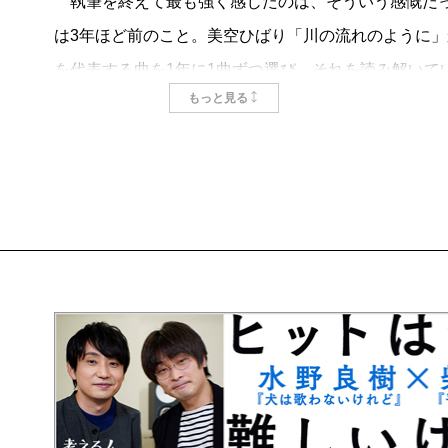
執筆を終えて最も強く感じたのは、そういう感慨だっ
は3年ほど前のこと。美空ひばり「川の流れのように」か
を代表する曲を1年に1曲ずつ選び、それを読み解いて
もっと見る
ないか。思いつきとしては安易だったかもしれないが
ウェブサイトなどで語った発言を丹念に拾い集め、曲
の変化にどう寄り添っていったかを掘り起こしていく
だった。ただ、時間はかかったが、書き終えて、ヒッ
代だったのか」という輪郭が明らかになってきた実感
本書では平成という時代を3つの期間に区切っている
最初の10年は「ミリオンセラーの時代」。それまでの
まれ、CDセールスが右肩上がりで拡大していった、音
ドラマ主題歌やCMソングのタイアップがヒットの火付
場の拡大によって、音楽が流行の中心になった。小室
リオンヒットが相次いだ。