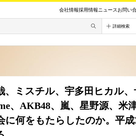
会社情報
採用情報
ニュース
お問い
詳細検索
哉、ミスチル、宇多田ヒカル、
fume、AKB48、嵐、星野源、米
会に何をもたらしたのか。平成3
る。