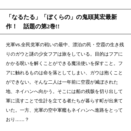
「なるたる」「ぼくらの」の鬼頭莫宏最新
作！ 話題の第2巻!!
光軍vs.全民党軍の戦いの最中、漂泊の民・空霞の生き残
りのガウと謎の少女フアは旅をしている。目的はフアに
かかる呪いを解くことができる魔法使いを探すこと。フ
アに触れるものは命を落としてしまい、ガウは抱くこと
ができない。そんな二人は一年前に空霞が滅ぼされた
地、ネイハンへ向かう。そこには船の残骸を切り出して
軍に流すことで生計を立てる者たちが暮らす町が出来て
いた。一方、光軍の空中軍艦もネイハンへ進路をとって
おり……？