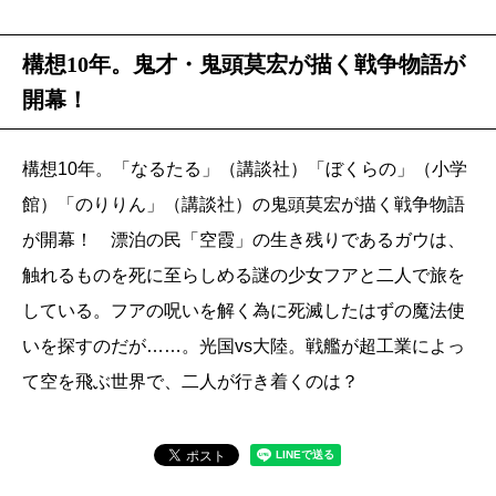
構想10年。鬼才・鬼頭莫宏が描く戦争物語が
開幕！
構想10年。「なるたる」（講談社）「ぼくらの」（小学
館）「のりりん」（講談社）の鬼頭莫宏が描く戦争物語
が開幕！ 漂泊の民「空霞」の生き残りであるガウは、
触れるものを死に至らしめる謎の少女フアと二人で旅を
している。フアの呪いを解く為に死滅したはずの魔法使
いを探すのだが……。光国vs大陸。戦艦が超工業によっ
て空を飛ぶ世界で、二人が行き着くのは？