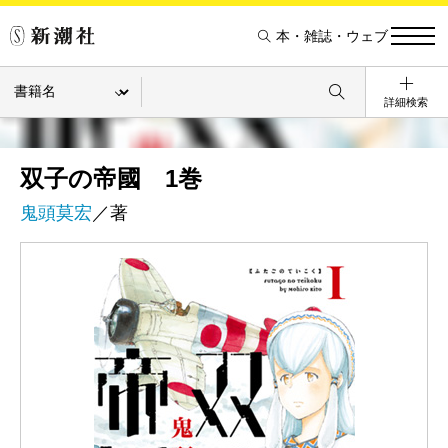
本・雑誌・ウェブ
詳細検索
双子の帝國 1巻
鬼頭莫宏
／著