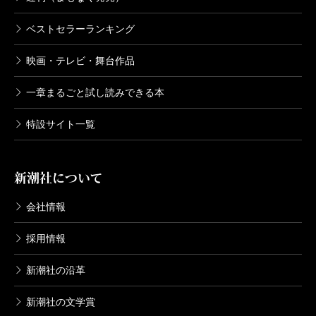
BTOOOM！ 17巻
2015/05/09
ベストセラーランキング
井上淳哉／著
792円
映画・テレビ・舞台作品
一章まるごと試し読みできる本
BTOOOM！ 16巻
2015/01/09
特設サイト一覧
井上淳哉／著
792円
新潮社について
BTOOOM！ 15巻
2014/09/09
会社情報
井上淳哉／著
792円
採用情報
新潮社の沿革
BTOOOM！ 14巻
2014/05/09
新潮社の文学賞
井上淳哉／著
792円