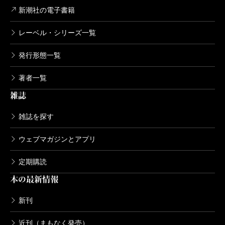
792円
新潮社の電子書籍
レーベル・シリーズ一覧
BTOOOM！ 20巻
2016/05/09
発行形態一覧
井上淳哉／著
792円
著者一覧
雑誌
BTOOOM！ 19巻
2016/01/09
雑誌を探す
井上淳哉／著
792円
ウェブマガジンとアプリ
定期購読
BTOOOM！ 18巻
本の最新情報
2015/09/09
井上淳哉／著
792円
新刊
近刊（まもなく発売）