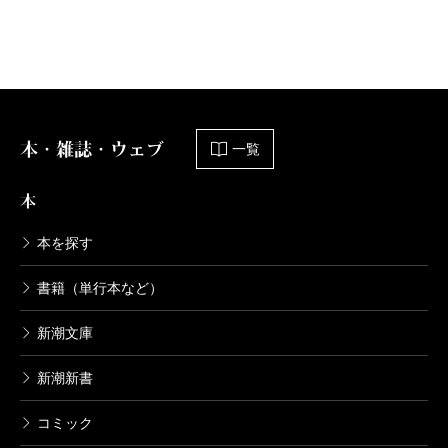
BTOOOM！ 25巻
2018/02/09
井上淳哉／著
792円
本・雑誌・ウェブ
BTOOOM！ 24巻
一覧
2017/09/08
井上淳哉／著
本
792円
本を探す
BTOOOM！ 23巻
書籍（単行本など）
2017/05/09
井上淳哉／著
新潮文庫
792円
新潮新書
BTOOOM！ 21巻
コミック
2016/09/09
井上淳哉／著