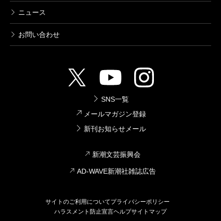
ニュース
BTOOOM！ 13巻
お問い合わせ
2014/01/09
井上淳哉／著
792円
BTOOOM！ 12巻
SNS一覧
2013/09/09
メールマガジン登録
井上淳哉／著
792円
新刊お知らせメール
新潮文芸振興会
BTOOOM！ 11巻
2013/05/09
AD-WAVE新潮社雑誌広告
井上淳哉／著
792円
サイトのご利用について
プライバシーポリシー
ハラスメント防止宣言
ヘルプ
サイトマップ
BTOOOM！ 10巻