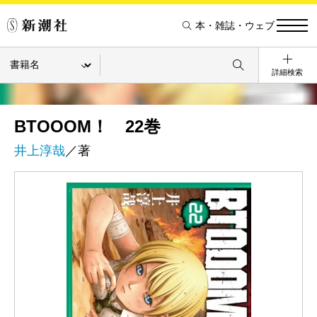
本・雑誌・ウェブ
詳細検索
BTOOOM！ 22巻
井上淳哉
／著