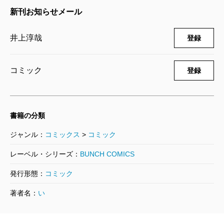
井上淳哉／原作、伊藤洋樹／漫画
新刊お知らせメール
792円
井上淳哉
登録
BTOOOM！ U-18 1巻
2018/11/09
井上淳哉／原作、伊藤洋樹／漫画
コミック
登録
792円
BTOOOM！ Dark 真実編 26巻
書籍の分類
2018/08/09
井上淳哉／著
ジャンル：
コミックス
>
コミック
858円
レーベル・シリーズ：
BUNCH COMICS
BTOOOM！ Light 友情編 26巻
発行形態：
コミック
2018/08/09
著者名：
い
井上淳哉／著
858円