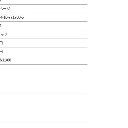
判
4ページ
-4-10-771708-5
9
ミック
2円
2円
3/11/08