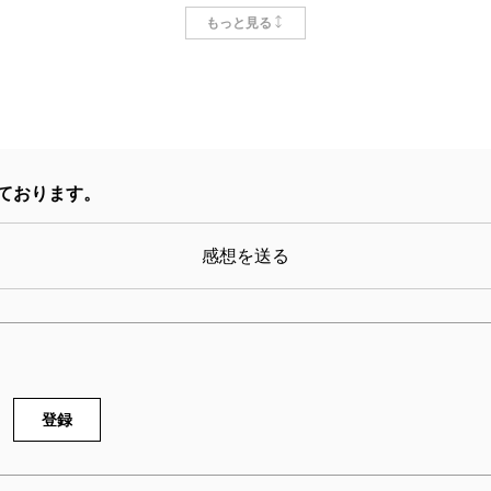
もっと見る
ております。
感想を送る
TOOOM！ U-18 1巻
BTOOOM！ Dark 真
編 26巻
18/11/09
上淳哉／原作、伊藤洋樹／漫画
2018/08/09
92円
井上淳哉／著
858円
登録