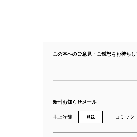
この本へのご意見・ご感想をお待ちし
BTOOOM！ U-18 2巻
B
2019/07/09
20
井上淳哉／原作、伊藤洋樹／漫画
井
新刊お知らせメール
792円
7
井上淳哉
コミック
登録