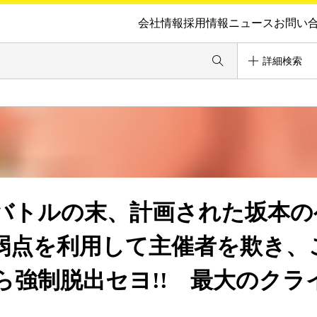
会社情報
採用情報
ニュース
お問い
詳細検索
バトルの末、計画された坂本の
の弱点を利用して主催者を欺き、
ら強制脱出セヨ!! 最大のクラ