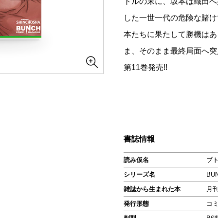
トルの末に、坂本は織田へ
した一世一代の危険な賭け
本たちに果たして勝機はあ
ま、そのまま最終局面へ突入
第11巻発売!!
書誌情報
読み仮名
ブト
シリーズ名
BU
雑誌から生まれた本
月
発行形態
コ