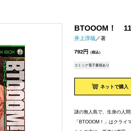
BTOOOM！ 1
井上淳哉
／著
792円
（税込）
コミック
電子書籍あり
ネットで購入
謎の無人島で、生身の人間
「BTOOOM！」はクライ