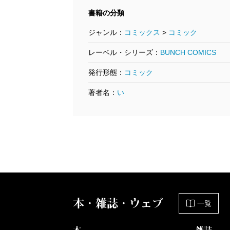
書籍の分類
ジャンル：
コミックス
>
コミック
レーベル・シリーズ：
BUNCH COMICS
発行形態：
コミック
著者名：
い
BTOOOM！ 25巻
B
2018/02/09
20
井上淳哉／著
井
792円
7
本・雑誌・ウェブ
一覧