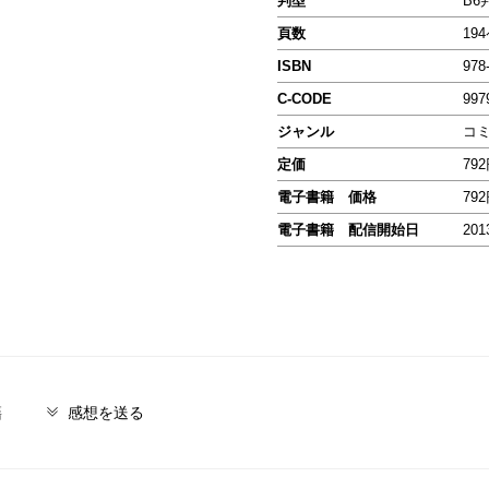
判型
B6
頁数
19
ISBN
978
C-CODE
997
ジャンル
コ
定価
79
電子書籍 価格
79
電子書籍 配信開始日
201
籍
感想を送る