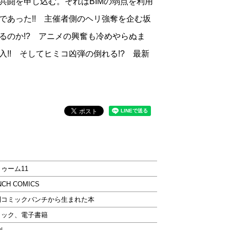
共闘を申し込む。それはBIMの弱点を利用
であった!! 主催者側のヘリ強奪を企む坂
るのか!? アニメの興奮も冷めやらぬま
!! そしてヒミコ凶弾の倒れる!? 最新
ゥーム11
NCH COMICS
刊コミックバンチから生まれた本
ミック、電子書籍