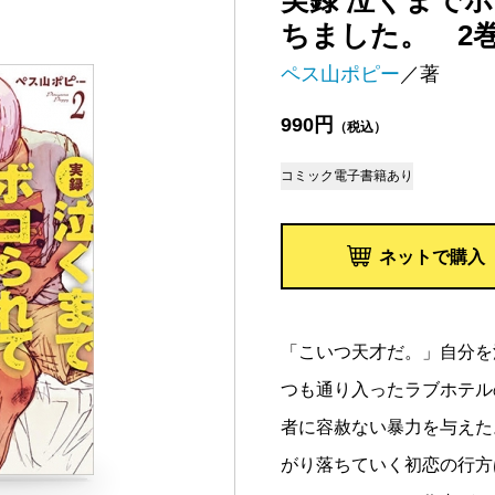
実録 泣くまで
ちました。 2
ペス山ポピー
／著
990円
（税込）
コミック
電子書籍あり
ネットで購入
「こいつ天才だ。」自分を
つも通り入ったラブホテル
者に容赦ない暴力を与えた
がり落ちていく初恋の行方