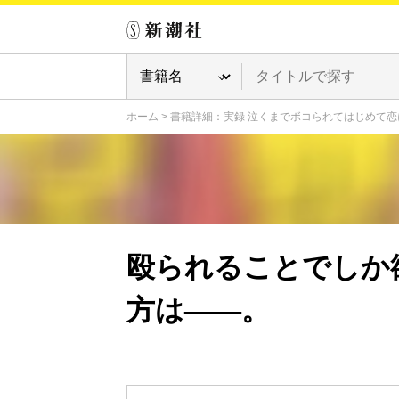
ホーム
>
書籍詳細：実録 泣くまでボコられてはじめて恋
殴られることでしか
方は――。