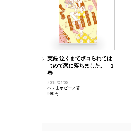
実録 泣くまでボコられては
じめて恋に落ちました。 1
巻
2018/04/09
ペス山ポピー／著
990円