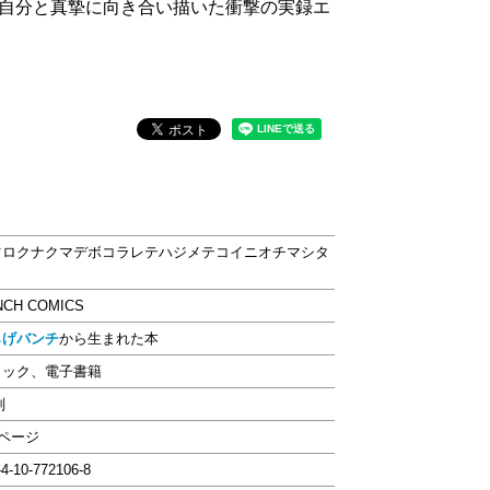
自分と真摯に向き合い描いた衝撃の実録エ
ツロクナクマデボコラレテハジメテコイニオチマシタ
NCH COMICS
らげバンチ
から生まれた本
ミック、電子書籍
判
4ページ
-4-10-772106-8