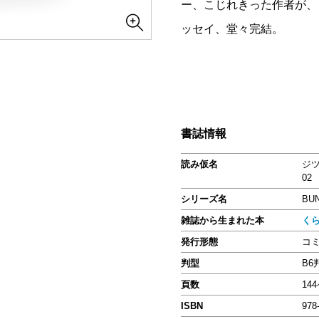
ー、こじれきった作者が、
ッセイ、堂々完結。
書誌情報
読み仮名
ジ
02
シリーズ名
BU
雑誌から生まれた本
く
発行形態
コ
判型
B6
頁数
14
ISBN
978