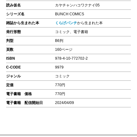
読み仮名
カヤチャンハコワクナイ05
シリーズ名
BUNCH COMICS
雑誌から生まれた本
くらげバンチ
から生まれた本
発行形態
コミック、電子書籍
判型
B6判
頁数
160ページ
ISBN
978-4-10-772702-2
C-CODE
9979
ジャンル
コミック
定価
770円
電子書籍 価格
770円
電子書籍 配信開始日
2024/04/09