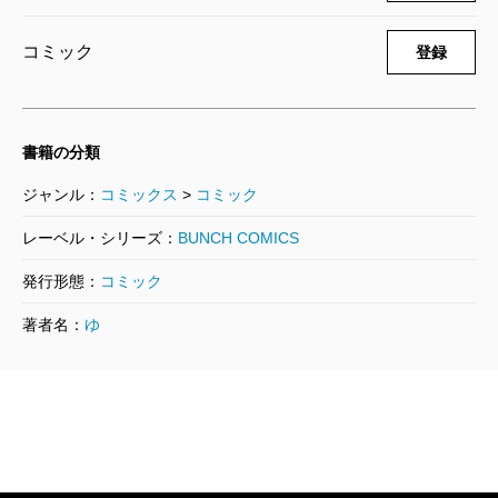
2023/05/09
百合太郎／著
コミック
登録
770円
カヤちゃんはコワくない 2巻
書籍の分類
2022/12/08
百合太郎／著
ジャンル：
コミックス
>
コミック
770円
レーベル・シリーズ：
BUNCH COMICS
カヤちゃんはコワくない 1巻
発行形態：
コミック
2022/08/08
著者名：
ゆ
百合太郎／著
770円