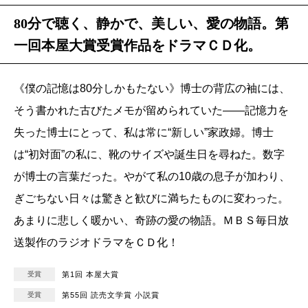
80分で聴く、静かで、美しい、愛の物語。第
一回本屋大賞受賞作品をドラマＣＤ化。
《僕の記憶は80分しかもたない》博士の背広の袖には、
そう書かれた古びたメモが留められていた――記憶力を
失った博士にとって、私は常に“新しい”家政婦。博士
は“初対面”の私に、靴のサイズや誕生日を尋ねた。数字
が博士の言葉だった。やがて私の10歳の息子が加わり、
ぎごちない日々は驚きと歓びに満ちたものに変わった。
あまりに悲しく暖かい、奇跡の愛の物語。ＭＢＳ毎日放
送製作のラジオドラマをＣＤ化！
受賞
第1回 本屋大賞
受賞
第55回 読売文学賞 小説賞