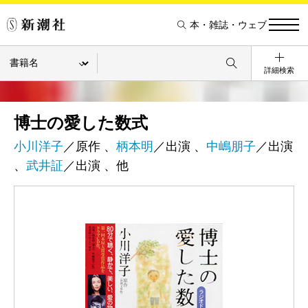
本・雑誌・ウェブ
詳細検索
博士の愛した数式
小川洋子
／原作 、
柄本明
／出演 、
中嶋朋子
／出演
、
武井証
／出演 、他