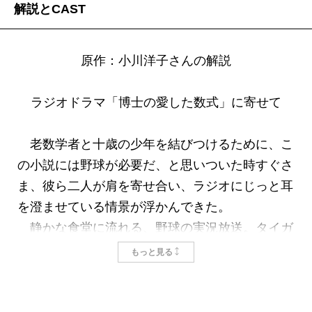
解説とCAST
原作：小川洋子さんの解説
ラジオドラマ「博士の愛した数式」に寄せて
老数学者と十歳の少年を結びつけるために、こ
の小説には野球が必要だ、と思いついた時すぐさ
ま、彼ら二人が肩を寄せ合い、ラジオにじっと耳
を澄ませている情景が浮かんできた。
静かな食堂に流れる、野球の実況放送。タイガ
ースが得点を入れ、わき上がる歓声。顔を見合わ
もっと見る
せ、微笑を交わす博士とルート少年。そんなささ
やかな瞬間に、かけがえのない喜びを見出す家政
婦さん……。