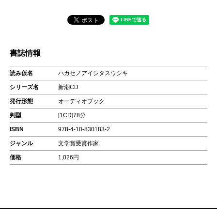
書誌情報
読み仮名
ハカセノアイシタスウシキ
シリーズ名
新潮CD
発行形態
オーディオブック
判型
[1CD]78分
ISBN
978-4-10-830183-2
ジャンル
文学賞受賞作家
価格
1,026円