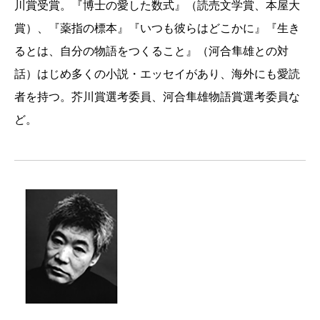
な形でご一緒でき、作家としてだけでなく、タイ
川賞受賞。『博士の愛した数式』（読売文学賞、本屋大
ガースファンとして、大きな充実感に包まれてい
賞）、『薬指の標本』『いつも彼らはどこかに』『生き
る。
るとは、自分の物語をつくること』（河合隼雄との対
話）はじめ多くの小説・エッセイがあり、海外にも愛読
CAST
者を持つ。芥川賞選考委員、河合隼雄物語賞選考委員な
ど。
脚色
：倉持裕
音源提供
：ＭＢＳ毎日放送
挿画
：戸田ノブコ
装幀
：新潮社装幀室
出演者
：柄本明（博士）、中嶋朋子（私）、武井
証（ルート）、草村礼子（義理の姉）、若杉宏二
（組合長）、木下政治（店員）、大地泰仁（成長
したルート）、八木裕（野球場のおじさん）、亀
山つとむ（亀山と叫ぶ男）、水野晶子（球場アナ