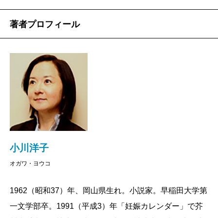
彼らの心が触れ合う場面で、きっとラジオが大
著者プロフィール
事な役割を果たしてくれるに違いないと確信し
た。ラジオドラマ化のお話をいただき、迷わず了
承の返事をしたのは、この小説とラジオが密接な
関係にあると、分かっていたからなのだ。
博士と、家政婦さんと、ルート君の声が聞こえ
てきた時、懐かしい気持になった。小説を書いて
いる間、ひとときも離れず私の胸にあった登場人
物たちの体温が、よみがえってきたからだ。
自分の書いた一冊の本が、新しい出会いを経
小川洋子
て、こうしてまた別の姿に生まれ変わった。「博
オガワ・ヨウコ
士の愛した数式」は、本当に幸運な小説である。
最後に、うれしかったことをもう一つ。私の大
1962（昭和37）年、岡山県生れ。小説家。早稲田大学第
好きな八木裕さん、亀山つとむさんと、このよう
一文学部卒。1991（平成3）年「妊娠カレンダー」で芥