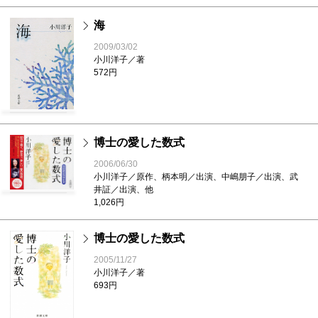
海
2009/03/02
小川洋子／著
572円
博士の愛した数式
2006/06/30
小川洋子／原作、柄本明／出演、中嶋朋子／出演、武
井証／出演、他
1,026円
博士の愛した数式
2005/11/27
小川洋子／著
693円