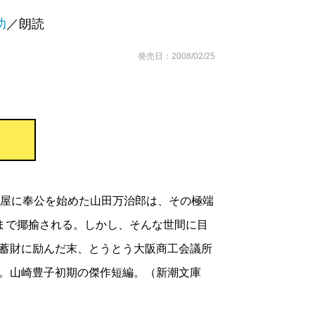
功
／朗読
発売日：2008/02/25
問屋に奉公を始めた山田万治郎は、その極端
とまで揶揄される。しかし、そんな世間に目
蓄財に励んだ末、とうとう大阪商工会議所
。山崎豊子初期の傑作短編。（新潮文庫