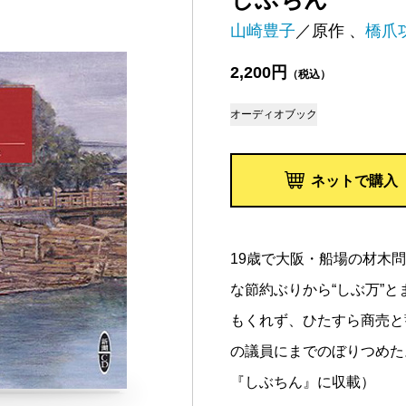
山崎豊子
／原作 、
橋爪
2,200円
（税込）
オーディオブック
ネットで購入
19歳で大阪・船場の材木
な節約ぶりから“しぶ万”
もくれず、ひたすら商売と
の議員にまでのぼりつめた
『しぶちん』に収載）