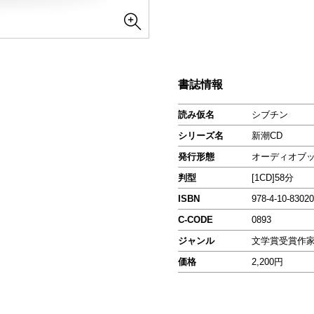
書誌情報
読み仮名
シブチン
シリーズ名
新潮CD
発行形態
オーディオブ
判型
[1CD]58分
ISBN
978-4-10-83020
C-CODE
0893
ジャンル
文学賞受賞作
価格
2,200円