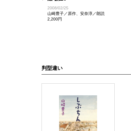
2008/02/25
山崎豊子／原作、安奈淳／朗読
2,200円
判型違い