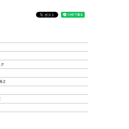
ック
8-2
家