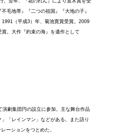
刊行。翌年、『花のれん』により直木賞を受
『不毛地帯』『二つの祖国』『大地の子』
991（平成3）年、菊池寛賞受賞。2009
受賞。大作『約束の海』を遺作として
て演劇集団円の設立に参加。主な舞台作品
ク」「レインマン」などがある。また語り
はナレーションをつとめた。