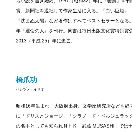
ら小説を書き始め、1957（昭和32）年に『暖簾』を
賞。新聞社を退社して作家生活に入る。『白い巨塔』
『沈まぬ太陽』など著作はすべてベストセラーとなる。1
年『運命の人』を刊行。同書は毎日出版文化賞特別賞
2013（平成 25）年に逝去。
橋爪功
ハシヅメ・イサオ
昭和16年生まれ。大阪府出身。文学座研究所などを経
に「ドリスとジョージ」「シラノ・ド・ベルジュラッ
の名手としても知られＮＨＫ「武蔵 MUSASHI」で