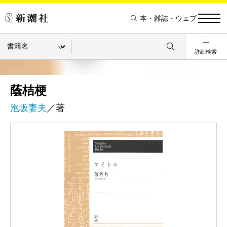
本・雑誌・ウェブ
詳細検索
蔭桔梗
泡坂妻夫
／著