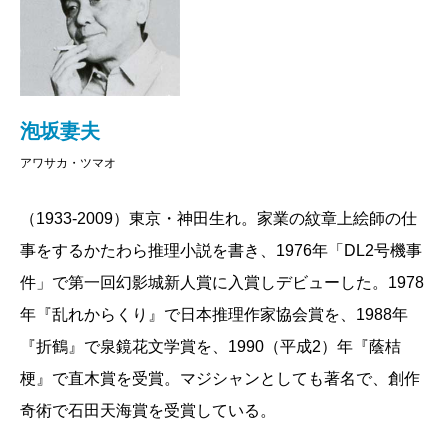
泡坂妻夫
アワサカ・ツマオ
（1933-2009）東京・神田生れ。家業の紋章上絵師の仕
事をするかたわら推理小説を書き、1976年「DL2号機事
件」で第一回幻影城新人賞に入賞しデビューした。1978
年『乱れからくり』で日本推理作家協会賞を、1988年
『折鶴』で泉鏡花文学賞を、1990（平成2）年『蔭桔
梗』で直木賞を受賞。マジシャンとしても著名で、創作
奇術で石田天海賞を受賞している。