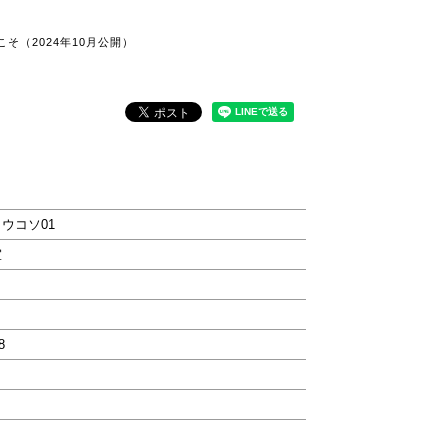
そ（2024年10月公開）
ウコソ01
室
8