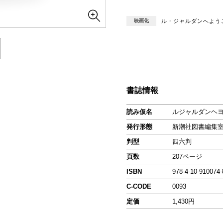
映画化
ル・ジャルダンへようこ
書誌情報
読み仮名
ルジャルダンヘヨ
発行形態
新潮社図書編集
判型
四六判
頁数
207ページ
ISBN
978-4-10-910074-
C-CODE
0093
定価
1,430円