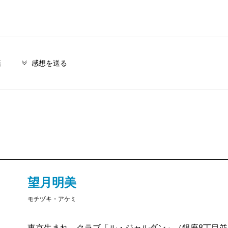
籍
感想を送る
望月明美
モチヅキ・アケミ
東京生まれ。クラブ「ル・ジャルダン」（銀座8丁目