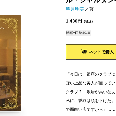
ル・ジャルダン
望月明美
／著
1,430円
（税込）
新潮社図書編集室
ネットで購入
「今日は、銀座のクラブに
ぽい上品な美人が揃ってい
クラブ？ 敷居が高いなあ
私に、香取は頭を下げた。
で面白い店ですから」……