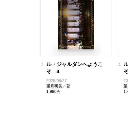
ル・ジャルダンへようこ
そ 4
そ
2025/08/27
20
望月明美／著
望
1,980円
1