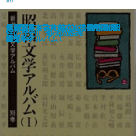
書籍
《新潮日本古典集成》竹馬狂吟
新潮日本文学アルバム 別巻4 昭
新潮日本文学アルバム 別巻3 昭
《新潮日本古典集成》古今著聞
新潮日本文学アルバム 別巻2 大
新潮日本文学アルバム 別巻1 明
《新潮日本古典集成》近松門左衛
仏教とキリスト教―どう違うか50
新潮日本文学アルバム 34 林芙
新潮日本文学アルバム 33 山本
《新潮日本古典集成》謡曲集 下
近江路散歩
《新潮日本古典集成》太平記 五
インド神話入門
仏像の見分け方
非言語コミュニケーション
レパントの海戦
性の歴史III 自己への配慮
性の歴史II 快楽の活用
性の歴史I 知への意志
集 新撰犬筑波集
和文学アルバム2
和文学アルバム1
集 下
正文学アルバム
治文学アルバム
門集
のQ＆A―
美子
有三