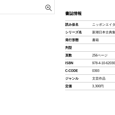
書誌情報
読み仮名
ニッポンエイ
シリーズ名
新潮日本古典
発行形態
書籍
判型
頁数
256ページ
ISBN
978-4-10-62030
C-CODE
0393
ジャンル
文芸作品
定価
3,300円