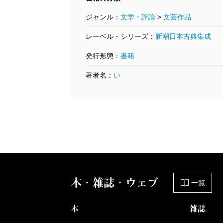
ジャンル：
文学・評論
>
文芸作品
レーベル・シリーズ：
新潮日本古典集成
発行形態：
書籍
著者名：
い
本・雑誌・ウェブ
一覧
本
雑誌