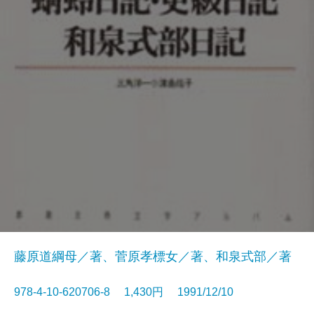
藤原道綱母／著、菅原孝標女／著、和泉式部／著
978-4-10-620706-8 1,430円 1991/12/10