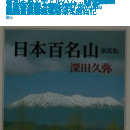
新潮古典文学アルバム 別巻 ユ
新潮古典文学アルバム 15 能・
新潮古典文学アルバム 22 歌舞
新潮古典文学アルバム 6 蜻蛉日
新潮古典文学アルバム 19 近松
新潮古典文学アルバム 24 江戸
新潮古典文学アルバム 16 お伽
新潮古典文学アルバム 3 竹取物
新潮古典文学アルバム 20 上田
新潮古典文学アルバム 4 古今和
新潮古典文学アルバム 17 井原
新潮古典文学アルバム 23 滝沢
新潮古典文学アルバム 21 与謝
新潮古典文学アルバム 1 古事
978-4-10-620703-7 1,430円 1991/08/09
こころの処方箋
人間の運命 〈全七冊セット〉
日本百名山 新装版
謎とき『カラマーゾフの兄弟』
きらきらひかる
センチメンタルな旅・冬の旅
ーカラ・おもろさうし
狂言・風姿花伝
伎
記・更級日記・和泉式部日記
門左衛門
戯作
草子・伊曾保物語
語・大和物語・宇津保物語
秋成
歌集
西鶴
馬琴
蕪村・小林一茶
記・日本書紀
書籍