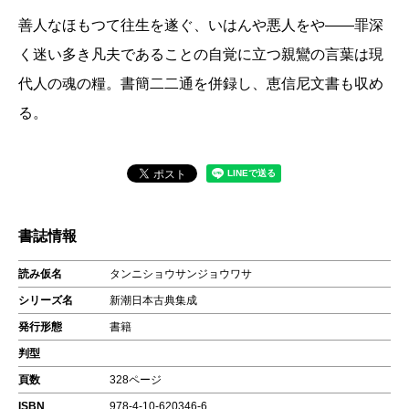
善人なほもつて往生を遂ぐ、いはんや悪人をや――罪深
く迷い多き凡夫であることの自覚に立つ親鸞の言葉は現
代人の魂の糧。書簡二二通を併録し、恵信尼文書も収め
る。
書誌情報
読み仮名
タンニショウサンジョウワサ
シリーズ名
新潮日本古典集成
発行形態
書籍
判型
頁数
328ページ
ISBN
978-4-10-620346-6