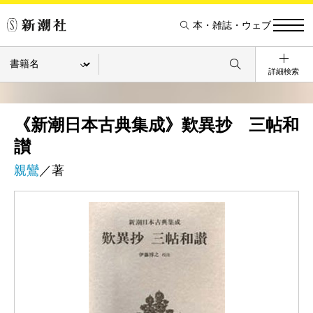
本・雑誌・ウェブ
詳細検索
《新潮日本古典集成》歎異抄 三帖和
讃
親鸞
／著