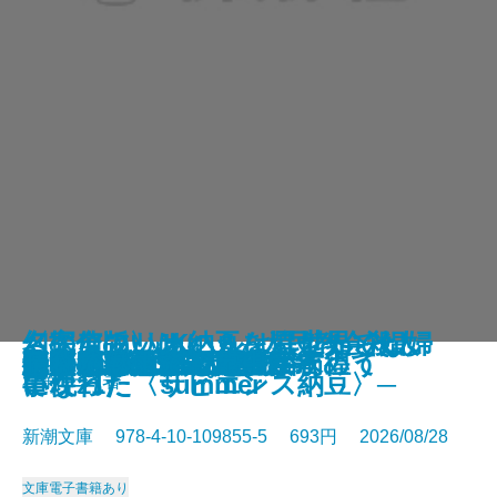
さよならの言い方なんて知らな
〈完全版〉JKハルは異世界で娼婦
幻のアフリカ納豆を追え！─そし
名探偵のいけにえ─人民教会殺人
幽冥の岸 十二国記
未知なるカダスを夢に求めて
龍ノ国幻想9 天恵の命
神と王1 亡国の書
人魚屋敷の殺人
悪徳もまた
善人たち
わたしが・棄てた・女
きまぐれカプセル
一夜─隠蔽捜査10─
夢ノ町本通り─文庫版─
フィレンツェに悪魔が彷徨う
その他の危険
人喰いパンダ殺人事件
色ざんげ
晴れでも雨でも昆虫学者
い。11
になった summer
て現れた〈サピエンス納豆〉─
事件─
星新一／著
新潮文庫 978-4-10-109855-5 693円 2026/08/28
文庫
電子書籍あり