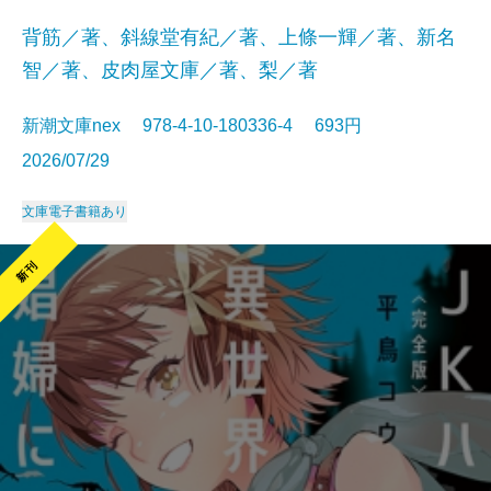
背筋／著、斜線堂有紀／著、上條一輝／著、新名
智／著、皮肉屋文庫／著、梨／著
新潮文庫nex 978-4-10-180336-4 693円
2026/07/29
文庫
電子書籍あり
新刊