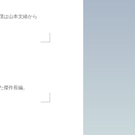
僕は山本文緒から
た傑作長編。