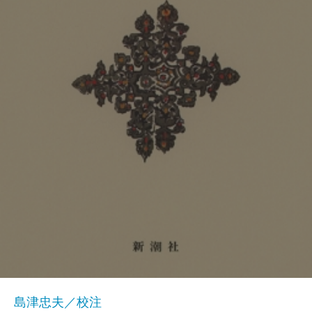
島津忠夫／校注