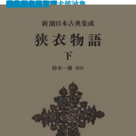
異抄 三帖和讃
馬狂吟集 新撰犬筑波集
謝蕪村集
色一代男
色一代女
世床 四十八癖
歌集
伽草子集
人吉三廓初買
衣物語 上
衣物語 下
海道四谷怪談
中納言物語
瑠璃集
風柳多留
治拾遺物語
蕉句集
蕉文集
今著聞集 上
今著聞集 下