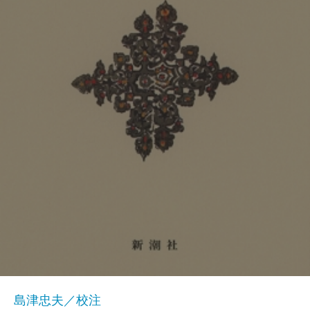
島津忠夫／校注