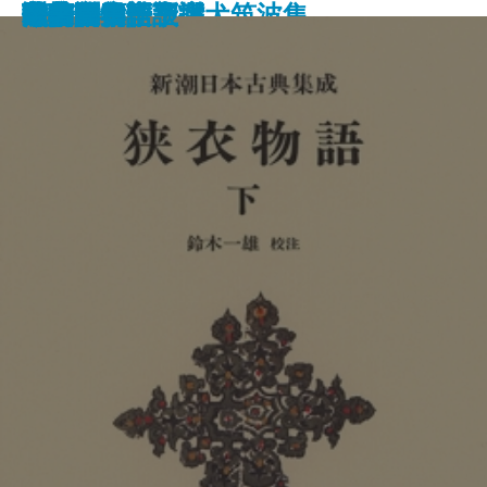
異抄 三帖和讃
馬狂吟集 新撰犬筑波集
謝蕪村集
色一代男
色一代女
世床 四十八癖
歌集
伽草子集
人吉三廓初買
衣物語 上
衣物語 下
海道四谷怪談
中納言物語
瑠璃集
風柳多留
治拾遺物語
蕉句集
蕉文集
今著聞集 上
今著聞集 下