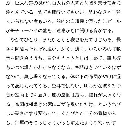
ぶ。巨大な鉄の塊が何百人もの人間と荷物を乗せて海に
浮かんでいる。酒でも船酔いでもいい、酔わなきゃ平静
でいられない者もいる。船内の自販機で買った缶ビール
か缶チューハイの蓋を、遠慮がちに開ける音がする。
やがてひとり、またひとりと寝息をたてはじめる。長
さも間隔もそれぞれ違い、深く、浅く、いろいろの呼吸
音を聞き合ううち、自分もうとうとしはじめて、誰も彼
もいつの誰だかわからなくなる。空調はきいているはず
なのに、蒸し暑くなってくる。体の下の布団がやけに湿
って感じられてくる。空耳ではない、明らかな波を打つ
音が室内までも届き、船の速度は落ち、揺れが大きくな
る。布団は板敷きの床にゴザを敷いただけ、というわび
しい硬さにすり変わって、くたびれた自分の着物から
も、部屋のそこらじゅうからもすえたような匂いがす