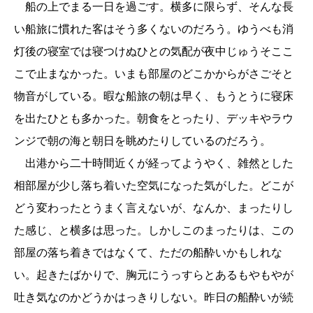
船の上でまる一日を過ごす。横多に限らず、そんな長
い船旅に慣れた客はそう多くないのだろう。ゆうべも消
灯後の寝室では寝つけぬひとの気配が夜中じゅうそここ
こで止まなかった。いまも部屋のどこかからがさごそと
物音がしている。暇な船旅の朝は早く、もうとうに寝床
を出たひとも多かった。朝食をとったり、デッキやラウ
ンジで朝の海と朝日を眺めたりしているのだろう。
出港から二十時間近くが経ってようやく、雑然とした
相部屋が少し落ち着いた空気になった気がした。どこが
どう変わったとうまく言えないが、なんか、まったりし
た感じ、と横多は思った。しかしこのまったりは、この
部屋の落ち着きではなくて、ただの船酔いかもしれな
い。起きたばかりで、胸元にうっすらとあるもやもやが
吐き気なのかどうかはっきりしない。昨日の船酔いが続