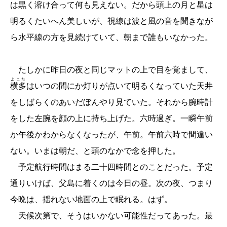
は黒く溶け合って何も見えない。だから頭上の月と星は
明るくたいへん美しいが、視線は波と風の音を聞きなが
ら水平線の方を見続けていて、朝まで誰もいなかった。
たしかに昨日の夜と同じマットの上で目を覚まして、
よこた
横多
はいつの間にか灯りが点いて明るくなっていた天井
をしばらくのあいだぼんやり見ていた。それから腕時計
をした左腕を顔の上に持ち上げた。六時過ぎ。一瞬午前
か午後かわからなくなったが、午前。午前六時で間違い
ない。いまは朝だ、と頭のなかで念を押した。
予定航行時間はまる二十四時間とのことだった。予定
通りいけば、父島に着くのは今日の昼。次の夜、つまり
今晩は、揺れない地面の上で眠れる。はず。
天候次第で、そうはいかない可能性だってあった。最