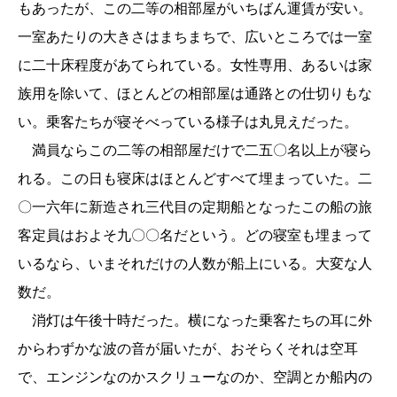
もあったが、この二等の相部屋がいちばん運賃が安い。
一室あたりの大きさはまちまちで、広いところでは一室
に二十床程度があてられている。女性専用、あるいは家
族用を除いて、ほとんどの相部屋は通路との仕切りもな
い。乗客たちが寝そべっている様子は丸見えだった。
満員ならこの二等の相部屋だけで二五〇名以上が寝ら
れる。この日も寝床はほとんどすべて埋まっていた。二
〇一六年に新造され三代目の定期船となったこの船の旅
客定員はおよそ九〇〇名だという。どの寝室も埋まって
いるなら、いまそれだけの人数が船上にいる。大変な人
数だ。
消灯は午後十時だった。横になった乗客たちの耳に外
からわずかな波の音が届いたが、おそらくそれは空耳
で、エンジンなのかスクリューなのか、空調とか船内の