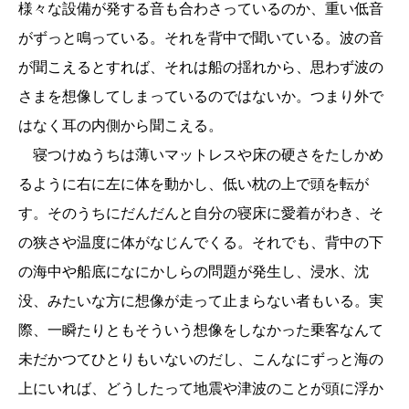
様々な設備が発する音も合わさっているのか、重い低音
がずっと鳴っている。それを背中で聞いている。波の音
が聞こえるとすれば、それは船の揺れから、思わず波の
さまを想像してしまっているのではないか。つまり外で
はなく耳の内側から聞こえる。
寝つけぬうちは薄いマットレスや床の硬さをたしかめ
るように右に左に体を動かし、低い枕の上で頭を転が
す。そのうちにだんだんと自分の寝床に愛着がわき、そ
の狭さや温度に体がなじんでくる。それでも、背中の下
の海中や船底になにかしらの問題が発生し、浸水、沈
没、みたいな方に想像が走って止まらない者もいる。実
際、一瞬たりともそういう想像をしなかった乗客なんて
未だかつてひとりもいないのだし、こんなにずっと海の
上にいれば、どうしたって地震や津波のことが頭に浮か