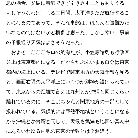
悪の場合、父島に着港できず引き返すこともありうる。
もしそうなれば、まる二日間、太平洋をただ航行するこ
とになるのであって、そんな事態は、ほとんど遭難みた
いなものではないかと横多は思った。しかし幸い、事前
の予報通り天気はよさそうだった。
およそ一〇〇〇キロの航海だが、小笠原諸島も行政区
分上は東京都内になる。だからたぶんいまも自分は東京
都内の海上にいる。テレビで関東地方の天気予報を見る
と、画面右隅の太平洋上にいくつか別枠が設けられてい
て、東京からの距離で言えば九州とか沖縄と同じくらい
離れているのに、そこはちゃんと関東地方の一部として
扱われている。気候的には亜熱帯地域ということになる
から沖縄とか台湾と同じで、天候も気温も地図の真ん中
にあるいわゆる内地の東京の予報とは全然違う。