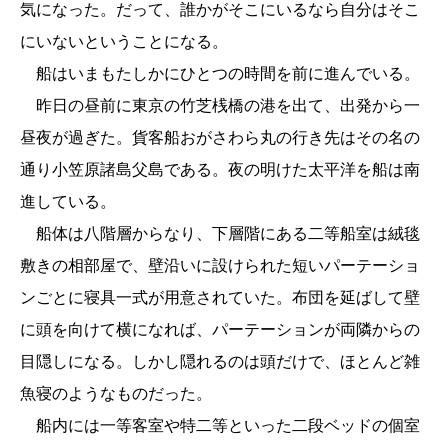
気になった。だって、誰かがそこにいるなら自分はそこ
にいないということになる。
船はいまもたしかにひとつの時間を前に進んでいる。
昨日の昼前に東京の竹芝桟橋の港を出て、出発から一
昼夜が過ぎた。貨客船おがさわら丸の行き先はその名の
通り小笠原諸島父島である。夜の明けた太平洋を船は南
進している。
船体は八階層からなり、下層階にある二等船室は絨毯
敷きの相部屋で、壁沿いに設けられた短いパーテーショ
ンごとに寝具一式が用意されていた。布団を延ばして壁
に頭を向けて横になれば、パーテーションが両隣からの
目隠しになる。しかし隠れるのは頭だけで、ほとんど雑
魚寝のようなものだった。
船内には一等客室や特二等といった二段ベッドの個室