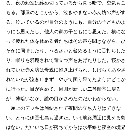
る。夜の船室は締め切っているから真っ暗で、空気もこ
もる。部屋のどこかから、泣きやまない赤ん坊の声がす
る。泣いているのが自分のようにも、自分の子どものよ
うにも思えたし、他人の家の子どもにも思えた。横にな
って疲れた体を休める者たちはその声を聞きながら、ひ
そかに同情したり、うるさいと咎めるように舌打ちした
り、眠りを邪魔されて苛立つ声をあげたりした。寝かさ
れていた赤ん坊は母親に抱き上げられ、しばらくあやさ
れていたが泣き止まず、やがて困り果てたようにどこか
に行った。目がさめて、周囲が新しい二等船室に戻る
が、薄暗いなか、誰の目がさめたのだかわからない。
屋上のデッキは施錠されて夜間の立ち入りはできな
い。とうに伊豆七島も過ぎた。いま航路周辺に見える島
はない。だいいち日が落ちてからは水平線と夜空の境界