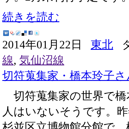
続きを読む
2014年01月22日
東北
タ
線
,
気仙沼線
切符蒐集家・橋本玲子さ
切符蒐集家の世界で橋
人はいないそうです。昨年
杉並区立博物館分館で、