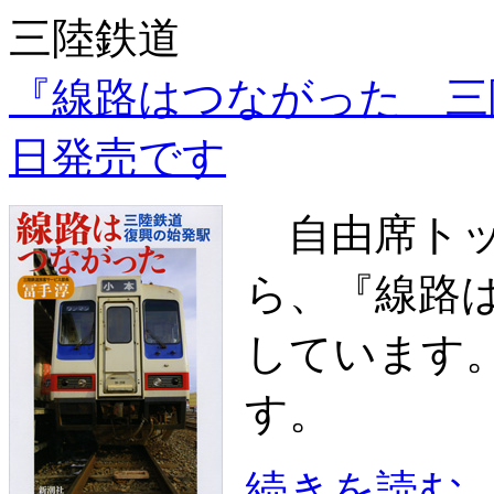
三陸鉄道
『線路はつながった 三
日発売です
自由席トッ
ら、『線路
しています
す。
続きを読む