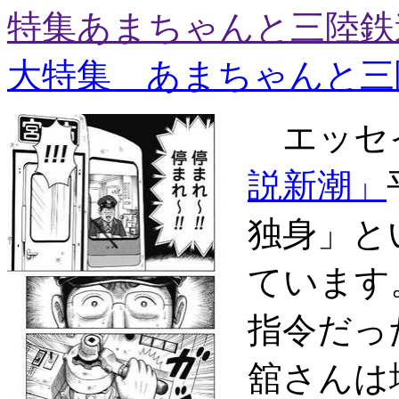
特集あまちゃんと三陸鉄
大特集 あまちゃんと三
エッセ
説新潮」
独身」と
ています
指令だっ
舘さんは