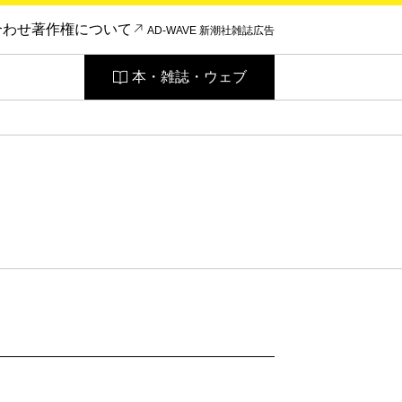
合わせ
著作権について
AD-WAVE 新潮社雑誌広告
本・雑誌・ウェブ