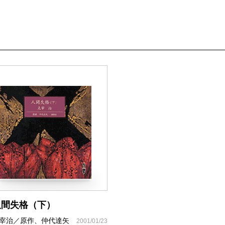
人間失格（下）
宰治／原作、仲代達矢
2001/01/23