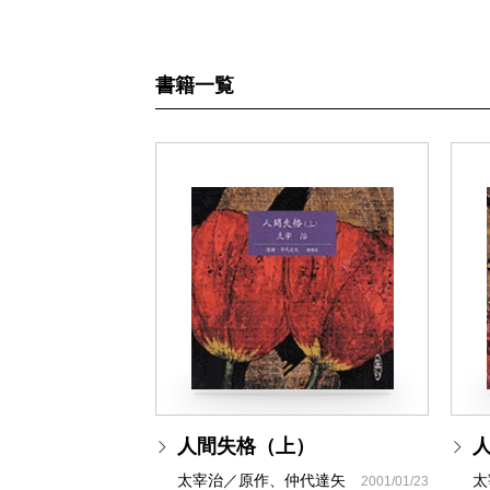
書籍一覧
人間失格（上）
太宰治／原作、仲代達矢
太
2001/01/23