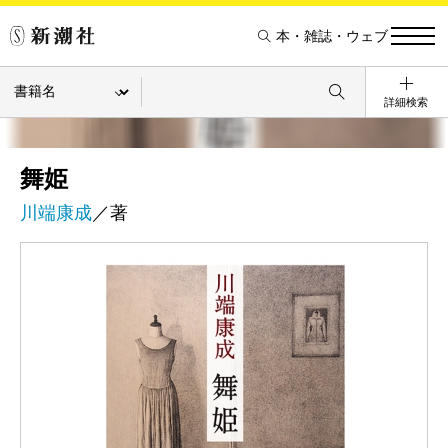
本・雑誌・ウェブ
詳細検索
舞姫
川端康成
／著