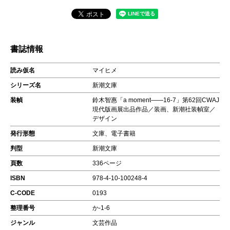
書誌情報
読み仮名
マイヒメ
シリーズ名
新潮文庫
装幀
鈴木智惠「a moment――16-7」第62回CWAJ
現代版画展出品作品／装画、新潮社装幀室／
デザイン
発行形態
文庫、電子書籍
判型
新潮文庫
頁数
336ページ
ISBN
978-4-10-100248-4
C-CODE
0193
整理番号
か-1-6
ジャンル
文芸作品