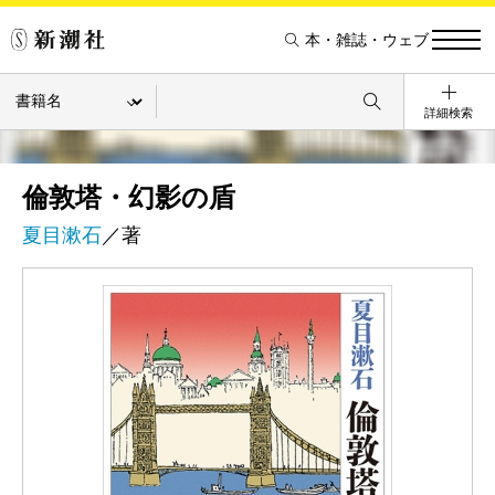
本・雑誌・ウェブ
詳細検索
倫敦塔・幻影の盾
夏目漱石
／著