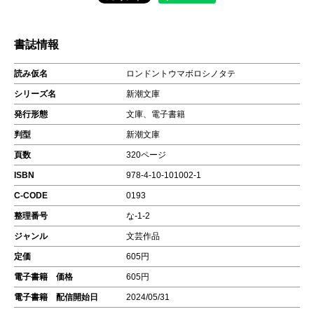
書誌情報
読み仮名
ロンドントウマボロシノタテ
シリーズ名
新潮文庫
発行形態
文庫、電子書籍
判型
新潮文庫
頁数
320ページ
ISBN
978-4-10-101002-1
C-CODE
0193
整理番号
な-1-2
ジャンル
文芸作品
定価
605円
電子書籍 価格
605円
電子書籍 配信開始日
2024/05/31