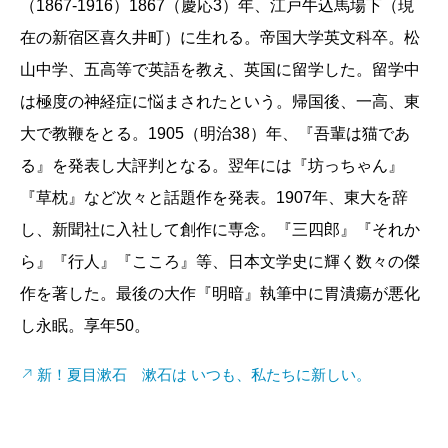
（1867-1916）1867（慶応3）年、江戸牛込馬場下（現
在の新宿区喜久井町）に生れる。帝国大学英文科卒。松
山中学、五高等で英語を教え、英国に留学した。留学中
は極度の神経症に悩まされたという。帰国後、一高、東
大で教鞭をとる。1905（明治38）年、『吾輩は猫であ
る』を発表し大評判となる。翌年には『坊っちゃん』
『草枕』など次々と話題作を発表。1907年、東大を辞
し、新聞社に入社して創作に専念。『三四郎』『それか
ら』『行人』『こころ』等、日本文学史に輝く数々の傑
作を著した。最後の大作『明暗』執筆中に胃潰瘍が悪化
し永眠。享年50。
新！夏目漱石 漱石は いつも、私たちに新しい。