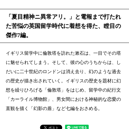
「夏目精神ニ異常アリ。」と電報まで打たれ
た苦悩の英国留学時代に着想を得た、瞠目の
傑作7編。
イギリス留学中に倫敦塔を訪れた漱石は、一目でその塔
に魅せられてしまう。そして、彼の心のうちからは、し
だいに二十世紀のロンドンは消え去り、幻のような過去
の歴史が描き出されていく。イギリスの歴史を題材に幻
想を繰りひろげる「倫敦塔」をはじめ、留学中の紀行文
「カーライル博物館」、男女間における神秘的な恋愛の
直観を描く「幻影の盾」など七編をおさめる。