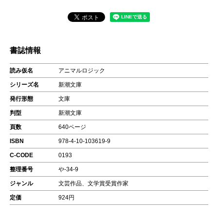
書誌情報
読み仮名
アニマルロジック
シリーズ名
新潮文庫
発行形態
文庫
判型
新潮文庫
頁数
640ページ
ISBN
978-4-10-103619-9
C-CODE
0193
整理番号
や-34-9
ジャンル
文芸作品、文学賞受賞作家
定価
924円