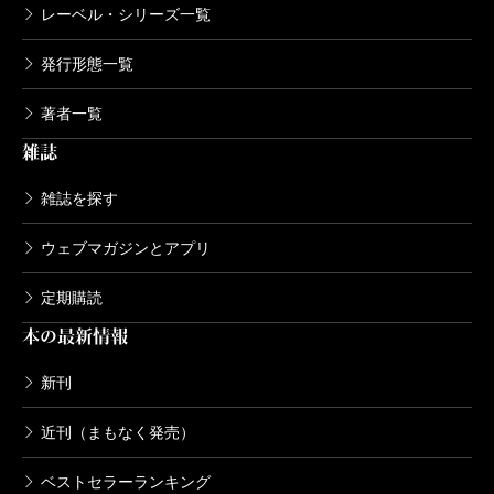
レーベル・シリーズ一覧
——光太は母と妹との三人家族。学生時代は経済的に
苦しく、バイトと家事と妹の世話に追われている。今
発行形態一覧
思えばヤングケアラーの話でもあったな、と。加藤さ
著者一覧
んの、時代に対する観察眼を改めて実感した次第で
雑誌
す。
雑誌を探す
意図していませんでしたが、なにか実感があったん
ウェブマガジンとアプリ
でしょうね。でも、作中に書いた圧迫面接なんかはあ
定期購読
の時代の一瞬だけの傾向だった気もして、文庫ではも
本の最新情報
う少しリアリティのあるレベルに直しています。
新刊
——文庫化に際して、かなり改稿されていますよね。
近刊（まもなく発売）
ベストセラーランキング