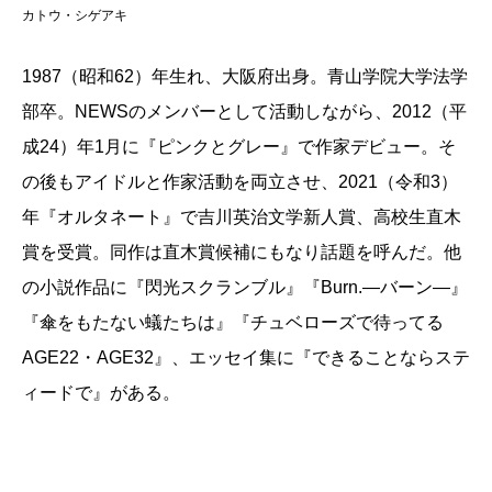
カトウ・シゲアキ
いんだとわかってきたんですよ。肩の力を抜いて書い
た『オルタネート』で吉川英治文学新人賞を受賞した
1987（昭和62）年生れ、大阪府出身。青山学院大学法学
ので、その感じ方は正しかったんだと思いました。そ
部卒。NEWSのメンバーとして活動しながら、2012（平
れで、今なら「チュベローズ」も書き直せるなと思っ
成24）年1月に『ピンクとグレー』で作家デビュー。そ
て取り掛かりました。
の後もアイドルと作家活動を両立させ、2021（令和3）
年『オルタネート』で吉川英治文学新人賞、高校生直木
——本作は二部構成。第一部「
AGE22
」で主人公の金
賞を受賞。同作は直木賞候補にもなり話題を呼んだ。他
平光太は二十二歳。就職活動に失敗して自暴自棄にな
の小説作品に『閃光スクランブル』『Burn.―バーン―』
っていたところ、ホストにスカウトされ働き始める。
『傘をもたない蟻たちは』『チュベローズで待ってる
クセのある夜の世界の人々や年上の女性、美津子との
AGE22・AGE32』、エッセイ集に『できることならステ
出会いを経て成長していく。第二部「AGE32」はその
ィードで』がある。
十年後の話で、驚くべき展開が待ち受けていますね。
第一部は「週刊SPA！」に連載され、第二部は書き下