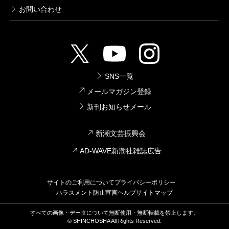
お問い合わせ
足さなければならないところもあって苦労しました
（笑）。
——作家に話を聞くと、キャリアを積むほどに文章を
SNS一覧
短くするようになったという人が多いのですが、加藤
メールマガジン登録
さんもそうなんだなと思って。
新刊お知らせメール
新潮文芸振興会
作家の方と話していると、みなさん「少ない言葉で
AD-WAVE新潮社雑誌広告
書きたい」っておっしゃいますよね。
中村文則
さんな
んて「俳句みたいな文章にしたい」と言っていました
サイトのご利用について
プライバシーポリシー
（笑）。最初は「それってどういうことだろう」と思
ハラスメント防止宣言
ヘルプ
サイトマップ
っていましたが、ようやくわかってきました。でも、
すべての画像・データについて無断使用・無断転載を禁止します。
ただスルスル読めるだけの文章にもしたくないんです
© SHINCHOSHA All Rights Reserved.