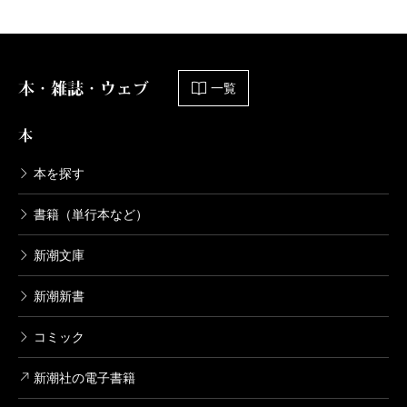
を壊したくて、第二部はああした展開にしました。
最後に驚きがあったり、主人公が自分のこれまでを
辿り直すところはデビュー作の『ピンクとグレー』の
本・雑誌・ウェブ
一覧
頃から同じなんですよね。自分は同じ構造を繰り返し
本
やっている気がします。
本を探す
——伏線の回収も見事です。連載を始めた時点で、ど
書籍（単行本など）
こまで細かなプロットができていたのですか。
新潮文庫
新潮新書
短いプロットは作りましたが、そこまでは具体的に
決めていませんでした。一番驚く真相はなんだろうと
コミック
考えながら書き進めました。
新潮社の電子書籍