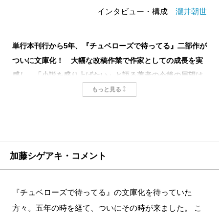
インタビュー・構成
瀧井朝世
単行本刊行から5年、『チュベローズで待ってる』二部作が
ついに文庫化！ 大幅な改稿作業で作家としての成長を実
感し、「小説を盛り上げたい」と語る著者の今後の展望は
——。
もっと見る
小説を書くための「筋肉」
加藤シゲアキ・コメント
——2017年に刊行した『チュベローズで待ってる』が
いよいよ文庫となりましたね。
『チュベローズで待ってる』の文庫化を待っていた
方々。五年の時を経て、ついにその時が来ました。 こ