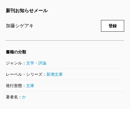
のイメージならホストかなと発想していきました。ホ
新刊お知らせメール
ストの経験はありませんが、僕も女性ファンの方と接
するし、自分を商品にするところは近いので、換骨奪
加藤シゲアキ
登録
胎して描けるんじゃないか、というのが最初の動機で
した。第一部は連載、第二部は書き下ろしにすること
もはじめから決めていました。
書籍の分類
ジャンル：
文学・評論
——第二部で光太は三十二歳となり、ゲーム会社に就
レーベル・シリーズ：
新潮文庫
職していますが、やがて衝撃的な真実が浮かび上がり
発行形態：
文庫
ますね。
著者名：
か
ホストとしての経験がサラリーマンとしても役立つ
という、青春成功小説が面白いだろうと考えていまし
た。でもそれだけだと予定調和じゃないですか。それ