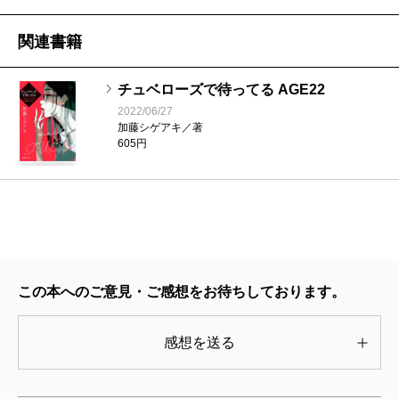
ろしです。そもそも、この企画が持ち上がった経緯
は。
関連書籍
チュベローズで待ってる AGE22
「SPA！」から連載の依頼があったんです。その時は
2022/06/27
KADOKAWAさん以外で連載を書いたことがなかったの
加藤シゲアキ／著
605円
で、まず試しに短篇を掲載することになって。
「SPA！」はサラリーマンの読者が多いというけれど
自分は会社勤務の経験がないな……などと考え、脱サ
ラする人の話を書いたんです（『傘をもたない蟻たち
は』収録の「Undress」）。それが評判がよかったの
この本へのご意見・ご感想をお待ちしております。
で、長篇をやることになりました。
脱サラの話はもう書いたので、次はサラリーマンに
感想を送る
なれなかった人にしようと考えたんですね。それと、
「SPA！」って昼の雑誌じゃないな、って（笑）。夜