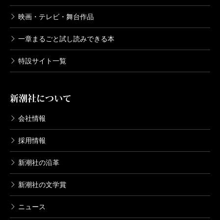
全体的に調整しました。当時は話がどこに向かう
映画・テレビ・舞台作品
か、何が伏線になるのかもわからないように書くのが
面白いだろうと思って、かなりいろんな要素を盛り込
一章まるごと試し読みできる本
んだんです。でも読み返して、もう少し綺麗に盛り付
特設サイト一覧
けてもいいかなと思って、道路を舗装したというか。
後半の女子高生失踪事件なんかも編集者からの提案で
新潮社について
削除しましたし。
会社情報
——改稿では足す作業よりも引く作業が多かったわけ
採用情報
ですか。
新潮社の沿革
新潮社の文学賞
そうですね。描写もスマートな短い表現に入れ替え
る作業が多かったです。ただ、失踪事件にしてもただ
ニュース
削除すればいいというわけではないので、その分書き