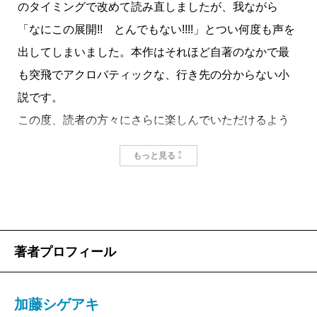
のタイミングで改めて読み直しましたが、我ながら
自分ではあまり文庫化のタイミングを考えていなか
「なにこの展開!! とんでもない!!!!」とつい何度も声を
ったので、単行本を刊行してから時間が経ってしまい
出してしまいました。本作はそれほど自著のなかで最
ました。文庫にするなら手直しが必要だなと思ってい
も突飛でアクロバティックな、行き先の分からない小
たんです。そのためのまとまった時間や、小説を書く
説です。
ための筋肉をつける必要もあったので、時間がかかり
この度、読者の方々にさらに楽しんでいただけるよう
ました。
多くの点を改稿しました。初めての方はもとより、一
もっと見る
度読んだ方でも喜んでもらえるように調えましたの
——筋肉ができた、と感じたのはいつだったのです
で、これを機にぜひ手に取って頂ければ幸いです。
か。
2020年に出した『
オルタネート
』を書いた時が、自
著者プロフィール
分の文章の変わり目だったと思います。自分の中では
『オルタネート』以前、以後という感覚があります。
加藤シゲアキ
その頃にようやく、小説は全編力んで書くものではな