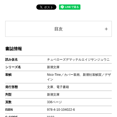
目次
書誌情報
読み仮名
チュベローズデマッテルエイジサンジュウニ
シリーズ名
新潮文庫
装幀
Nico-Tine／カバー装画、新潮社装幀室／デザ
イン
発行形態
文庫、電子書籍
判型
新潮文庫
頁数
336ページ
ISBN
978-4-10-104022-6