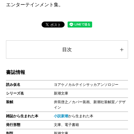
エンターテインメント集。
目次
書誌情報
読み仮名
ヨアケノカルテイシサッカアンソロジー
シリーズ名
新潮文庫
装幀
井筒啓之／カバー装画、新潮社装幀室／デザ
イン
雑誌から生まれた本
小説新潮
から生まれた本
発行形態
文庫、電子書籍
判型
新潮文庫