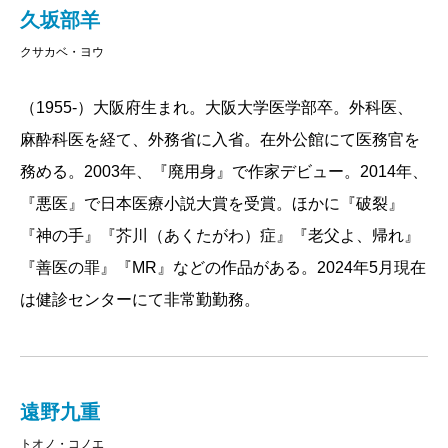
久坂部羊
クサカベ・ヨウ
（1955-）大阪府生まれ。大阪大学医学部卒。外科医、
麻酔科医を経て、外務省に入省。在外公館にて医務官を
務める。2003年、『廃用身』で作家デビュー。2014年、
『悪医』で日本医療小説大賞を受賞。ほかに『破裂』
『神の手』『芥川（あくたがわ）症』『老父よ、帰れ』
『善医の罪』『MR』などの作品がある。2024年5月現在
は健診センターにて非常勤勤務。
遠野九重
トオノ・コノエ