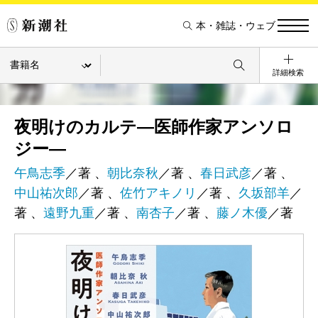
本・雑誌・ウェブ
詳細検索
夜明けのカルテ―医師作家アンソロ
ジー―
午鳥志季
／著 、
朝比奈秋
／著 、
春日武彦
／著 、
中山祐次郎
／著 、
佐竹アキノリ
／著 、
久坂部羊
／
著 、
遠野九重
／著 、
南杏子
／著 、
藤ノ木優
／著