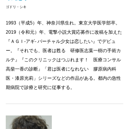
ゴドリ・シキ
1993（平成5）年、神奈川県生れ。東京大学医学部卒。
2019（令和元）年、電撃小説大賞応募作に改稿を加えた
『ＡＧＩ-アギ- バーチャル少女は恋したい』でデビュ
ー。『それでも、医者は甦る 研修医志葉一樹の手術カ
ルテ』『このクリニックはつぶれます！ 医療コンサル
高柴一香の診断』「君は医者になれない 膠原病内科
医・漆原光莉」シリーズなどの作品がある。都内の急性
期病院で診療と研究に従事する。