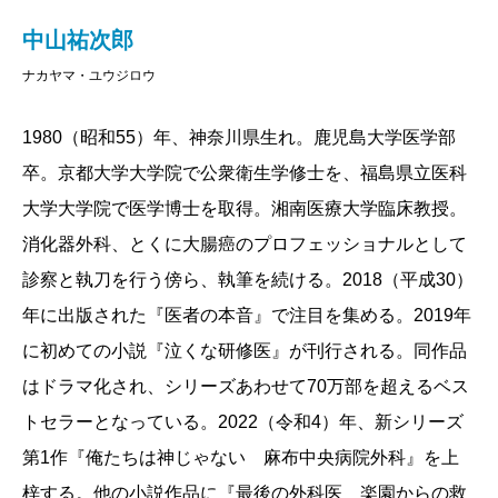
中山祐次郎
ナカヤマ・ユウジロウ
1980（昭和55）年、神奈川県生れ。鹿児島大学医学部
卒。京都大学大学院で公衆衛生学修士を、福島県立医科
大学大学院で医学博士を取得。湘南医療大学臨床教授。
消化器外科、とくに大腸癌のプロフェッショナルとして
診察と執刀を行う傍ら、執筆を続ける。2018（平成30）
年に出版された『医者の本音』で注目を集める。2019年
に初めての小説『泣くな研修医』が刊行される。同作品
はドラマ化され、シリーズあわせて70万部を超えるベス
トセラーとなっている。2022（令和4）年、新シリーズ
第1作『俺たちは神じゃない 麻布中央病院外科』を上
梓する。他の小説作品に『最後の外科医 楽園からの救