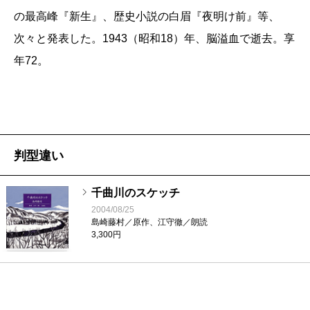
の最高峰『新生』、歴史小説の白眉『夜明け前』等、
次々と発表した。1943（昭和18）年、脳溢血で逝去。享
年72。
判型違い
千曲川のスケッチ
2004/08/25
島崎藤村／原作、江守徹／朗読
3,300円