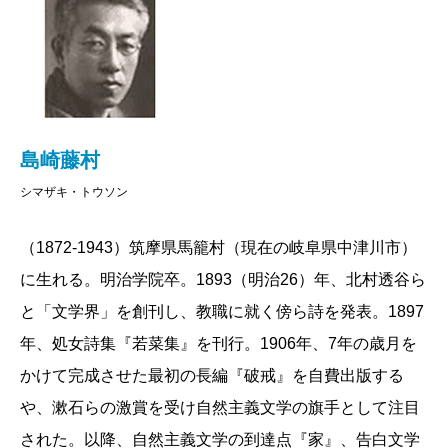
島崎藤村
シマザキ・トウソン
（1872-1943）筑摩県馬籠村（現在の岐阜県中津川市）
に生れる。明治学院卒。1893（明治26）年、北村透谷ら
と「文学界」を創刊し、教職に就く傍ら詩を発表。1897
年、処女詩集『若菜集』を刊行。1906年、7年の歳月を
かけて完成させた最初の長編『破戒』を自費出版する
や、漱石らの激賞を受け自然主義文学の旗手として注目
された。以降、自然主義文学の到達点『家』、告白文学