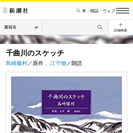
本・雑誌・ウェブ
詳細検索
千曲川のスケッチ
島崎藤村
／原作 、
江守徹
／朗読