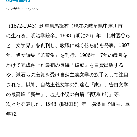
シマザキ・トウソン
（1872-1943）筑摩県馬籠村（現在の岐阜県中津川市）
に生れる。明治学院卒。1893（明治26）年、北村透谷ら
と「文学界」を創刊し、教職に就く傍ら詩を発表。1897
年、処女詩集『若菜集』を刊行。1906年、7年の歳月を
かけて完成させた最初の長編『破戒』を自費出版する
や、漱石らの激賞を受け自然主義文学の旗手として注目
された。以降、自然主義文学の到達点『家』、告白文学
の最高峰『新生』、歴史小説の白眉『夜明け前』等、
次々と発表した。1943（昭和18）年、脳溢血で逝去。享
年72。