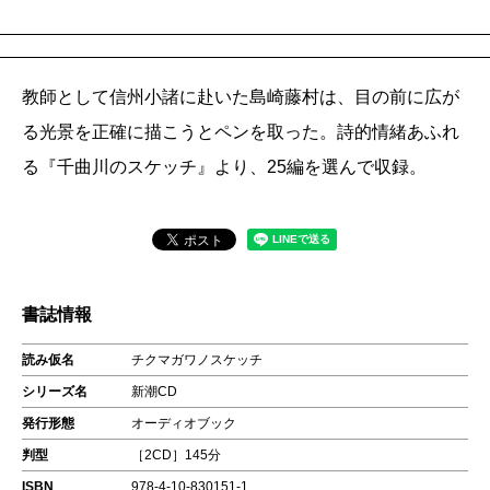
教師として信州小諸に赴いた島崎藤村は、目の前に広が
る光景を正確に描こうとペンを取った。詩的情緒あふれ
る『千曲川のスケッチ』より、25編を選んで収録。
書誌情報
読み仮名
チクマガワノスケッチ
シリーズ名
新潮CD
発行形態
オーディオブック
判型
［2CD］145分
ISBN
978-4-10-830151-1