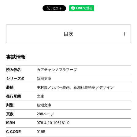
目次
書誌情報
読み仮名
カアチャンノフラフープ
シリーズ名
新潮文庫
装幀
中村隆／カバー装画、新潮社装幀室／デザイン
発行形態
文庫
判型
新潮文庫
頁数
288ページ
ISBN
978-4-10-106161-0
C-CODE
0195