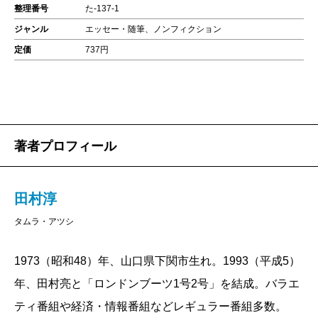
整理番号
た-137-1
ジャンル
エッセー・随筆、ノンフィクション
定価
737円
著者プロフィール
田村淳
タムラ・アツシ
1973（昭和48）年、山口県下関市生れ。1993（平成5）
年、田村亮と「ロンドンブーツ1号2号」を結成。バラエ
ティ番組や経済・情報番組などレギュラー番組多数。