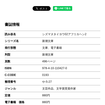
書誌情報
読み仮名
シズマヌタイヨウ02アフリカヘン2
シリーズ名
新潮文庫
発行形態
文庫、電子書籍
判型
新潮文庫
頁数
496ページ
ISBN
978-4-10-110427-0
C-CODE
0193
整理番号
や-5-27
ジャンル
文芸作品、文学賞受賞作家
定価
880円
電子書籍 価格
880円