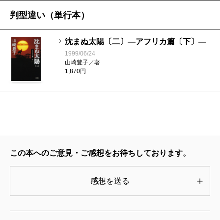
沈まぬ太陽（一）―アフリカ篇〔上〕―
判型違い（単行本）
2001/11/28
山崎豊子／著
880円
沈まぬ太陽〔二〕―アフリカ篇〔下〕―
1999/06/24
山崎豊子／著
1,870円
この本へのご意見・ご感想をお待ちしております。
感想を送る