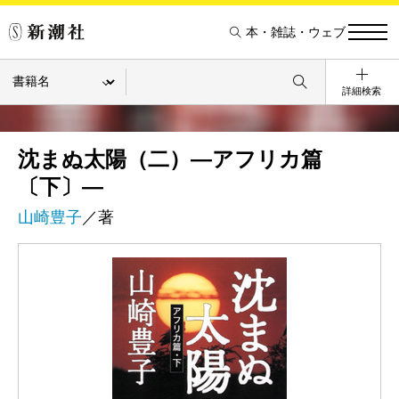
本・雑誌・ウェブ
詳細検索
沈まぬ太陽（二）―アフリカ篇
〔下〕―
山崎豊子
／著