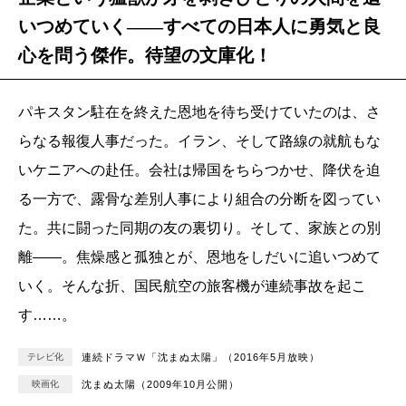
いつめていく――すべての日本人に勇気と良
心を問う傑作。待望の文庫化！
パキスタン駐在を終えた恩地を待ち受けていたのは、さ
らなる報復人事だった。イラン、そして路線の就航もな
いケニアへの赴任。会社は帰国をちらつかせ、降伏を迫
る一方で、露骨な差別人事により組合の分断を図ってい
た。共に闘った同期の友の裏切り。そして、家族との別
離――。焦燥感と孤独とが、恩地をしだいに追いつめて
いく。そんな折、国民航空の旅客機が連続事故を起こ
す……。
テレビ化
連続ドラマＷ「沈まぬ太陽」（2016年5月放映）
映画化
沈まぬ太陽（2009年10月公開）