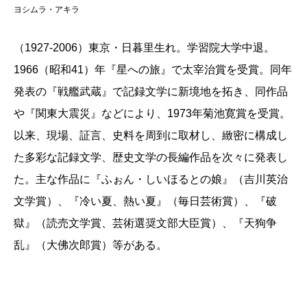
ヨシムラ・アキラ
（1927-2006）東京・日暮里生れ。学習院大学中退。
1966（昭和41）年『星への旅』で太宰治賞を受賞。同年
発表の『戦艦武蔵』で記録文学に新境地を拓き、同作品
や『関東大震災』などにより、1973年菊池寛賞を受賞。
以来、現場、証言、史料を周到に取材し、緻密に構成し
た多彩な記録文学、歴史文学の長編作品を次々に発表し
た。主な作品に『ふぉん・しいほるとの娘』（吉川英治
文学賞）、『冷い夏、熱い夏』（毎日芸術賞）、『破
獄』（読売文学賞、芸術選奨文部大臣賞）、『天狗争
乱』（大佛次郎賞）等がある。