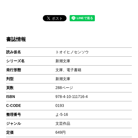
書誌情報
読み仮名
トオイヒノセンソウ
シリーズ名
新潮文庫
発行形態
文庫、電子書籍
判型
新潮文庫
頁数
288ページ
ISBN
978-4-10-111716-4
C-CODE
0193
整理番号
よ-5-16
ジャンル
文芸作品
定価
649円