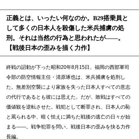
正義とは、いったい何なのか。B29搭乗員と
して多くの日本人を殺傷した米兵捕虜の処
刑。それは当然の行為と思われたが――。
【戦後日本の歪みを描く力作】
終戦の詔勅が下った昭和20年8月15日、福岡の西部軍司
令部の防空情報主任・清原琢也は、米兵捕虜を処刑し
た。無差別空襲により家族を失った日本人すべての意志
の代行であるとも彼には思えた。だが、敗戦はすべての
価値観を逆転させた。戦犯として断罪され、日本人の恥
と罵られる中、暗く怯えに満ちた戦後の逃亡の日々が始
まる――。戦争犯罪を問い、戦後日本の歪みを抉る力作
長編。